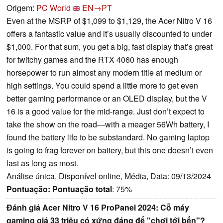
Origem:
PC World
EN→PT
Even at the MSRP of $1,099 to $1,129, the Acer Nitro V 16
offers a fantastic value and it’s usually discounted to under
$1,000. For that sum, you get a big, fast display that’s great
for twitchy games and the RTX 4060 has enough
horsepower to run almost any modern title at medium or
high settings. You could spend a little more to get even
better gaming performance or an OLED display, but the V
16 is a good value for the mid-range. Just don’t expect to
take the show on the road—with a meager 56Wh battery, I
found the battery life to be substandard. No gaming laptop
is going to frag forever on battery, but this one doesn’t even
last as long as most.
Análise única, Disponível online, Média, Data: 09/13/2024
Pontuação:
Pontuação total
: 75%
Đánh giá Acer Nitro V 16 ProPanel 2024: Cỗ máy
gaming giá 33 triệu có xứng đáng để "chơi tới bến"?