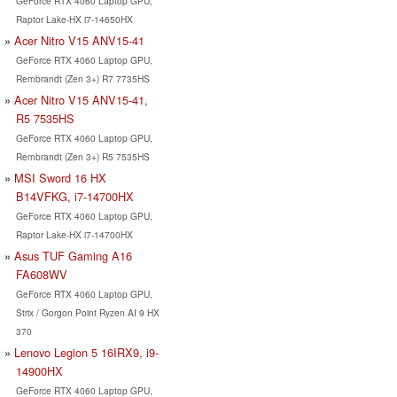
GeForce RTX 4060 Laptop GPU,
Raptor Lake-HX i7-14650HX
Acer Nitro V15 ANV15-41
GeForce RTX 4060 Laptop GPU,
Rembrandt (Zen 3+) R7 7735HS
Acer Nitro V15 ANV15-41,
R5 7535HS
GeForce RTX 4060 Laptop GPU,
Rembrandt (Zen 3+) R5 7535HS
MSI Sword 16 HX
B14VFKG, i7-14700HX
GeForce RTX 4060 Laptop GPU,
Raptor Lake-HX i7-14700HX
Asus TUF Gaming A16
FA608WV
GeForce RTX 4060 Laptop GPU,
Strix / Gorgon Point Ryzen AI 9 HX
370
Lenovo Legion 5 16IRX9, i9-
14900HX
GeForce RTX 4060 Laptop GPU,