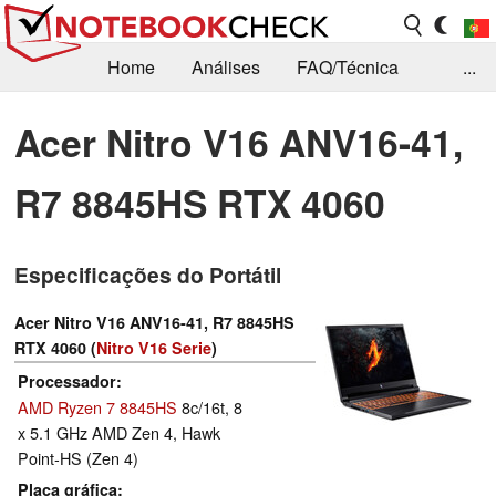
Home
Análises
FAQ/Técnica
...
Notícias
Biblioteca
Consulta para compra
Acer Nitro V16 ANV16-41,
Busca
Contacto
R7 8845HS RTX 4060
Especificações do Portátil
Acer Nitro V16 ANV16-41, R7 8845HS
RTX 4060 (
Nitro V16 Serie
)
Processador
AMD Ryzen 7 8845HS
8c/16t, 8
x 5.1 GHz AMD Zen 4, Hawk
Point-HS (Zen 4)
Placa gráfica