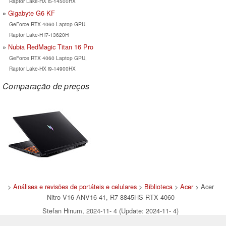
Raptor Lake-HX i5-14500HX
Gigabyte G6 KF
GeForce RTX 4060 Laptop GPU,
Raptor Lake-H i7-13620H
Nubia RedMagic Titan 16 Pro
GeForce RTX 4060 Laptop GPU,
Raptor Lake-HX i9-14900HX
Comparação de preços
>
Análises e revisões de portáteis e celulares
>
Biblioteca
>
Acer
> Acer
Nitro V16 ANV16-41, R7 8845HS RTX 4060
Stefan Hinum, 2024-11- 4 (Update: 2024-11- 4)