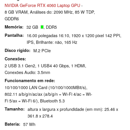
NVIDIA GeForce RTX 4060 Laptop GPU
-
8 GB VRAM, Análises do: 2090 MHz, 85 W TDP,
GDDR6
Memória
32 GB
, DDR5
Pantalha
16.00 polegadas 16:10, 1920 x 1200 pixel 142 PPI,
IPS, Brilhante: não, 165 Hz
Disco rígido
M.2 PCIe
Conexões
2 USB 3.1 Gen2, 1 USB4 40 Gbps, 1 HDMI,
Conexões Audio: 3.5mm
Funcionamento em rede
10/100/1000 LAN Card (10/100/1000MBit/s),
802.11 a/b/g/n/ac/ax (a/b/g/n = Wi-Fi 4/ac = Wi-
Fi 5/ax = Wi-Fi 6/), Bluetooth 5.3
Tamanho
altura x largura x profundidade (em mm): 25.46 x
361.8 x 278.4
Bateria
57 Wh