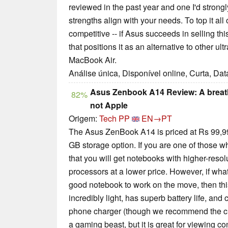
reviewed in the past year and one I'd strong
strengths align with your needs. To top it all o
competitive -- if Asus succeeds in selling thi
that positions it as an alternative to other ul
MacBook Air.
Análise única, Disponível online, Curta, Da
Asus Zenbook A14 Review: A breat
82%
not Apple
Origem:
Tech PP
EN→PT
The Asus ZenBook A14 is priced at Rs 99,9
GB storage option. If you are one of those wh
that you will get notebooks with higher-resol
processors at a lower price. However, if what
good notebook to work on the move, then this 
incredibly light, has superb battery life, an
phone charger (though we recommend the charg
a gaming beast, but it is great for viewing 