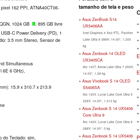
tamanho de tela e peso
0 pixel 162 PPI, ATNA40CT06-
O
Asus ZenBook S14
0QGN, 1024 GB
, 895 GB livre
UX5406AA
 USB-C Power Delivery (PD), 1
Intel Graphics 4 Xe3 PTL, Panther
dio: 3.5 mm Stereo, Sensor de
Lake Ultra 9 386H, 14.00", 1.205
kg
Asus Zenbook 14 OLED
E
UX3405CA
nd Simultaneous
Arc 140T, Arrow Lake Ultra 7 255H,
Fi 6E 6 GHz),
E
14.00", 1.28 kg
Asus Vivobook S 14 OLED
 mm): 15.9 x 310.7 x 213.9
S5406SA
Arc 130V, Lunar Lake Core Ultra 5
226V, 14.00", 1.313 kg
ome
Asus Zenbook S 14 UX5406
Core Ultra 9
Arc 140V, Lunar Lake Core Ultra 9
288V, 14.00", 0 kg
Asus Zenbook S 14 UX5406
P
ão do Teclado: sim,