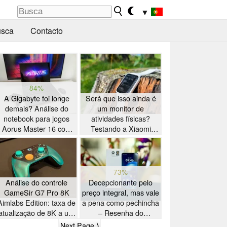
▼
sca
Contacto
84%
A Gigabyte foi longe
Será que isso ainda é
demais? Análise do
um monitor de
notebook para jogos
atividades físicas?
Aorus Master 16 com
Testando a Xiaomi
AMD Zen 5
Smart Band 10 Pro
73%
Análise do controle
Decepcionante pelo
GameSir G7 Pro 8K
preço integral, mas vale
Aimlabs Edition: taxa de
a pena como pechincha
atualização de 8K a um
– Resenha do
preço acessível
smartphone Motorola
Next Page ⟩