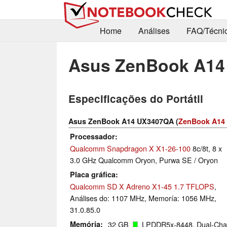
Home
Análises
FAQ/Técni
Asus ZenBook A1
Especificações do Portátil
Asus ZenBook A14 UX3407QA (
ZenBook A14 
Processador
Qualcomm Snapdragon X X1-26-100
8c/8t, 8 x
3.0 GHz Qualcomm Oryon, Purwa SE / Oryon
Placa gráfica
Qualcomm SD X Adreno X1-45 1.7 TFLOPS
,
Análises do: 1107 MHz, Memoría: 1056 MHz,
31.0.85.0
Memória
32 GB
, LPDDR5x-8448, Dual-Cha