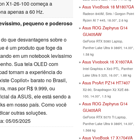
gon X1-26-100 começa a
Asus VivoBook 18 M1807GA
iona apenas a 60 Hz.
Radeon 840M, Strix / Gorgon Point
Ryzen AI 7 445, 18.00", 2.6 kg
evíssimo, pequeno e poderoso
Asus ROG Zephyrus G14
GU405AW
 do que desvantagens sobre o
GeForce RTX 5080 Laptop,
e é um produto que foge da
Panther Lake Ultra 9 386H, 14.00",
1.58 kg
ltando em um notebook levíssimo
Asus Vivobook 16 X1607AA
penho. Sua tela OLED com
Intel Graphics 4 Xe3 PTL, Panther
hpad tornam a experiência do
Lake Ultra 5 325, 16.00", 1.88 kg
iste Copilot+ barato no Brasil,
Asus ProArt PZ14 HT7407
ira, mas por R$ 9.999, ou
X2-90, Snapdragon X2 X2E-88-
ficial da ASUS, ele está sendo a
100, 14.00", 1.5 kg
Asus ROG Zephyrus G14
oks em nosso país. Como você
GU405AR
ndicar outras soluções.
GeForce RTX 5070 Ti Laptop,
ta: 05/05/2025
Panther Lake Ultra 9 386H, 14.00",
1.568 kg
Asus VivoBook 17 X1704VA