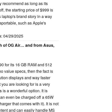
ly recommend as long as its
ff, the starting price of $999 is
s laptop's brand story in a way
traportable, such as Apple's
ta: 04/29/2025
h of OG Air… and from Asus,
90 for its 16 GB RAM and 512
o value specs, then the fact is
ution displays and way faster
 you are looking for is a very
is a wonderful option. It is
d can even be charged off a 65W
er that comes with it). It is not
content and can easily handle MS