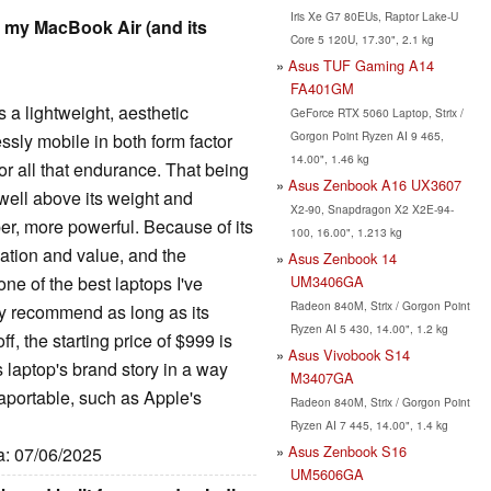
Iris Xe G7 80EUs, Raptor Lake-U
 my MacBook Air (and its
Core 5 120U, 17.30", 2.1 kg
Asus TUF Gaming A14
FA401GM
 a lightweight, aesthetic
GeForce RTX 5060 Laptop, Strix /
Gorgon Point Ryzen AI 9 465,
ssly mobile in both form factor
14.00", 1.46 kg
or all that endurance. That being
Asus Zenbook A16 UX3607
ell above its weight and
X2-90, Snapdragon X2 X2E-94-
er, more powerful. Because of its
100, 16.00", 1.213 kg
vation and value, and the
Asus Zenbook 14
UM3406GA
e of the best laptops I've
Radeon 840M, Strix / Gorgon Point
ly recommend as long as its
Ryzen AI 5 430, 14.00", 1.2 kg
ff, the starting price of $999 is
Asus Vivobook S14
s laptop's brand story in a way
M3407GA
traportable, such as Apple's
Radeon 840M, Strix / Gorgon Point
Ryzen AI 7 445, 14.00", 1.4 kg
Asus Zenbook S16
ta: 07/06/2025
UM5606GA