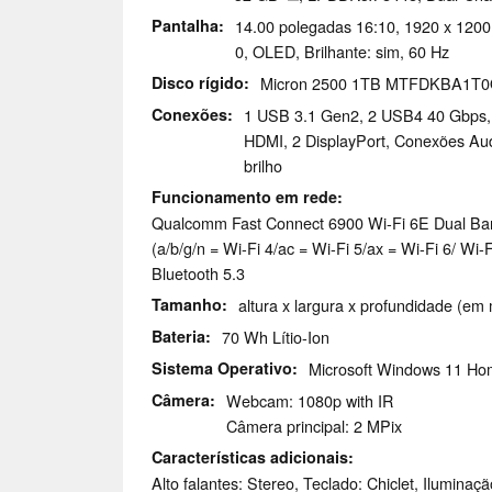
Pantalha
14.00 polegadas 16:10, 1920 x 120
0, OLED, Brilhante: sim, 60 Hz
Disco rígido
Micron 2500 1TB MTFDKBA1T
Conexões
1 USB 3.1 Gen2, 2 USB4 40 Gbps,
HDMI, 2 DisplayPort, Conexões Au
brilho
Funcionamento em rede
Qualcomm Fast Connect 6900 Wi-Fi 6E Dual Ba
(a/b/g/n = Wi-Fi 4/ac = Wi-Fi 5/ax = Wi-Fi 6/ Wi-
Bluetooth 5.3
Tamanho
altura x largura x profundidade (em
Bateria
70 Wh Lítio-Ion
Sistema Operativo
Microsoft Windows 11 H
Câmera
Webcam: 1080p with IR
Câmera principal: 2 MPix
Características adicionais
Alto falantes: Stereo, Teclado: Chiclet, Iluminaç