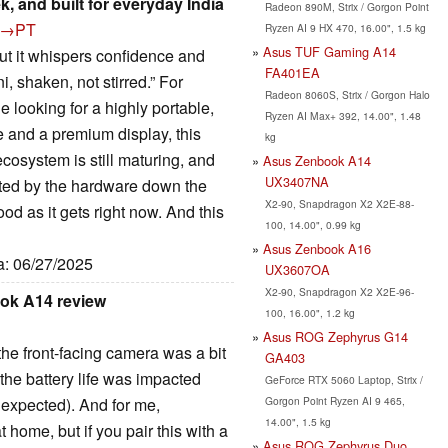
, and built for everyday India
Radeon 890M, Strix / Gorgon Point
→PT
Ryzen AI 9 HX 470, 16.00", 1.5 kg
Asus TUF Gaming A14
t it whispers confidence and
FA401EA
, shaken, not stirred.” For
Radeon 8060S, Strix / Gorgon Halo
 looking for a highly portable,
Ryzen AI Max+ 392, 14.00", 1.48
fe and a premium display, this
kg
cosystem is still maturing, and
Asus Zenbook A14
UX3407NA
ited by the hardware down the
X2-90, Snapdragon X2 X2E-88-
ood as it gets right now. And this
100, 14.00", 0.99 kg
Asus Zenbook A16
ta: 06/27/2025
UX3607OA
X2-90, Snapdragon X2 X2E-96-
ook A14 review
100, 16.00", 1.2 kg
Asus ROG Zephyrus G14
d the front-facing camera was a bit
GA403
 the battery life was impacted
GeForce RTX 5060 Laptop, Strix /
Gorgon Point Ryzen AI 9 465,
e expected). And for me,
14.00", 1.5 kg
t home, but if you pair this with a
Asus ROG Zephyrus Duo