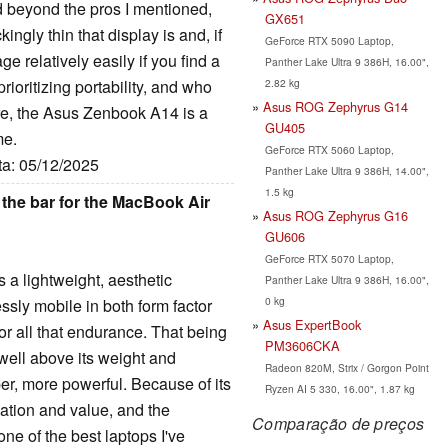
d beyond the pros I mentioned,
GX651
ngly thin that display is and, if
GeForce RTX 5090 Laptop,
e relatively easily if you find a
Panther Lake Ultra 9 386H, 16.00",
2.82 kg
rioritizing portability, and who
Asus ROG Zephyrus G14
here, the Asus Zenbook A14 is a
GU405
me.
GeForce RTX 5060 Laptop,
ta: 05/12/2025
Panther Lake Ultra 9 386H, 14.00",
1.5 kg
 the bar for the MacBook Air
Asus ROG Zephyrus G16
GU606
GeForce RTX 5070 Laptop,
 a lightweight, aesthetic
Panther Lake Ultra 9 386H, 16.00",
0 kg
ssly mobile in both form factor
Asus ExpertBook
or all that endurance. That being
PM3606CKA
ell above its weight and
Radeon 820M, Strix / Gorgon Point
er, more powerful. Because of its
Ryzen AI 5 330, 16.00", 1.87 kg
vation and value, and the
Comparação de preços
e of the best laptops I've