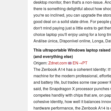
desktop monitor, then that's a non-issue. An
there is something delightful about how shocki
you're so inclined, you can upgrade the storag
good deal on a solid state drive. For people p
don't mind paying just a little extra to get t
choice laptop you'll enjoy using for a long ti
Análise única, Disponível online, Longa, Da
This ultraportable Windows laptop raised
(and everything else)
Origem:
Zdnet.com
EN→PT
The Zenbook A14 has a coherent identity: it's
machine for the modern professional, effortle
and battery life, but trades some raw power f
said, the Snapdragon X processor punches w
competes handily with chips that are, on pap
cohesive identity, how well it balances inno
hardware performance, the Zenbook A14 is on