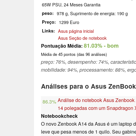
65W PSU, 24 Meses Garantia
peso
978 g, Suprimento de energia: 190 g
Preço
1299 Euro
Links
Asus página inicial
Asus Seção de notebook
81.03%
- bom
Pontuação Média:
Média de
45
pontos (das
96
análises)
preço: 76%, desempenho: 74%, característi
mobilidade: 94%, processamento: 88%, erg
Análises para o Asus ZenBoo
Análise do notebook Asus Zenbook
86.3%
14 polegadas com um Snapdragon 
Notebookcheck
O novo Zenbook A14 da Asus é um laptop d
leve que pesa menos de 1 quilo. Seu gabinet