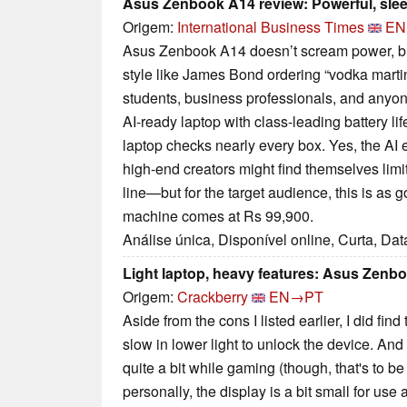
Asus Zenbook A14 review: Powerful, sleek
Origem:
International Business Times
EN
Asus Zenbook A14 doesn’t scream power, bu
style like James Bond ordering “vodka martini
students, business professionals, and anyone
AI-ready laptop with class-leading battery li
laptop checks nearly every box. Yes, the AI e
high-end creators might find themselves lim
line—but for the target audience, this is as g
machine comes at Rs 99,900.
Análise única, Disponível online, Curta, Da
Light laptop, heavy features: Asus Zenb
Origem:
Crackberry
EN→PT
Aside from the cons I listed earlier, I did fin
slow in lower light to unlock the device. And
quite a bit while gaming (though, that's to b
personally, the display is a bit small for use a