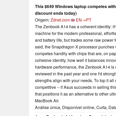
This $649 Windows laptop competes with
discount ends today)
Origem:
Zdnet.com
EN→PT
The Zenbook A14 has a coherent identity: it's
machine for the modern professional, effortle
and battery life, but trades some raw power f
said, the Snapdragon X processor punches w
competes handily with chips that are, on pap
cohesive identity, how well it balances inno
hardware performance, the Zenbook A14 is on
reviewed in the past year and one I'd strong
strengths align with your needs. To top it all o
competitive -- if Asus succeeds in selling thi
that positions it as an alternative to other ul
MacBook Air.
Análise única, Disponível online, Curta, Da