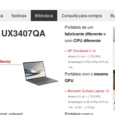
ca
Notícias
Biblioteca
Consulta para compra
Bu
Portáteis de um
4 UX3407QA
fabricante diferente
e
com
CPU diferente
HP Omnibook 5 14
Adreno X1-45 1.7 TFLOPS,
Serie
)
Snapdragon X SD X Plus X1P-42-
100
Portáteis com o
mesmo
GPU
Microsoft Surface Laptop 13
Adreno X1-45 1.7 TFLOPS,
Snapdragon X SD X Plus X1P-42-
100, 13.00", 1.218 kg
Portáteis com o
nnel, onboard