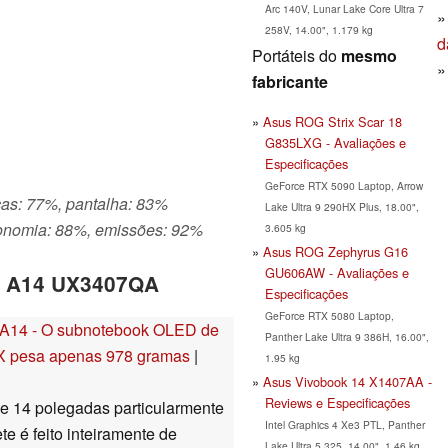
Arc 140V, Lunar Lake Core Ultra 7
258V, 14.00", 1.179 kg
d
Portáteis do
mesmo
fabricante
Asus ROG Strix Scar 18
G835LXG - Avaliações e
Especificações
GeForce RTX 5090 Laptop, Arrow
cas: 77%, pantalha: 83%
Lake Ultra 9 290HX Plus, 18.00",
onomia: 88%, emissões: 92%
3.605 kg
Asus ROG Zephyrus G16
GU606AW - Avaliações e
k A14 UX3407QA
Especificações
GeForce RTX 5080 Laptop,
 A14 - O subnotebook OLED de
Panther Lake Ultra 9 386H, 16.00",
X pesa apenas 978 gramas
|
1.95 kg
Asus Vivobook 14 X1407AA -
Reviews e Especificações
e 14 polegadas particularmente
Intel Graphics 4 Xe3 PTL, Panther
e é feito inteiramente de
Lake Ultra 5 325, 14.00", 1.46 kg