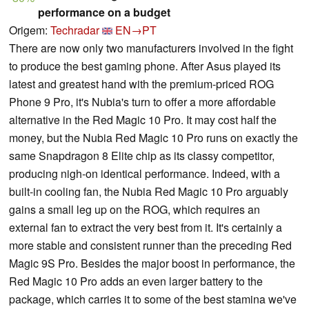
performance on a budget
Origem:
Techradar
EN→PT
There are now only two manufacturers involved in the fight
to produce the best gaming phone. After Asus played its
latest and greatest hand with the premium-priced ROG
Phone 9 Pro, it's Nubia's turn to offer a more affordable
alternative in the Red Magic 10 Pro. It may cost half the
money, but the Nubia Red Magic 10 Pro runs on exactly the
same Snapdragon 8 Elite chip as its classy competitor,
producing nigh-on identical performance. Indeed, with a
built-in cooling fan, the Nubia Red Magic 10 Pro arguably
gains a small leg up on the ROG, which requires an
external fan to extract the very best from it. It's certainly a
more stable and consistent runner than the preceding Red
Magic 9S Pro. Besides the major boost in performance, the
Red Magic 10 Pro adds an even larger battery to the
package, which carries it to some of the best stamina we've