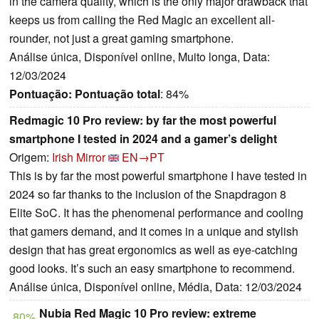
in the camera quality, which is the only major drawback that
keeps us from calling the Red Magic an excellent all-
rounder, not just a great gaming smartphone.
Análise única, Disponível online, Muito longa, Data:
12/03/2024
Pontuação:
Pontuação total
: 84%
Redmagic 10 Pro review: by far the most powerful
smartphone I tested in 2024 and a gamer’s delight
Origem:
Irish Mirror
EN→PT
This is by far the most powerful smartphone I have tested in
2024 so far thanks to the inclusion of the Snapdragon 8
Elite SoC. It has the phenomenal performance and cooling
that gamers demand, and it comes in a unique and stylish
design that has great ergonomics as well as eye-catching
good looks. It’s such an easy smartphone to recommend.
Análise única, Disponível online, Média, Data: 12/03/2024
Nubia Red Magic 10 Pro review: extreme
80%