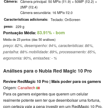
Câmera
Câmera principal: 50 MPix (f/1.9) + 50MP (f/2.2) +
2MP (f/2.4)
Câmera secundária: 16 MPix f/2.0
Características adicionais
Teclado: OnScreen
peso
229 g
83.91%
- bom
Pontuação Média:
Média de
23
pontos (das
50
análises)
preço: 82%, desempenho: 94%, características: 86%,
pantalha: 88% mobilidade: 89%, processamento: 85%,
ergonomia: 90%, emissões: - %
Análises para o Nubia Red Magic 10 Pro
Review RedMagic 10 Pro | Mais poder para os gamers
Origem:
Canaltech
Para os gamers exigentes que querem um celular
realmente potente sem ter que desembolsar uma fortuna,
com certeza vale a pena investir em um RedMagic 10 Pro.