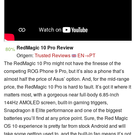
RedMagic 10 Pro Review
80%
Origem:
Trusted Reviews
EN→PT
The RedMagic 10 Pro might not have the finesse of the
competing ROG Phone 9 Pro, but it’s also a phone that’s
almost half the price of Asus’ option. And, for the mid-range
price, the RedMagic 10 Pro is hard to fault. It’s got it where it
matters most, with a gorgeous near full-body 6.85-inch
144Hz AMOLED screen, built-in gaming triggers,
Snapdragon 8 Elite performance and one of the biggest
batteries you’ll find at any price point. Sure, the Red Magic
OS 10 experience is pretty far from stock Android and will
take some getting used to, and the built-in fan means it’s not