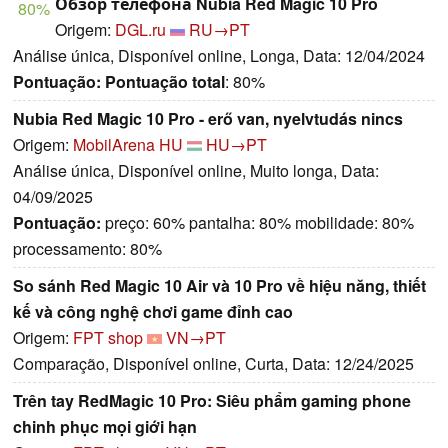
Обзор телефона Nubia Red Magic 10 Pro
80%
Origem:
DGL.ru
RU→PT
Análise única, Disponível online, Longa, Data: 12/04/2024
Pontuação:
Pontuação total
: 80%
Nubia Red Magic 10 Pro - erő van, nyelvtudás nincs
Origem:
MobilArena HU
HU→PT
Análise única, Disponível online, Muito longa, Data:
04/09/2025
Pontuação:
preço: 60% pantalha: 80% mobilidade: 80%
processamento: 80%
So sánh Red Magic 10 Air và 10 Pro về hiệu năng, thiết
kế và công nghệ chơi game đỉnh cao
Origem:
FPT shop
VN→PT
Comparação, Disponível online, Curta, Data: 12/24/2025
Trên tay RedMagic 10 Pro: Siêu phẩm gaming phone
chinh phục mọi giới hạn