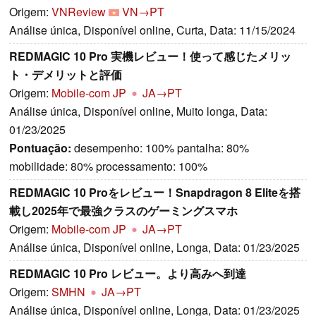
Origem:
VNReview
VN→PT
Análise única, Disponível online, Curta, Data: 11/15/2024
REDMAGIC 10 Pro 実機レビュー！使って感じたメリッ
ト・デメリットと評価
Origem:
Mobile-com JP
JA→PT
Análise única, Disponível online, Muito longa, Data:
01/23/2025
Pontuação:
desempenho: 100% pantalha: 80%
mobilidade: 80% processamento: 100%
REDMAGIC 10 Proをレビュー！Snapdragon 8 Eliteを搭
載し2025年で最強クラスのゲーミングスマホ
Origem:
Mobile-com JP
JA→PT
Análise única, Disponível online, Longa, Data: 01/23/2025
REDMAGIC 10 Pro レビュー。より高みへ到達
Origem:
SMHN
JA→PT
Análise única, Disponível online, Longa, Data: 01/23/2025