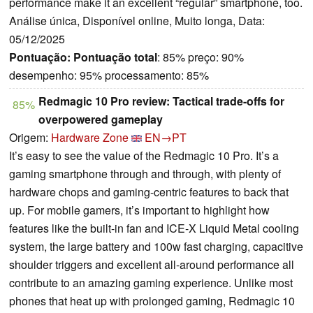
performance make it an excellent “regular” smartphone, too.
Análise única, Disponível online, Muito longa, Data:
05/12/2025
Pontuação:
Pontuação total
: 85% preço: 90%
desempenho: 95% processamento: 85%
Redmagic 10 Pro review: Tactical trade-offs for
85%
overpowered gameplay
Origem:
Hardware Zone
EN→PT
It’s easy to see the value of the Redmagic 10 Pro. It’s a
gaming smartphone through and through, with plenty of
hardware chops and gaming-centric features to back that
up. For mobile gamers, it’s important to highlight how
features like the built-in fan and ICE-X Liquid Metal cooling
system, the large battery and 100w fast charging, capacitive
shoulder triggers and excellent all-around performance all
contribute to an amazing gaming experience. Unlike most
phones that heat up with prolonged gaming, Redmagic 10