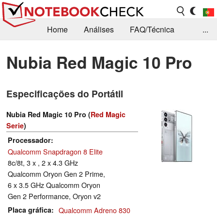
Home
Análises
FAQ/Técnica
...
Notícias
Biblioteca
Consulta para compra
Nubia Red Magic 10 Pro
Busca
Contacto
Especificações do Portátil
Nubia Red Magic 10 Pro (
Red Magic
Serie
)
Processador
Qualcomm Snapdragon 8 Elite
8c/8t, 3 x , 2 x 4.3 GHz
Qualcomm Oryon Gen 2 Prime,
6 x 3.5 GHz Qualcomm Oryon
Gen 2 Performance, Oryon v2
Placa gráfica
Qualcomm Adreno 830