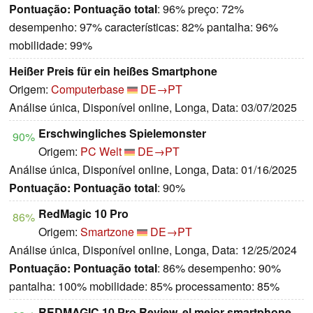
Pontuação:
Pontuação total
: 96% preço: 72%
desempenho: 97% características: 82% pantalha: 96%
mobilidade: 99%
Heißer Preis für ein heißes Smartphone
Origem:
Computerbase
DE→PT
Análise única, Disponível online, Longa, Data: 03/07/2025
Erschwingliches Spielemonster
90%
Origem:
PC Welt
DE→PT
Análise única, Disponível online, Longa, Data: 01/16/2025
Pontuação:
Pontuação total
: 90%
RedMagic 10 Pro
86%
Origem:
Smartzone
DE→PT
Análise única, Disponível online, Longa, Data: 12/25/2024
Pontuação:
Pontuação total
: 86% desempenho: 90%
pantalha: 100% mobilidade: 85% processamento: 85%
REDMAGIC 10 Pro Review, el mejor smartphone