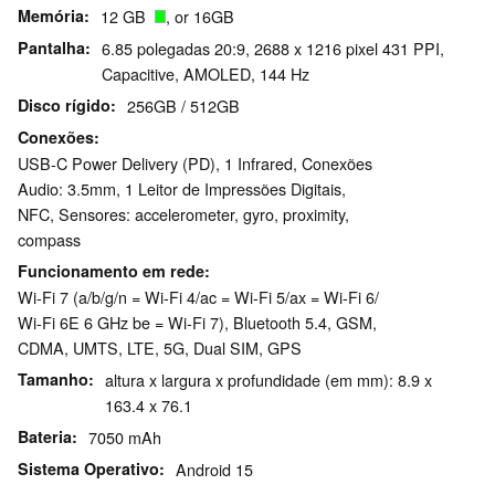
Memória
12 GB
, or 16GB
Pantalha
6.85 polegadas 20:9, 2688 x 1216 pixel 431 PPI,
Capacitive, AMOLED, 144 Hz
Disco rígido
256GB / 512GB
Conexões
USB-C Power Delivery (PD), 1 Infrared, Conexões
Audio: 3.5mm, 1 Leitor de Impressões Digitais,
NFC, Sensores: accelerometer, gyro, proximity,
compass
Funcionamento em rede
Wi-Fi 7 (a/b/g/n = Wi-Fi 4/ac = Wi-Fi 5/ax = Wi-Fi 6/
Wi-Fi 6E 6 GHz be = Wi-Fi 7), Bluetooth 5.4, GSM,
CDMA, UMTS, LTE, 5G, Dual SIM, GPS
Tamanho
altura x largura x profundidade (em mm): 8.9 x
163.4 x 76.1
Bateria
7050 mAh
Sistema Operativo
Android 15