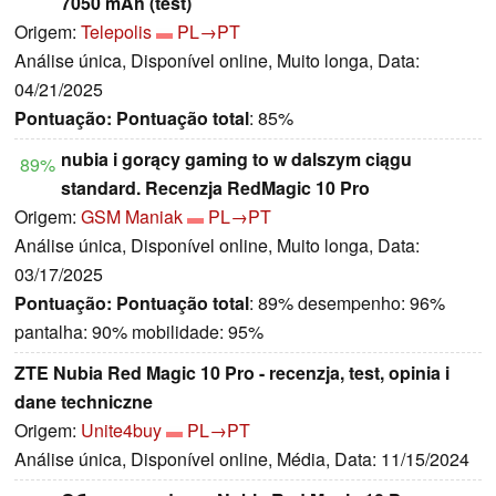
7050 mAh (test)
Origem:
Telepolis
PL→PT
Análise única, Disponível online, Muito longa, Data:
04/21/2025
Pontuação:
Pontuação total
: 85%
nubia i gorący gaming to w dalszym ciągu
89%
standard. Recenzja RedMagic 10 Pro
Origem:
GSM Maniak
PL→PT
Análise única, Disponível online, Muito longa, Data:
03/17/2025
Pontuação:
Pontuação total
: 89% desempenho: 96%
pantalha: 90% mobilidade: 95%
ZTE Nubia Red Magic 10 Pro - recenzja, test, opinia i
dane techniczne
Origem:
Unite4buy
PL→PT
Análise única, Disponível online, Média, Data: 11/15/2024