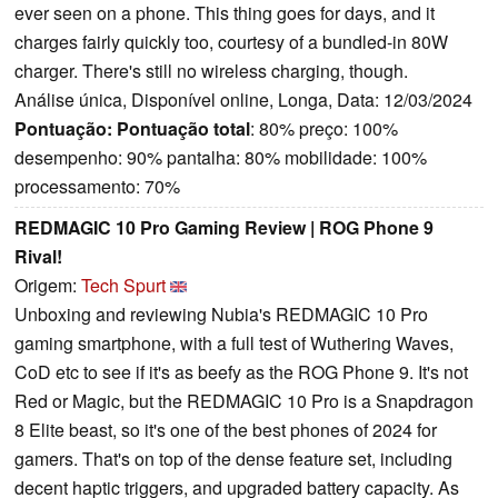
ever seen on a phone. This thing goes for days, and it
charges fairly quickly too, courtesy of a bundled-in 80W
charger. There's still no wireless charging, though.
Análise única, Disponível online, Longa, Data: 12/03/2024
Pontuação:
Pontuação total
: 80% preço: 100%
desempenho: 90% pantalha: 80% mobilidade: 100%
processamento: 70%
REDMAGIC 10 Pro Gaming Review | ROG Phone 9
Rival!
Origem:
Tech Spurt
Unboxing and reviewing Nubia's REDMAGIC 10 Pro
gaming smartphone, with a full test of Wuthering Waves,
CoD etc to see if it's as beefy as the ROG Phone 9. It's not
Red or Magic, but the REDMAGIC 10 Pro is a Snapdragon
8 Elite beast, so it's one of the best phones of 2024 for
gamers. That's on top of the dense feature set, including
decent haptic triggers, and upgraded battery capacity. As