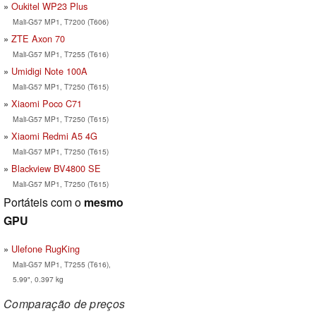
Oukitel WP23 Plus
Mali-G57 MP1, T7200 (T606)
ZTE Axon 70
Mali-G57 MP1, T7255 (T616)
Umidigi Note 100A
Mali-G57 MP1, T7250 (T615)
Xiaomi Poco C71
Mali-G57 MP1, T7250 (T615)
Xiaomi Redmi A5 4G
Mali-G57 MP1, T7250 (T615)
Blackview BV4800 SE
Mali-G57 MP1, T7250 (T615)
Portáteis com o
mesmo
GPU
Ulefone RugKing
Mali-G57 MP1, T7255 (T616),
5.99", 0.397 kg
Comparação de preços