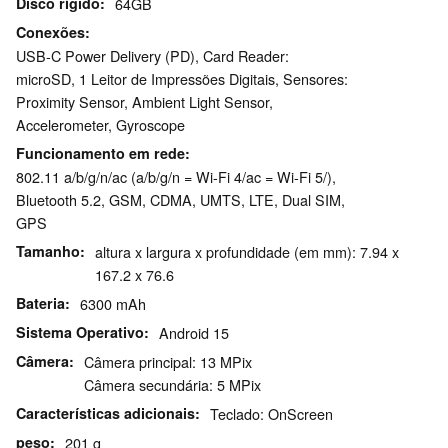
Disco rígido
64GB
Conexões
USB-C Power Delivery (PD), Card Reader:
microSD, 1 Leitor de Impressões Digitais, Sensores:
Proximity Sensor, Ambient Light Sensor,
Accelerometer, Gyroscope
Funcionamento em rede
802.11 a/b/g/n/ac (a/b/g/n = Wi-Fi 4/ac = Wi-Fi 5/),
Bluetooth 5.2, GSM, CDMA, UMTS, LTE, Dual SIM,
GPS
Tamanho
altura x largura x profundidade (em mm): 7.94 x
167.2 x 76.6
Bateria
6300 mAh
Sistema Operativo
Android 15
Câmera
Câmera principal: 13 MPix
Câmera secundária: 5 MPix
Características adicionais
Teclado: OnScreen
peso
201 g