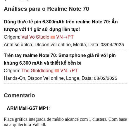
Análises para o Realme Note 70
Dùng thực tế pin 6.300mAh trên realme Note 70: Ấn
tượng với 11 giờ sử dụng liên tục!
Origem:
Vat Vo Studio
VN→PT
Análise única, Disponível online, Média, Data: 08/04/2025
Trên tay realme Note 70: Smartphone giá rẻ với pin
khủng 6.300 mAh và thiết kế bền bỉ
Origem:
The Gioididong
VN→PT
Hands-On, Disponível online, Longa, Data: 08/02/2025
Comentario
ARM Mali-G57 MP1
:
Placa gráfica integrada de médio alcance com 1 clusters. Com base
na arquitectura Valhall.