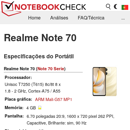
Home
Análises
FAQ/Técnica
...
Notícias
Biblioteca
Consulta para compra
Realme Note 70
Busca
Contacto
Especificações do Portátil
Realme Note 70 (
Note 70 Serie
)
Processador
Unisoc T7250 (T615) 8c/8t 8 x
1.8 - 2 GHz, Cortex-A75 / A55
Placa gráfica
ARM Mali-G57 MP1
Memória
4 GB
Pantalha
6.70 polegadas 20:9, 1600 x 720 pixel 262 PPI,
Capacitive, Brilhante: sim, 90 Hz