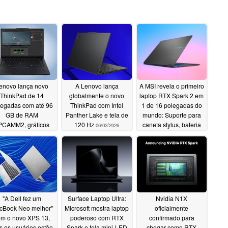
enovo lança novo
A Lenovo lança
A MSI revela o primeiro
ThinkPad de 14
globalmente o novo
laptop RTX Spark 2 em
legadas com até 96
ThinkPad com Intel
1 de 16 polegadas do
GB de RAM
Panther Lake e tela de
mundo: Suporte para
PCAMM2, gráficos
120 Hz
caneta stylus, bateria
06/02/2026
dia e conectividade
de 99,9 Wh
06/02/2026
celular
06/02/2026
"A Dell fez um
Surface Laptop Ultra:
Nvidia N1X
cBook Neo melhor"
Microsoft mostra laptop
oficialmente
om o novo XPS 13,
poderoso com RTX
confirmado para
 os usuários estão
Spark e tela mini-LED
chegar como RTX