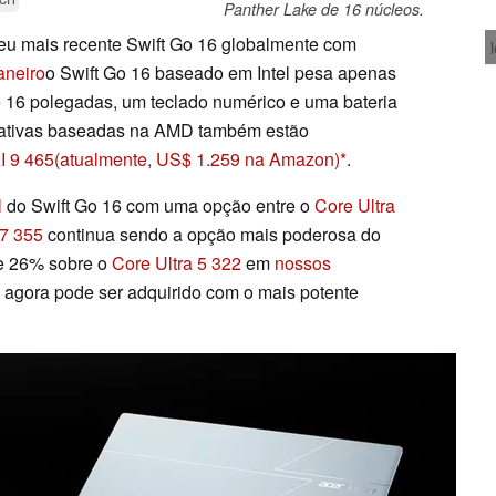
Panther Lake de 16 núcleos.
eu mais recente Swift Go 16 globalmente com
aneiro
o Swift Go 16 baseado em Intel pesa apenas
e 16 polegadas, um teclado numérico e uma bateria
ernativas baseadas na AMD também estão
I 9 465
(atualmente, US$ 1.259 na Amazon)
.
l
do Swift Go 16 com uma opção entre o
Core Ultra
 7 355
continua sendo a opção mais poderosa do
e 26% sobre o
Core Ultra 5 322
em
nossos
6 agora pode ser adquirido com o mais potente