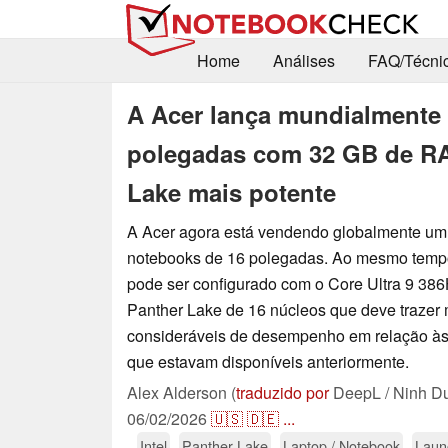
Home
Análises
FAQ/Técni
A Acer lança mundialmente 
polegadas com 32 GB de RA
Lake mais potente
A Acer agora está vendendo globalmente um
notebooks de 16 polegadas. Ao mesmo tempo
pode ser configurado com o Core Ultra 9 38
Panther Lake de 16 núcleos que deve trazer 
consideráveis de desempenho em relação às
que estavam disponíveis anteriormente.
Alex Alderson (
traduzido por
DeepL / Ninh D
06/02/2026
🇺🇸
🇩🇪
...
Intel
Panther Lake
Laptop / Notebook
Laun