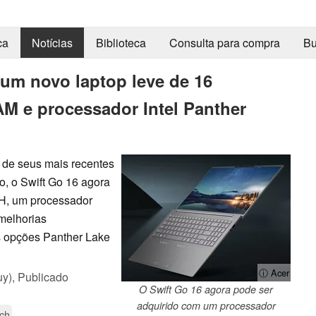
ca
Notícias
Biblioteca
Consulta para compra
Bu
um novo laptop leve de 16
M e processador Intel Panther
 de seus mais recentes
, o Swift Go 16 agora
6H, um processador
melhorias
 opções Panther Lake
ⓘ Acer
uy),
Publicado
O Swift Go 16 agora pode ser
adquirido com um processador
ch