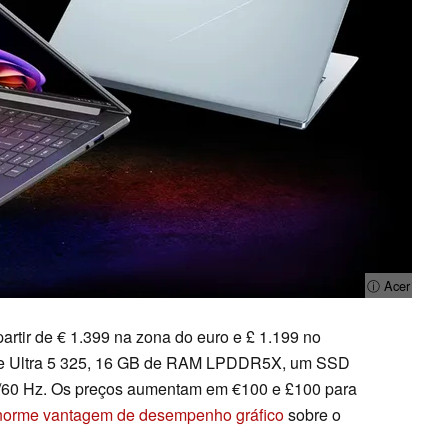
ⓘ Acer
partir de € 1.399 na zona do euro e £ 1.199 no
re Ultra 5 325, 16 GB de RAM LPDDR5X, um SSD
/60 Hz. Os preços aumentam em €100 e £100 para
norme vantagem de desempenho gráfico
sobre o