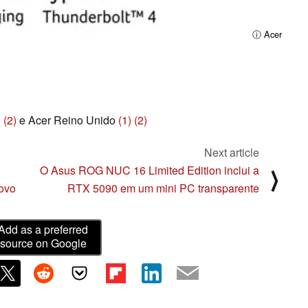
ⓘ Acer
)
(2)
e Acer Reino Unido
(1)
(2)
Next article
O Asus ROG NUC 16 Limited Edition inclui a
⟩
novo
RTX 5090 em um mini PC transparente
Add as a preferred
source on Google