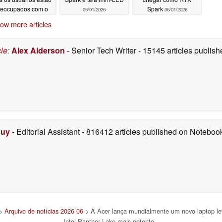
reocupados com o
Spark
06/01/2026
06/01/2026
ndows 11 em 8 GB
ow more articles
de RAM
06/01/2026
cle
:
Alex Alderson
- Senior Tech Writer
- 15145 articles publi
Duy
- Editorial Assistant
- 816412 articles published on Notebo
>
Arquivo de notícias 2026 06
> A Acer lança mundialmente um novo laptop l
Intel Panther Lake mais potente