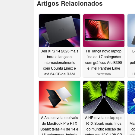
Artigos Relacionados
Dell XPS 14 2026 mais
HP lança novo laptop
L
barato lançado
fino de 17 polegadas
internacionalmente
com gráficos Arc B390
po
com Ubuntu Linux e
e Intel Panther Lake
até 64 GB de RAM
L
06/02/2026
Nvi
06/02/2026
A Asus revela os rivais
A HP revela os laptops
do MacBook Pro RTX
RTX Spark mais finos
Ma
Spark: telas 4K de 14 e
do mundo: edição de
c
16 polegadas, bateria
vídeo em 12K, 128 GB
mas