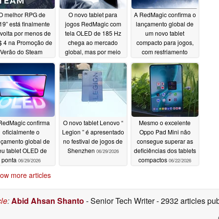
O melhor RPG de
O novo tablet para
A RedMagic confirma o
19” está finalmente
jogos RedMagic com
lançamento global de
volta por menos de
tela OLED de 185 Hz
um novo tablet
 4 na Promoção de
chega ao mercado
compacto para jogos,
Verão do Steam
global, mas por meio
com resfriamento
de importação
líquido e tela OLED de
07/01/2026
07/01/2026
185 Hz
06/30/2026
RedMagic confirma
O novo tablet Lenovo “
Mesmo o excelente
oficialmente o
Legion ” é apresentado
Oppo Pad Mini não
nçamento global de
no festival de jogos de
consegue superar as
eu tablet OLED de
Shenzhen
deficiências dos tablets
06/29/2026
ponta
compactos
06/29/2026
06/22/2026
ow more articles
cle
:
Abid Ahsan Shanto
- Senior Tech Writer
- 2932 articles p