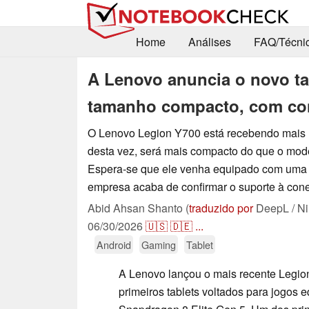
Home
Análises
FAQ/Técni
A Lenovo anuncia o novo tab
tamanho compacto, com co
O Lenovo Legion Y700 está recebendo mais 
desta vez, será mais compacto do que o mod
Espera-se que ele venha equipado com uma 
empresa acaba de confirmar o suporte à cone
Abid Ahsan Shanto (
traduzido por
DeepL / Ni
06/30/2026
🇺🇸
🇩🇪
...
Android
Gaming
Tablet
A Lenovo lançou o mais recente Legi
primeiros tablets voltados para jogos