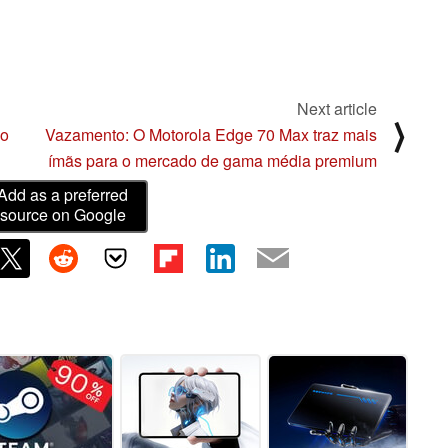
Next article
⟩
ao
Vazamento: O Motorola Edge 70 Max traz mais
ímãs para o mercado de gama média premium
Add as a preferred
source on Google