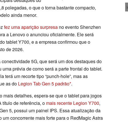
ncipais destaques do
8,8 polegadas, o que o torna bastante compacto,
delo ainda menor.
ez
fez uma aparição surpresa
no evento Shenzhen
ra a Lenovo o anunciou oficialmente. Ele será
 do tablet Y700, e a empresa confirmou que o
to de 2026.
à conectividade 5G, que será um dos destaques do
 uma prévia de como será a parte frontal do tablet.
a terá um recorte tipo “punch-hole”, mas as
que as do
Legion Tab Gen 5 padrão
.
mais detalhes, espera-se que o tablet para jogos
ítulo de referência, o
mais recente Legion Y700
,
Gen 5, possui um painel IPS. Essa atualização da
lo um concorrente mais forte para o RedMagic Astra