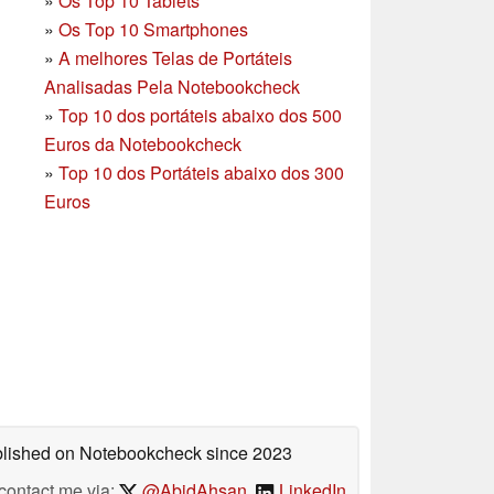
»
Os Top 10 Tablets
»
Os Top 10 Smartphones
»
A melhores Telas de Portáteis
Analisadas Pela Notebookcheck
»
Top 10 dos portáteis abaixo dos 500
Euros da Notebookcheck
»
Top 10 dos Portáteis abaixo dos 300
Euros
ublished on Notebookcheck
since 2023
contact me via:
@AbidAhsan
,
LinkedIn