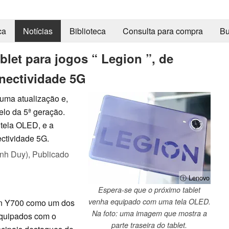
ca
Notícias
Biblioteca
Consulta para compra
Bu
let para jogos “ Legion ”, de
nectividade 5G
uma atualização e,
elo da 5ª geração.
tela OLED, e a
ctividade 5G.
nh Duy),
Publicado
ⓘ Lenovo
Espera-se que o próximo tablet
venha equipado com uma tela OLED.
on Y700 como um dos
Na foto: uma imagem que mostra a
 equipados com o
parte traseira do tablet.