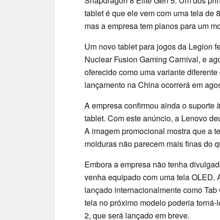
Snapdragon 8 Elite Gen 5. Um dos pri
tablet é que ele vem com uma tela de 
mas a empresa tem planos para um mo
Um novo tablet para jogos da Legion f
Nuclear Fusion Gaming Carnival, e ago
oferecido como uma variante diferente
lançamento na China ocorrerá em agos
A empresa confirmou ainda o suporte 
tablet. Com este anúncio, a Lenovo deu
A imagem promocional mostra que a tel
molduras não parecem mais finas do 
Embora a empresa não tenha divulgado 
venha equipado com uma tela OLED. A t
lançado internacionalmente como Tab 
tela no próximo modelo poderia torná-
2, que será lançado em breve.