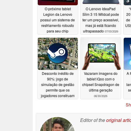
O próximo tablet
O Lenovo IdeaPad
“
Legion da Lenovo
Slim 3 15 Wildcat pode
20
possui um sistema de
ter um preço acessível,
de 
resfriamento robusto
mas já está ficando
US$
para seu chip
ultrapassado
07/03/2026
Snapdragon 8 Elite
Gen 5 com overclock
07/18/2026
Desconto inédito de
Vazaram imagens do
A 
90%: jogo de
tablet iQoo com o
simulação de gestão
chipset Snapdragon de
la
permite que os
última geração
s
jogadores construam
06/30/2026
um império de
Sh
transportes por US$ 3
06/30/2026
Editor of the
original arti