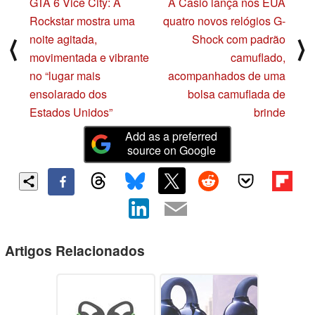
GTA 6 Vice City: A
A Casio lança nos EUA
Rockstar mostra uma
quatro novos relógios G-
noite agitada,
Shock com padrão
⟨
⟩
movimentada e vibrante
camuflado,
no “lugar mais
acompanhados de uma
ensolarado dos
bolsa camuflada de
Estados Unidos”
brinde
Add as a preferred
source on Google
Artigos Relacionados