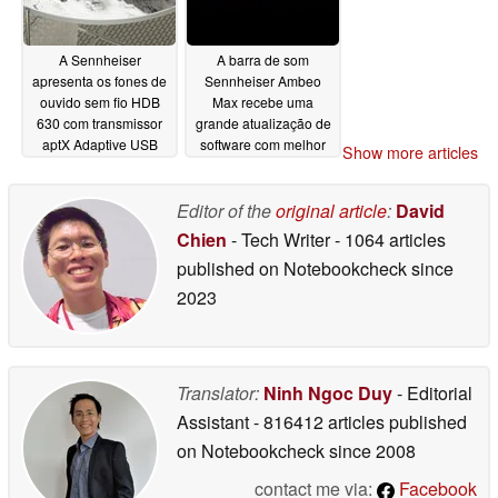
A Sennheiser
A barra de som
apresenta os fones de
Sennheiser Ambeo
ouvido sem fio HDB
Max recebe uma
630 com transmissor
grande atualização de
aptX Adaptive USB
software com melhor
Show more articles
para entusiastas de
áudio e novos recursos
música de alta
08/26/2025
resolução
Editor of the
original article
:
David
10/08/2025
Chien
- Tech Writer
- 1064 articles
published on Notebookcheck
since
2023
Translator:
Ninh Ngoc Duy
- Editorial
Assistant
- 816412 articles published
on Notebookcheck
since 2008
contact me via:
Facebook