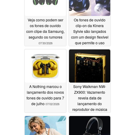
Veja como podem ser
Os fones de ouvido
os fones de ouvido
clip-on da Kinera
com clipe da Samsung,
Sylvie são lançados
segundo os rumores
com um design flexível
que permite o uso
07/30/2026
tanto no modo aberto
quanto no modo intra-
auricular
07/03/2026
A Nothing marcou o
Sony Walkman NW-
lançamento dos novos
ZX900: Vazamento
fones de ouvido para 7
revela data de
de julho
lançamento do
07/02/2026
reprodutor de música
122% mais rápido
06/29/2026