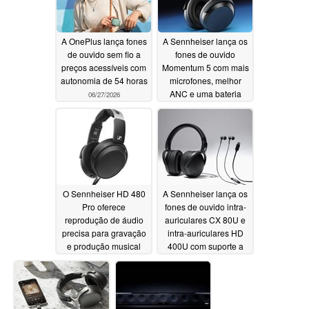
A OnePlus lança fones
A Sennheiser lança os
de ouvido sem fio a
fones de ouvido
preços acessíveis com
Momentum 5 com mais
autonomia de 54 horas
microfones, melhor
ANC e uma bateria
06/27/2026
substituível
05/26/2026
O Sennheiser HD 480
A Sennheiser lança os
Pro oferece
fones de ouvido intra-
reprodução de áudio
auriculares CX 80U e
precisa para gravação
intra-auriculares HD
e produção musical
400U com suporte a
USB-C para
04/24/2026
reprodução de 24 bits
e 96 kHz
01/28/2026