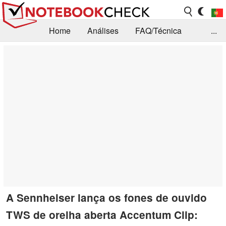
Home
Análises
FAQ/Técnica
...
Notícias
Biblioteca
Consulta para compra
Busca
Contacto
A Sennheiser lança os fones de ouvido
TWS de orelha aberta Accentum Clip: