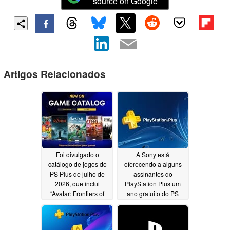
source on Google
Artigos Relacionados
Foi divulgado o
A Sony está
catálogo de jogos do
oferecendo a alguns
PS Plus de julho de
assinantes do
2026, que inclui
PlayStation Plus um
“Avatar: Frontiers of
ano gratuito do PS
Pandora”, “Dying Light”
Plus Premium
07/15/2026
e muito mais
07/15/2026