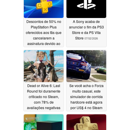
Descontos de 50% no
A Sony acaba de
PlayStation Plus
anunciar o fim da PS3
oferecidos aos fãs que
Store e da PS Vita
cancelarem a
Store
07/02/2026
assinatura devido ao
fim dos jogos físicos
07/08/2026
Dead or Alive 6: Last
Se você acha o Forza
Round foi duramente
muito casual, este
criticado no Steam,
simulador de corrida
com 78% de
hardcore está agora
avaliações negativas
por US$ 4 no Steam
06/30/2026
06/29/2026