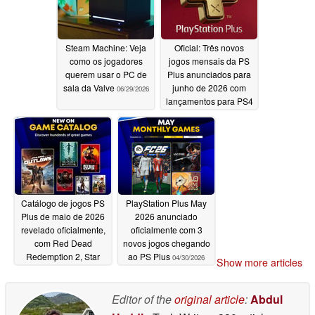
Steam Machine: Veja
Oficial: Três novos
como os jogadores
jogos mensais da PS
querem usar o PC de
Plus anunciados para
sala da Valve
junho de 2026 com
06/29/2026
lançamentos para PS4
e PS5
05/26/2026
Catálogo de jogos PS
PlayStation Plus May
Plus de maio de 2026
2026 anunciado
revelado oficialmente,
oficialmente com 3
com Red Dead
novos jogos chegando
Redemption 2, Star
ao PS Plus
04/30/2026
Show more articles
Wars Outlaws e muito
mais
05/14/2026
Editor of the
original article
:
Abdul