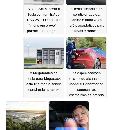
A Jeep vai superar a
A Tesla silencia o ar-
Tesla com um EV de
condicionado da
US$ 25.000 nos EUA
cabine e atualiza os
"muito em breve" -
faróis adaptativos para
potencial rebadge da
curvas e rodovias
Citroën no horizonte
antes das viagens de
para os compradores
verão
05/27/2024
convencionais
05/31/2024
A Megafábrica da
As especificações
Tesla para Megapack
oficiais de alcance do
está finalmente sendo
Model 3 Performance
construída
superam as
05/23/2024
estimativas da própria
Tesla
05/23/2024