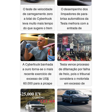
O teste de velocidade
O desempenho dos
de carregamento zero
limpadores de para-
a total do Cybertruck
brisa automáticos da
leva muito mais tempo
Tesla melhora com a
do que sugere o trem
entrada de
de força de 800V
sensibilidade do
motorista
06/24/2024
06/06/2024
A Cybertruck banhada
Tesla vence processo
a ouro torna-se o mais
de difamação por falha
recente exercício de
de freio, pois o tribunal
excesso de US$
considera o motorista
60.000 para a picape
em excesso de
elétrica da Tesla
velocidade como
culpado
06/05/2024
05/31/2024