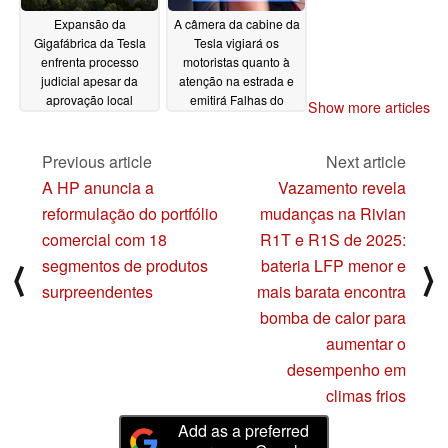
Expansão da
A câmera da cabine da
Gigafábrica da Tesla
Tesla vigiará os
enfrenta processo
motoristas quanto à
judicial apesar da
atenção na estrada e
aprovação local
emitirá Falhas do
Show more articles
Autopilot por uma
05/21/2024
semana
05/21/2024
Previous article
Next article
A HP anuncia a
Vazamento revela
reformulação do portfólio
mudanças na Rivian
comercial com 18
R1T e R1S de 2025:
segmentos de produtos
bateria LFP menor e
⟨
⟩
surpreendentes
mais barata encontra
bomba de calor para
aumentar o
desempenho em
climas frios
Add as a preferred