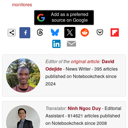
monitores
Add as a preferred
source on Google
Editor of the
original article
:
David
Odejide
- News Writer
- 395 articles
published on Notebookcheck
since
2024
Translator:
Ninh Ngoc Duy
- Editorial
Assistant
- 814621 articles published
on Notebookcheck
since 2008