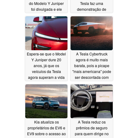
do Modelo Y Juniper
Tesla faz uma
foi divulgada e ele
demonstração de
dura mais com uma
como os robôs-eixo
carga, apesar de usar
serão limpos entre as
a mesma bateria
viagens
02/06/2025
02/06/2025
Espera-se que o Model
A Tesla Cybertruck
Y Juniper dure 20
agora é muito mais
anos, já que os
barata, pois a picape
veículos da Tesla
"mais americana" pode
agora superam a vida
ser descontada com
útil dos carros a diesel
crédito fiscal do
em um novo estudo de
governo
02/05/2025
longevidade de EV
02/05/2025
Kia atualiza os
A Tesla reduz os
proprietários de EV6 e
prêmios de seguro
EV9 sobre o acesso ao
para quem dirige no