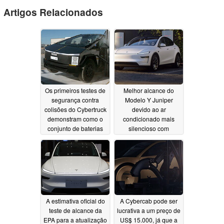
Artigos Relacionados
Os primeiros testes de
Melhor alcance do
segurança contra
Modelo Y Juniper
colisões do Cybertruck
devido ao ar
demonstram como o
condicionado mais
conjunto de baterias
silencioso com
permanece ileso
aberturas oscilantes e
teto panorâmico com
02/20/2025
revestimento duplo
02/08/2025
A estimativa oficial do
A Cybercab pode ser
teste de alcance da
lucrativa a um preço de
EPA para a atualização
US$ 15.000, já que a