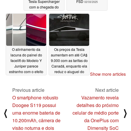
Tesla Supercharger
FSD
02/03/2025
com a chegada do
acessório gratuito
02/03/2025
O alinhamento da
Os preços da Tesla
lacuna do painel do
aumentam em até CA$
facelift do Modelo Y
9.000 com as tarifas do
Juniper parece
Canadá, enquanto ela
estranho com o efeito
reduz o aluguel do
Show more articles
de paralaxe da barra
Cybertruck nos EUA e
de luz seccionada
quintuplica as
referências do Modelo
Previous article
Next article
02/03/2025
3
02/02/2025
O smartphone robusto
Vazamento revela
Doogee S119 possui
detalhes do próximo
⟨
⟩
uma enorme bateria de
celular de médio porte
10.200mAh, câmera de
da OnePlus com
visão noturna e dois
Dimensity SoC