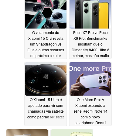
01/14/2025
O vazamento do
Poco X7 Pro vs Poco
Xiaomi 15 Civi revela
X6 Pro: Benchmarks
um Snapdragon 8s
mostram que o
Elite e outros recursos
Dimensity 8400 Ultra é
do próximo celular
melhor, mas não muito
focado em design
01/13/2025
01/13/2025
O Xiaomi 15 Ultra é
One More Pro: A
apoiado para vir com
Xiaomi expande a
chamadas via satélite
série Redmi Note 14
como padrão
com o novo
01/12/2025
smartphone Redmi
Note 14 Pro 4G
01/10/2025