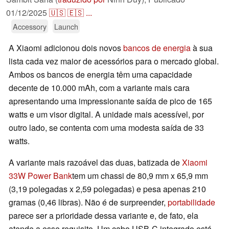
01/12/2025
🇺🇸
🇪🇸
...
Accessory
Launch
A Xiaomi adicionou dois novos
bancos de energia
à sua
lista cada vez maior de acessórios para o mercado global.
Ambos os bancos de energia têm uma capacidade
decente de 10.000 mAh, com a variante mais cara
apresentando uma impressionante saída de pico de 165
watts e um visor digital. A unidade mais acessível, por
outro lado, se contenta com uma modesta saída de 33
watts.
A variante mais razoável das duas, batizada de
Xiaomi
33W Power Bank
tem um chassi de 80,9 mm x 65,9 mm
(3,19 polegadas x 2,59 polegadas) e pesa apenas 210
gramas (0,46 libras). Não é de surpreender,
portabilidade
parece ser a prioridade dessa variante e, de fato, ela
atende a esse requisito. Um cabo USB-C integrado está