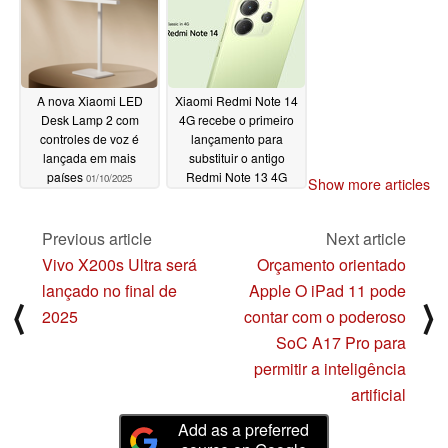
A nova Xiaomi LED
Xiaomi Redmi Note 14
Desk Lamp 2 com
4G recebe o primeiro
controles de voz é
lançamento para
lançada em mais
substituir o antigo
países
Redmi Note 13 4G
01/10/2025
Show more articles
01/10/2025
Previous article
Next article
Vivo X200s Ultra será
Orçamento orientado
lançado no final de
Apple O iPad 11 pode
⟨
⟩
2025
contar com o poderoso
SoC A17 Pro para
permitir a inteligência
artificial
Add as a preferred