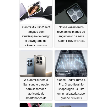
Xiaomi Mix Flip 2 será
Novos vazamentos
lançado com
revelam os planos de
atualização de design
lançamento da série
e downgrade de
Xiaomi 15S
01/16/2025
câmera
01/16/2025
A Xiaomi supera a
Xiaomi Redmi Turbo 4
Samsung e o Apple
Pro: O sub-flagship
para se tornar a
Snapdragon 8s Elite
fabricante de
tem uma bateria super
smartphones de
grande
01/14/2025
crescimento mais
rápido em 2024