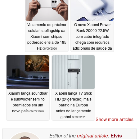
Vazamento do próximo
O novo Xiaomi Power
celular subflagship da
Bank 20000 22.5W
Xiaomi com chipset
com cabo integrado
poderoso e tela de 185
chega com recursos
Hz
adicionais de saúde da
06/09/2026
bateria
06/06/2026
Xiaomi lança soundbar
Xiaomi lança TV Stick
e subwoofer sem fio
HD (2ª geração) mais
premiados em um
barato na Europa
novo país
antes do lançamento
06/03/2026
global
06/03/2026
Show more articles
Editor of the
original article
:
Elvis