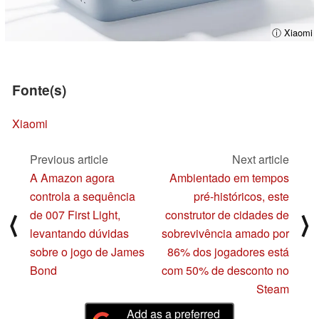
ⓘ Xiaomi
Fonte(s)
Xiaomi
Previous article
Next article
A Amazon agora
Ambientado em tempos
controla a sequência
pré-históricos, este
de 007 First Light,
construtor de cidades de
⟨
⟩
levantando dúvidas
sobrevivência amado por
sobre o jogo de James
86% dos jogadores está
Bond
com 50% de desconto no
Steam
Add as a preferred