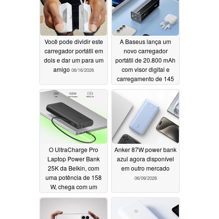
Você pode dividir este
A Baseus lança um
carregador portátil em
novo carregador
dois e dar um para um
portátil de 20.800 mAh
amigo
com visor digital e
06/16/2026
carregamento de 145
W
06/12/2026
O UltraCharge Pro
Anker 87W power bank
Laptop Power Bank
azul agora disponível
25K da Belkin, com
em outro mercado
uma potência de 158
06/09/2026
W, chega com um
desconto de
lançamento
06/10/2026