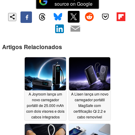
source on Google
Artigos Relacionados
A Joyroom lança um
A Lisen lança um novo
novo carregador
carregador portátil
portátil de 25.000 mAh
MagSafe com
com dois visores e dois
certificação Qi 2.2 e
cabos integrados
cabo removível
07/16/2026
07/02/2026