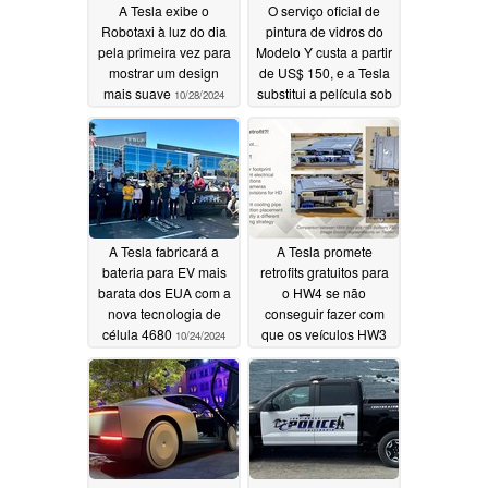
A Tesla exibe o
O serviço oficial de
Robotaxi à luz do dia
pintura de vidros do
pela primeira vez para
Modelo Y custa a partir
mostrar um design
de US$ 150, e a Tesla
mais suave
substitui a película sob
10/28/2024
a garantia do vidro
10/25/2024
A Tesla fabricará a
A Tesla promete
bateria para EV mais
retrofits gratuitos para
barata dos EUA com a
o HW4 se não
nova tecnologia de
conseguir fazer com
célula 4680
que os veículos HW3
10/24/2024
executem o FSD não
supervisionado
10/24/2024