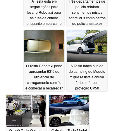
A Tesla está em
Três departamentos de
negociações para
polícia relatam
levar o Robotaxi para
sentimentos mistos
as ruas da cidade
sobre VEs como carros
enquanto embarca no
de polícia
10/23/2024
processo de
aprovação regulatória
do FSD
10/23/2024
O Tesla Robotaxi pode
A Tesla lança o toldo
apresentar 93% de
de camping do Modelo
eficiência de
Y que resiste à chuva
carregamento sem fio
forte e oferece
e começar a recarregar
proteção UV50
em um segundo com
10/18/2024
uma almofada
omnidirecional
10/21/2024
O robô Tesla Optimus
O rival do Tesla Model