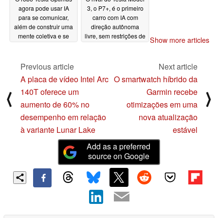
agora pode usar IA
3, o P7+, é o primeiro
para se comunicar,
carro com IA com
além de construir uma
direção autônoma
mente coletiva e se
livre, sem restrições de
Show more articles
carregar sozinho
condições climáticas
ou da estrada
10/17/2024
10/16/2024
Previous article
Next article
A placa de vídeo Intel Arc
O smartwatch híbrido da
140T oferece um
Garmin recebe
⟨
⟩
aumento de 60% no
otimizações em uma
desempenho em relação
nova atualização
à variante Lunar Lake
estável
Add as a preferred
source on Google