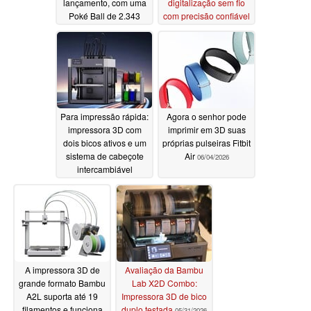
lançamento, com uma
digitalização sem fio
Poké Ball de 2.343
com precisão confiável
peças que esconde um
06/26/2026
mundo inteiro em seu
interior
07/07/2026
Para impressão rápida:
Agora o senhor pode
impressora 3D com
imprimir em 3D suas
dois bicos ativos e um
próprias pulseiras Fitbit
sistema de cabeçote
Air
06/04/2026
intercambiável
06/08/2026
A impressora 3D de
Avaliação da Bambu
grande formato Bambu
Lab X2D Combo:
A2L suporta até 19
Impressora 3D de bico
filamentos e funciona
duplo testada
05/31/2026