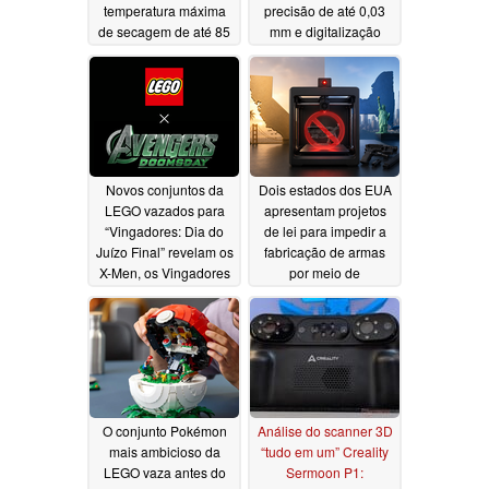
temperatura máxima
precisão de até 0,03
de secagem de até 85
mm e digitalização
°C
sem marcadores
07/24/2026
07/23/2026
Novos conjuntos da
Dois estados dos EUA
LEGO vazados para
apresentam projetos
“Vingadores: Dia do
de lei para impedir a
Juízo Final” revelam os
fabricação de armas
X-Men, os Vingadores
por meio de
Negros e muito mais
impressoras 3D
07/17/2026
07/12/2026
O conjunto Pokémon
Análise do scanner 3D
mais ambicioso da
“tudo em um” Creality
LEGO vaza antes do
Sermoon P1: