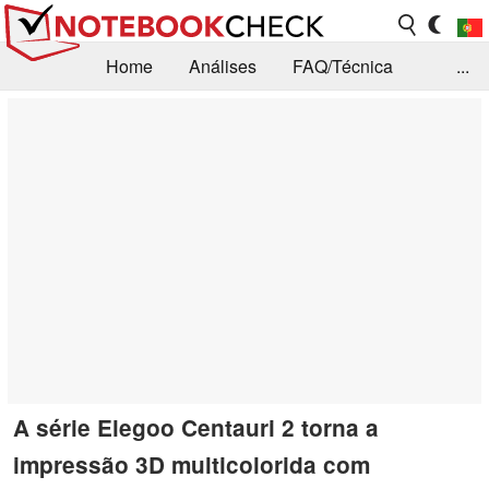
Home
Análises
FAQ/Técnica
...
Notícias
Biblioteca
Consulta para compra
Busca
Contacto
A série Elegoo Centauri 2 torna a
impressão 3D multicolorida com