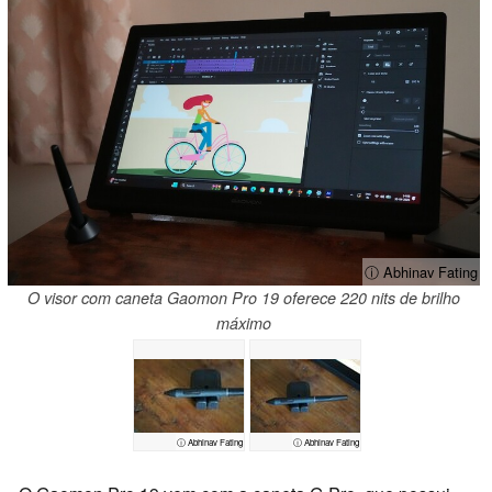
ⓘ Abhinav Fating
O visor com caneta Gaomon Pro 19 oferece 220 nits de brilho
máximo
ⓘ Abhinav Fating
ⓘ Abhinav Fating