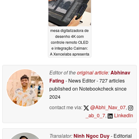
mesa digitalizadora de
desenho 4K com
controle remoto OLED
e integração Calman:
A Xencelabs apresenta
o Pen Display 24+
08/07/2025
Editor of the
original article
:
Abhinav
Fating
- News Editor
- 727 articles
published on Notebookcheck
since
2024
contact me via:
@Abhi_Nav_07
,
_ab_0_7
,
LinkedIn
Translator:
Ninh Ngoc Duy
- Editorial