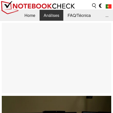
Home
Análises
FAQ/Técnica
...
Notícias
Biblioteca
Consulta para compra
Busca
Contacto