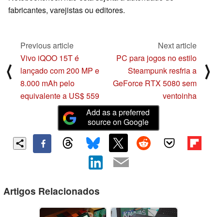
fabricantes, varejistas ou editores.
Previous article
Next article
Vivo iQOO 15T é
PC para jogos no estilo
⟨
⟩
lançado com 200 MP e
Steampunk resfria a
8.000 mAh pelo
GeForce RTX 5080 sem
equivalente a US$ 559
ventoinha
Add as a preferred
source on Google
Artigos Relacionados