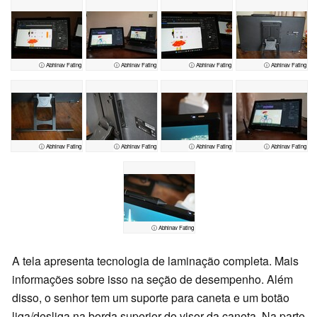
ⓘ Abhinav Fating
ⓘ Abhinav Fating
ⓘ Abhinav Fating
ⓘ Abhinav Fating
ⓘ Abhinav Fating
ⓘ Abhinav Fating
ⓘ Abhinav Fating
ⓘ Abhinav Fating
ⓘ Abhinav Fating
A tela apresenta tecnologia de laminação completa. Mais
informações sobre isso na seção de desempenho. Além
disso, o senhor tem um suporte para caneta e um botão
liga/desliga na borda superior do visor da caneta. Na parte