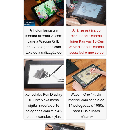
A Huion lança um
Análise prática do
monitor alternativo com
monitor com caneta
caneta Wacom QHD
Huion Kamvas 16 Gen
de 22 polegadas com
3: Monitor com caneta
taxa de atualização de
acessível e que serve
90 Hz e iluminação
para tudo, com poucas
ambiente RGB
falhas
02/24/2026
03/04/2026
Xencelabs Pen Display
Wacom One 14: Um
16 Lite: Nova mesa
monitor com caneta de
digitalizadora de 16
14 polegadas e 1080p
polegadas com tela 4K
para PCs e Macs
e duas canetas stylus
09/17/2025
11/25/2025