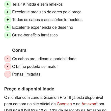
Tela 4K nítida e sem reflexos
+
Excelente precisão de cores pelo preço
+
Todos os cabos e acessórios fornecidos
+
Excelente experiência de desenho
+
Custo-benefício fantástico
+
Contra
Os cabos prejudicam a portabilidade
-
O brilho poderia ser maior
-
Portas limitadas
-
Preço e disponibilidade
O monitor com caneta Gaomon Pro 19 já está disponível
para compra no site oficial da
Gaomon
e na
Amazon
por
US$ 649 (US$ 539,10 ou 10% de desconto na Amazon no