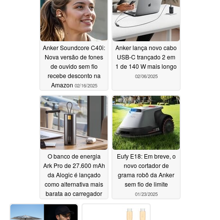
Anker Soundcore C40i:
Anker lança novo cabo
Nova versão de fones
USB-C trançado 2 em
de ouvido sem fio
1 de 140 W mais longo
recebe desconto na
02/06/2025
Amazon
02/16/2025
O banco de energia
Eufy E18: Em breve, o
Ark Pro de 27.600 mAh
novo cortador de
da Alogic é lançado
grama robô da Anker
como alternativa mais
sem fio de limite
barata ao carregador
01/23/2025
portátil da Anker
02/05/2025