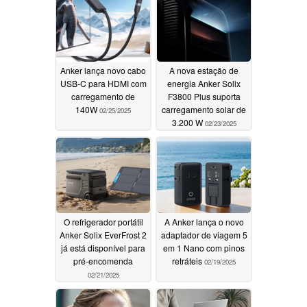
Anker lança novo cabo
A nova estação de
USB-C para HDMI com
energia Anker Solix
carregamento de
F3800 Plus suporta
140W
carregamento solar de
02/25/2025
3.200 W
02/23/2025
O refrigerador portátil
A Anker lança o novo
Anker Solix EverFrost 2
adaptador de viagem 5
já está disponível para
em 1 Nano com pinos
pré-encomenda
retráteis
02/19/2025
02/21/2025