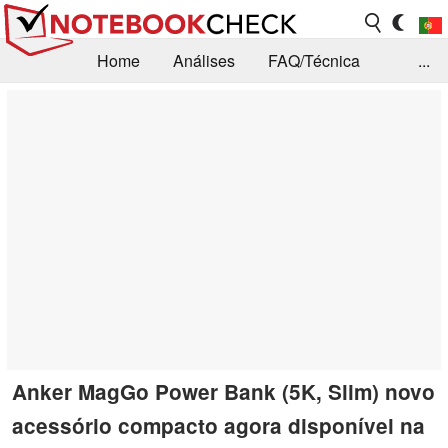
Home
Análises
FAQ/Técnica
...
Notícias
Biblioteca
Consulta para compra
Busca
Contacto
Anker MagGo Power Bank (5K, Slim) novo
acessório compacto agora disponível na