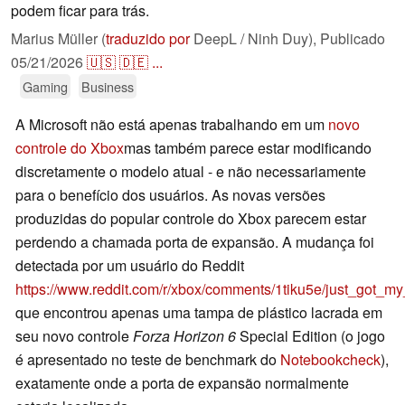
podem ficar para trás.
Marius Müller (
traduzido por
DeepL / Ninh Duy),
Publicado
05/21/2026
🇺🇸
🇩🇪
...
Gaming
Business
A Microsoft não está apenas trabalhando em um
novo
controle do Xbox
mas também parece estar modificando
discretamente o modelo atual - e não necessariamente
para o benefício dos usuários. As novas versões
produzidas do popular controle do Xbox parecem estar
perdendo a chamada porta de expansão. A mudança foi
detectada por um usuário do Reddit
https://www.reddit.com/r/xbox/comments/1tiku5e/just_got_m
que encontrou apenas uma tampa de plástico lacrada em
seu novo controle
Forza Horizon 6
Special Edition (o jogo
é apresentado no teste de benchmark do
Notebookcheck
),
exatamente onde a porta de expansão normalmente