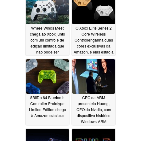
Where Winds Meet
O Xbox Elite Series 2
chega ao Xbox junto
Core Wireless
com um controle de
Controller ganha duas
edição limitada que
cores exclusivas da
não pode ser
Amazon, e elas estão à
comprado
venda
06/09/2026
06/04/2026
8BitDo 64 Bluetooth
CEO da ARM
Controller Prototype
presenteia Huang,
Limited Edition chega
CEO da Nvidia, com
à Amazon
dispositivo histórico
06/03/2026
Windows-ARM
06/03/2026