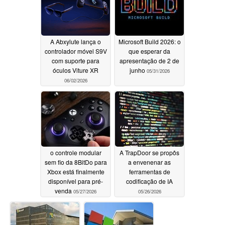
A Abxylute lança o
Microsoft Build 2026: o
controlador móvel S9V
que esperar da
com suporte para
apresentação de 2 de
óculos Viture XR
junho
05/31/2026
06/02/2026
o controle modular
A TrapDoor se propôs
sem fio da 8BitDo para
a envenenar as
Xbox está finalmente
ferramentas de
disponível para pré-
codificação de IA
venda
05/27/2026
05/26/2026