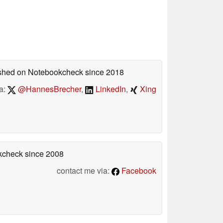
lished on Notebookcheck
since 2018
a:
@HannesBrecher
,
LinkedIn
,
Xing
okcheck
since 2008
contact me via:
Facebook