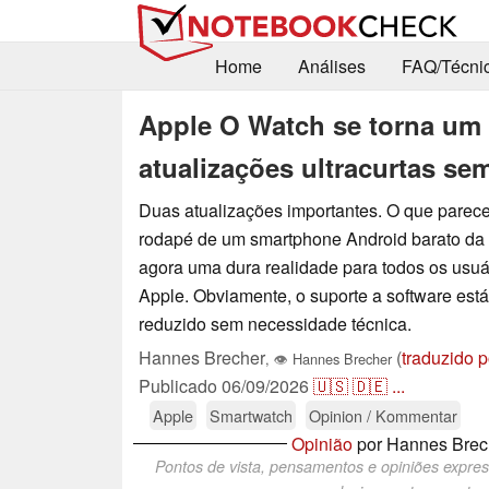
Home
Análises
FAQ/Técni
Apple O Watch se torna um
atualizações ultracurtas s
Duas atualizações importantes. O que parece 
rodapé de um smartphone Android barato da
agora uma dura realidade para todos os usuá
Apple. Obviamente, o suporte a software está
reduzido sem necessidade técnica.
Hannes Brecher
(
traduzido p
,
👁
Hannes Brecher
Publicado
06/09/2026
🇺🇸
🇩🇪
...
Apple
Smartwatch
Opinion / Kommentar
Opinião
por Hannes Brec
Pontos de vista, pensamentos e opiniões expre