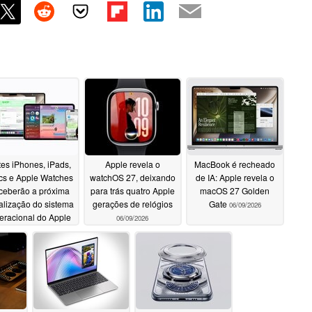
tes iPhones, iPads,
Apple revela o
MacBook é recheado
s e Apple Watches
watchOS 27, deixando
de IA: Apple revela o
ceberão a próxima
para trás quatro Apple
macOS 27 Golden
alização do sistema
gerações de relógios
Gate
06/09/2026
eracional do Apple
06/09/2026
06/09/2026