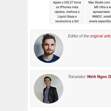
Apple o iOS 27 torna
Mac Studio com 
os iPhones mais
M5 Ultra a s
rápidos, melhora o
apresentado
Liquid Glass e
WWDC, relató
revoluciona a Siri
revela especifi
06/09/2026
06/09/2026
Editor of the
original arti
Translator:
Ninh Ngoc 