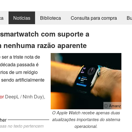
ca
Notícias
Biblioteca
Consulta para compra
Bu
 smartwatch com suporte a
em nenhuma razão aparente
ser a triste nota de
 década passada é
rios de um relógio
 sendo artificialmente
or
DeepL / Ninh Duy),
ⓘ Amanz
O Apple Watch recebe apenas duas
her
atualizações importantes do sistema
ssas no texto pertencem
operacional.