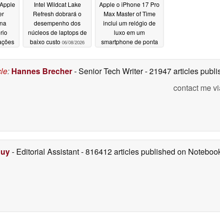
Apple
Intel Wildcat Lake
Apple o iPhone 17 Pro
er
Refresh dobrará o
Max Master of Time
 na
desempenho dos
inclui um relógio de
rio
núcleos de laptops de
luxo em um
cações
baixo custo
smartphone de ponta
06/08/2026
06/08/2026
cle
:
Hannes Brecher
- Senior Tech Writer
- 21947 articles pub
contact me vi
Duy
- Editorial Assistant
- 816412 articles published on Notebo