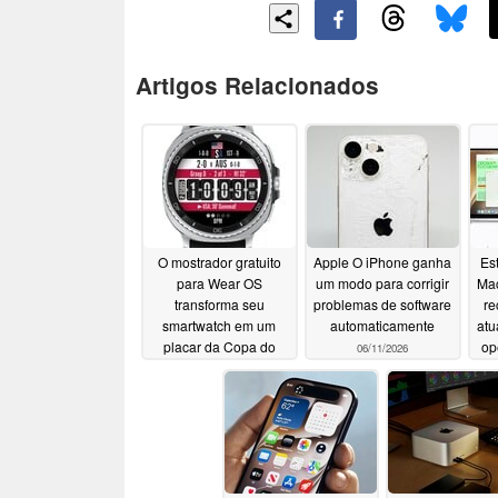
Artigos Relacionados
O mostrador gratuito
Apple O iPhone ganha
Es
para Wear OS
um modo para corrigir
Mac
transforma seu
problemas de software
re
smartwatch em um
automaticamente
atu
placar da Copa do
op
06/11/2026
Mundo em tempo real
06/15/2026