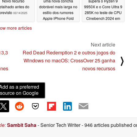
Novo recurso
uma nova concha
supera o Ryzen 9
etalhado antes do
dobrável mais larga no
9950X e o Core Ultra 9
previsto
estilo dos rumores
285K no teste de CPU
03/14/2025
Apple iPhone Fold
Cinebench 2024 em
até 30%
03/13/2025
03/13/2025
ow more articles
Next article
13,3
Red Dead Redemption 2 e outros jogos do
⟩
Windows no macOS: CrossOver 25 ganha
ones
novos recursos
Add as a preferred
source on Google
cle
:
Sambit Saha
- Senior Tech Writer
- 946 articles published