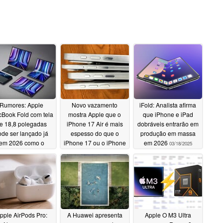
Rumores: Apple
Novo vazamento
iFold: Analista afirma
Book Fold com tela
mostra Apple que o
que iPhone e iPad
e 18,8 polegadas
iPhone 17 Air é mais
dobráveis entrarão em
ode ser lançado já
espesso do que o
produção em massa
em 2026 como o
iPhone 17 ou o iPhone
em 2026
03/18/2025
imeiro Mac com tela
17 Pro em uma área
sensível ao toque
importante
03/18/2025
03/18/2025
pple AirPods Pro:
A Huawei apresenta
Apple O M3 Ultra