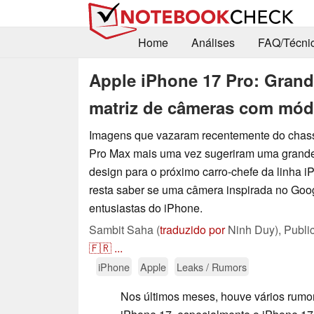
Home
Análises
FAQ/Técni
Apple iPhone 17 Pro: Grand
matriz de câmeras com mód
Imagens que vazaram recentemente do chass
Pro Max mais uma vez sugeriram uma grande
design para o próximo carro-chefe da linha iP
resta saber se uma câmera inspirada no Goo
entusiastas do iPhone.
Sambit Saha (
traduzido por
Ninh Duy),
Publi
🇫🇷
...
iPhone
Apple
Leaks / Rumors
Nos últimos meses, houve vários rumor