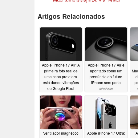
Artigos Relacionados
Apple iPhone 17 Air: A
Apple iPhone 17 Air é
primeira foto real de
apontado como um
Mac
uma capa protetora
prenúncio do futuro
d
está dando vibrações
iPhone sem porta
p
do Google Pixel
03/19/2025
pr
03/20/2025
Ventilador magnético
Apple iPhone 17 Ultra:
A