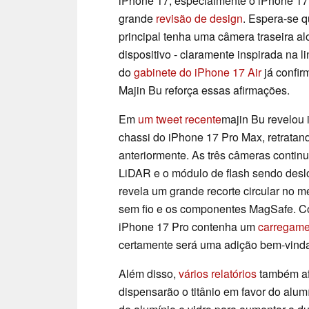
iPhone 17, especialmente o iPhone 17
grande
revisão de design
. Espera-se q
principal tenha uma câmera traseira a
dispositivo - claramente inspirada na 
do
gabinete do iPhone 17 Air
já confir
Majin Bu reforça essas afirmações.
Em
um tweet recente
majin Bu revelou
chassi do iPhone 17 Pro Max, retrata
anteriormente. As três câmeras contin
LiDAR e o módulo de flash sendo desl
revela um grande recorte circular no
sem fio e os componentes MagSafe. C
iPhone 17 Pro contenha um
carregame
certamente será uma adição bem-vind
Além disso,
vários relatórios
também af
dispensarão o titânio em favor do al