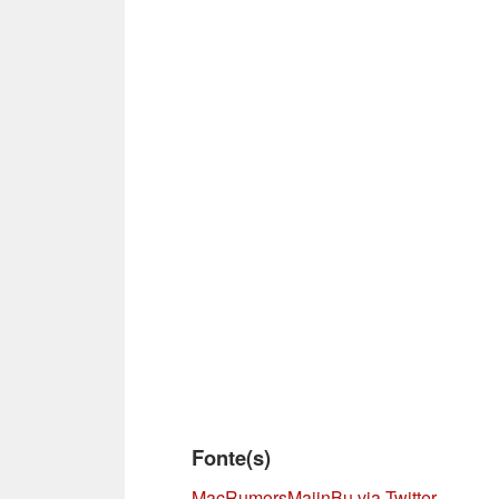
Fonte(s)
MacRumors
MajinBu via Twitter