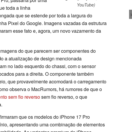
 Pro, passaria por uma
YouTube)
ue toda a linha
longada que se estende por toda a largura do
linha Pixel do Google. Imagens vazadas da estrutura
maram esse fato e, agora, um novo vazamento da
 imagens do que parecem ser componentes do
ndo a atualização de design mencionada
uam no lado esquerdo do chassi, com o sensor
ocados para a direita. O componente também
 meio, que provavelmente acomodará o carregamento
omo observa o MacRumors, há rumores de que o
nto sem fio reverso
sem fio reverso, o que
a.
irmaram que os modelos do iPhone 17 Pro
umínio, apresentando uma combinação de elementos