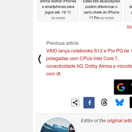
afirma resfriar iPhones
Estas três atualizações
e smartphones para
podem diferenciar o
d
jogos até -16 °C
carro-chefe do iPhone
17 Pro
03/18/2025
03/16/2025
Sh
Previous article
VAIO lança notebooks S13 e Pro PG de 
⟨
polegadas com CPUs Intel Core 7,
conectividade 5G, Dolby Atmos e microf
com IA
Editor of the
original arti