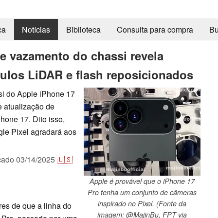
ca
Notícias
Biblioteca
Consulta para compra
Bu
e vazamento do chassi revela
ulos LiDAR e flash reposicionados
i do Apple iPhone 17
 atualização de
hone 17. Dito isso,
gle Pixel agradará aos
cado
03/14/2025
🇺🇸
Apple é provável que o iPhone 17
Pro tenha um conjunto de câmeras
inspirado no Pixel. (Fonte da
es de que a linha do
imagem: @MajinBu, FPT via