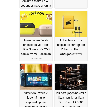
em um assalto de 40
segundos na Califórnia
06/13/2026
Anker Japan revela
Anker lança nova
fones de ouvido com
edição do carregador
clipe Soundcore C50i
Pokémon Nano
com a marca Pokémon
Charger
05/28/2026
05/28/2026
Nintendo Switch 2:
PC para jogos no estilo
jogo há muito
Steampunk resfria a
esperado pode
GeForce RTX 5080
finalmente estar a
sem ventoinha