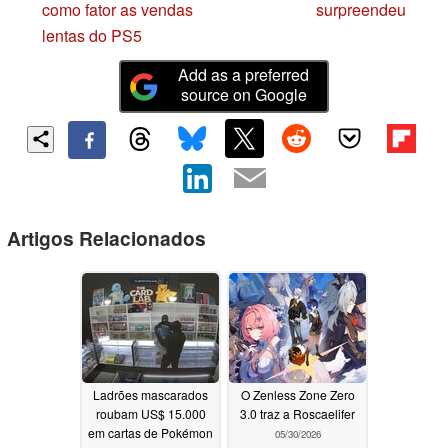
como fator as vendas
surpreendeu
lentas do PS5
Add as a preferred
source on Google
Artigos Relacionados
Ladrões mascarados
O Zenless Zone Zero
roubam US$ 15.000
3.0 traz a Roscaelifer
em cartas de Pokémon
05/30/2026