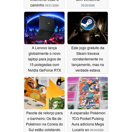
caminho
05/21/2026
05/20/2026
A Lenovo lança
Este jogo gratuito da
globalmente o novo
Steam travava
laptop para jogos de
constantemente no
15 polegadas com
lançamento, mas na
Nvidia GeForce RTX
verdade estava
5070 12 GB e tela
roubando usuários em
OLED de 1.100 nit
segundo plano
05/20/2026
05/20/2026
Pacote de reforço para
A expansão Pokémon
o banheiro: Os fãs de
TCG Pocket Pulsing
Pokémon na Coreia do
Aura adiciona Mega
Sul estão coletando
Lucario ex
05/04/2026