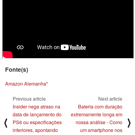
Fonte(s)
Amazon Alemanha
Previous article
Next article
Insider nega atraso na
Bateria com duração
data de lançamento do
extremamente longa em
⟨
⟩
PS6 ou especificações
nossa análise - Como
inferiores, apontando
um smartphone nos