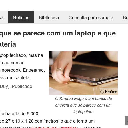
ca
Notícias
Biblioteca
Consulta para compra
Bu
 que se parece com um laptop e que
teria
aptop fechado, mas na
ra aumentar
m notebook. Entretanto,
as com cautela.
 Duy),
Publicado
ⓘ Krafted
O Krafted Edge é um banco de
energia que se parece com um
laptop fino.
de bateria de 5.000
 27 x 19 x 1,28 centímetros, o que o torna um