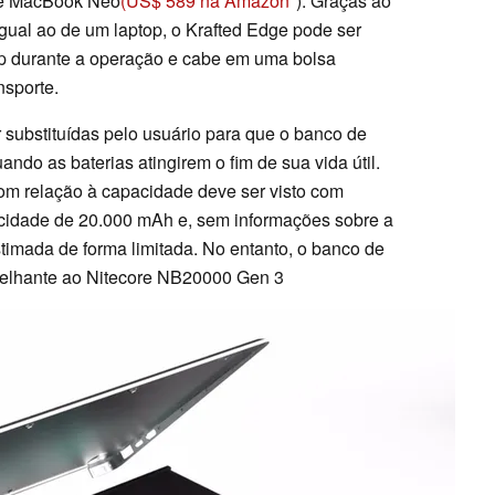
le MacBook Neo
(US$ 589 na Amazon
). Graças ao
gual ao de um laptop, o Krafted Edge pode ser
op durante a operação e cabe em uma bolsa
nsporte.
 substituídas pelo usuário para que o banco de
ndo as baterias atingirem o fim de sua vida útil.
com relação à capacidade deve ser visto com
cidade de 20.000 mAh e, sem informações sobre a
timada de forma limitada. No entanto, o banco de
melhante ao Nitecore NB20000 Gen 3