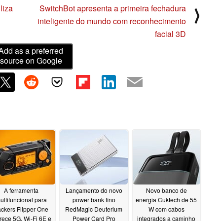
liza
SwitchBot apresenta a primeira fechadura
⟩
inteligente do mundo com reconhecimento
facial 3D
Add as a preferred
source on Google
A ferramenta
Lançamento do novo
Novo banco de
ultifuncional para
power bank fino
energia Cuktech de 55
ckers Flipper One
RedMagic Deuterium
W com cabos
rece 5G, Wi-Fi 6E e
Power Card Pro
integrados a caminho