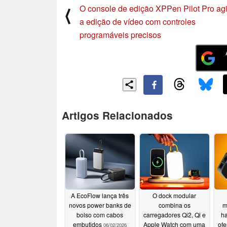
O console de edição XPPen Pilot Pro agi
⟨
a edição de vídeo com controles
programáveis precisos
Artigos Relacionados
A EcoFlow lança três
O dock modular
novos power banks de
combina os
m
bolso com cabos
carregadores Qi2, Qi e
ha
embutidos
Apple Watch com uma
ofe
06/02/2026