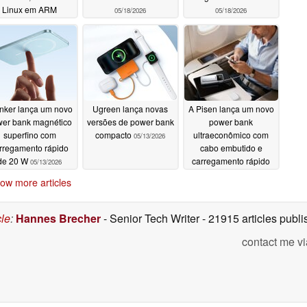
Linux em ARM
05/18/2026
05/18/2026
05/21/2026
nker lança um novo
Ugreen lança novas
A Pisen lança um novo
er bank magnético
versões de power bank
power bank
superfino com
compacto
ultraeconômico com
05/13/2026
rregamento rápido
cabo embutido e
de 20 W
carregamento rápido
05/13/2026
de 67 W
05/08/2026
ow more articles
cle
:
Hannes Brecher
- Senior Tech Writer
- 21915 articles pub
contact me vi