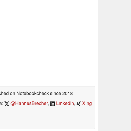
lished on Notebookcheck
since 2018
a:
@HannesBrecher
,
LinkedIn
,
Xing