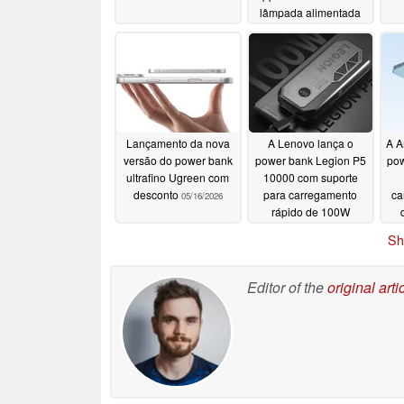
lâmpada alimentada
por bateria
05/28/2026
Lançamento da nova
A Lenovo lança o
A A
versão do power bank
power bank Legion P5
pow
ultrafino Ugreen com
10000 com suporte
desconto
para carregamento
ca
05/16/2026
rápido de 100W
05/13/2026
Sh
Editor of the
original arti