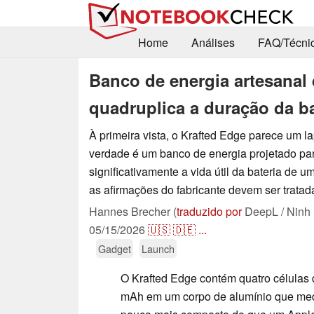
Home
Análises
FAQ/Técni
Banco de energia artesanal
quadruplica a duração da ba
À primeira vista, o Krafted Edge parece um l
verdade é um banco de energia projetado pa
significativamente a vida útil da bateria de u
as afirmações do fabricante devem ser tratad
Hannes Brecher (
traduzido por
DeepL / Ninh
05/15/2026
🇺🇸
🇩🇪
...
Gadget
Launch
O Krafted Edge contém quatro células 
mAh em um corpo de alumínio que mede