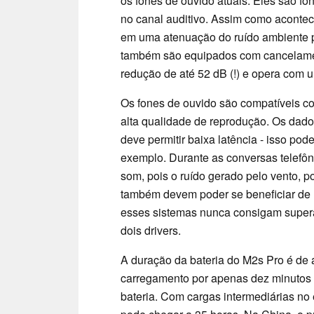
os fones de ouvido atuais. Eles são fo
no canal auditivo. Assim como aconte
em uma atenuação do ruído ambiente p
também são equipados com cancelament
redução de até 52 dB (!) e opera com u
Os fones de ouvido são compatíveis co
alta qualidade de reprodução. Os dado
deve permitir baixa latência - isso pod
exemplo. Durante as conversas telefôni
som, pois o ruído gerado pelo vento, po
também devem poder se beneficiar de
esses sistemas nunca consigam supera
dois drivers.
A duração da bateria do M2s Pro é de
carregamento por apenas dez minutos 
bateria. Com cargas intermediárias no 