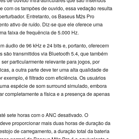
nes de ouvido intra-auriculares que são inseridos
ce com os tampões de ouvido, essa vedação resulta
erturbador. Entretanto, os Baseus M2s Pro
o ativo de ruído. Diz-se que ele oferece uma
ma faixa de frequência de 5.000 Hz.
m áudio de 96 kHz e 24 bits e, portanto, oferecem
s são transmitidos via Bluetooth 5.4, que também
e ser particularmente relevante para jogos, por
cas, a outra parte deve ter uma alta qualidade de
r exemplo, é filtrado com eficiência. Os usuários
 uma espécie de som surround simulado, embora
r completamente a física e a presença de apenas
 até sete horas com o ANC desativado. O
deve proporcionar mais duas horas de duração da
estojo de carregamento, a duração total da bateria