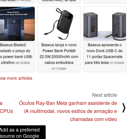
07/04/2024
melhor
06/10/2024
Baseus Blade2:
Baseus lança o novo
Baseus apresenta o
velado o preço do
Power Bank Portátil
novo Dock USB-C de
o power bank USB-
22.5W 20000mAh com
11 portas Spacemate
 ultrafino
cabos embutidos
para três telas
03/12/2024
01/10/2024
01/17/2024
ow more articles
Next article
da
Óculos Ray-Ban Meta ganham assistente de
⟩
e CPUs
IA multimodal, novos estilos de armação e
chamadas com vídeo
Add as a preferred
source on Google