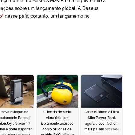
preço normal do Baseus M2s Pro é o equivalente a
rmações sobre um lançamento global. A Baseus
o
nesse país, portanto, um lançamento no
 nova estação de
O tecido de seda
Baseus Blade 2 Ultra
oplamento Baseus
vibratório tem
Slim Power Bank
ionJoy oferece 17
isolamento acústico
agora disponível em
tas e pode suportar
como os fones de
mais países
06/03/2024
rias telas
ouvido ANC, só que