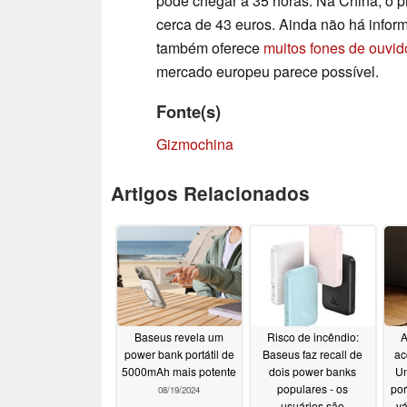
pode chegar a 35 horas. Na China, o 
cerca de 43 euros. Ainda não há info
também oferece
muitos fones de ouvid
mercado europeu parece possível.
Fonte(s)
Gizmochina
Artigos Relacionados
Baseus revela um
Risco de incêndio:
A
power bank portátil de
Baseus faz recall de
ac
5000mAh mais potente
dois power banks
Un
populares - os
por
08/19/2024
usuários são
vá