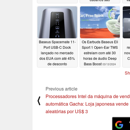
aconselhados a agir
imediatamente
07/13/2024
Baseus Spacemate 11-
Os Earbuds Baseus Eli
Port USB-C Dock
Sport 1 Open-Ear TWS
re
lançado no mercado
estreiam com até 30
nov
dos EUA com até 45%
horas de áudio Deep
C
de desconto
Bass Boost
03/13/2024
introdutório
04/15/2024
Sh
Previous article
Processadores Intel da máquina de ven
⟨
automática Gacha: Loja japonesa vend
aleatórias por US$ 3