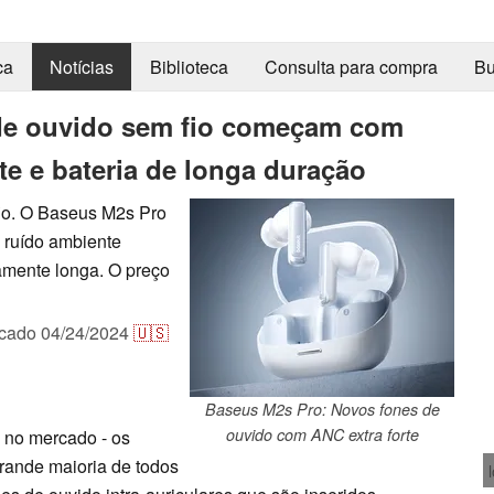
ca
Notícias
Biblioteca
Consulta para compra
Bu
de ouvido sem fio começam com
te e bateria de longa duração
io. O Baseus M2s Pro
o ruído ambiente
vamente longa. O preço
icado
04/24/2024
🇺🇸
Baseus M2s Pro: Novos fones de
ouvido com ANC extra forte
 no mercado - os
rande maioria de todos