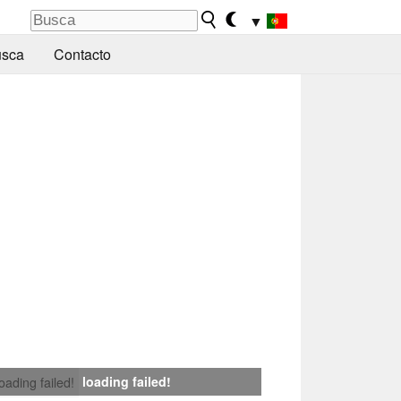
▼
sca
Contacto
loading failed!
loading failed!