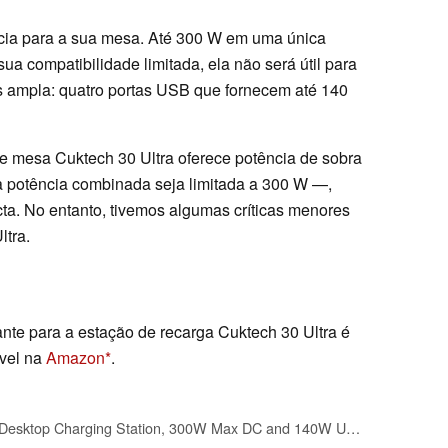
ncia para a sua mesa. Até 300 W em uma única
ua compatibilidade limitada, ela não será útil para
s ampla: quatro portas USB que fornecem até 140
e mesa Cuktech 30 Ultra oferece potência de sobra
a potência combinada seja limitada a 300 W —,
a. No entanto, tivemos algumas críticas menores
ltra.
ante para a estação de recarga Cuktech 30 Ultra é
ível na
Amazon
.
CUKTECH 30 Ultra Desktop Charging Station, 300W Max DC and 140W USB C Charger, 5-Port Fast GaN Charger, Compatible with iPhone, Galaxy, MacBook, Razer, Dell for Home Office, Gaming Desk Accessories