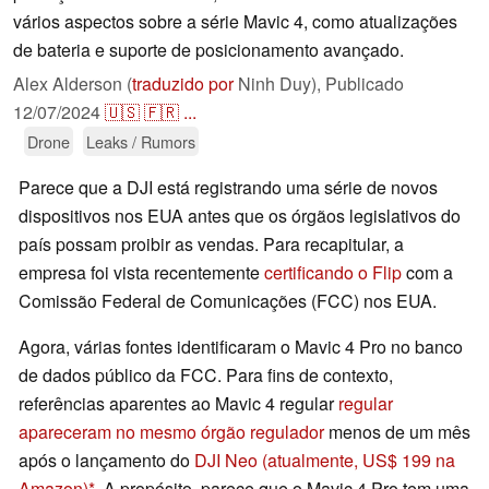
vários aspectos sobre a série Mavic 4, como atualizações
de bateria e suporte de posicionamento avançado.
Alex Alderson (
traduzido por
Ninh Duy),
Publicado
12/07/2024
🇺🇸
🇫🇷
...
Drone
Leaks / Rumors
Parece que a DJI está registrando uma série de novos
dispositivos nos EUA antes que os órgãos legislativos do
país possam proibir as vendas. Para recapitular, a
empresa foi vista recentemente
certificando o Flip
com a
Comissão Federal de Comunicações (FCC) nos EUA.
Agora, várias fontes identificaram o Mavic 4 Pro no banco
de dados público da FCC. Para fins de contexto,
referências aparentes ao Mavic 4 regular
regular
apareceram no mesmo órgão regulador
menos de um mês
após o lançamento do
DJI Neo
(atualmente, US$ 199 na
Amazon)
. A propósito, parece que o Mavic 4 Pro tem uma