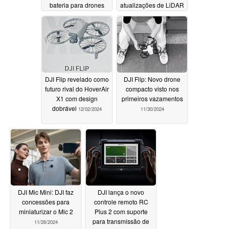
bateria para drones
atualizações de LiDAR
com capacidade
e motor
12/12/2024
abaixo de zero
12/18/2024
DJI Flip revelado como
DJI Flip: Novo drone
futuro rival do HoverAir
compacto visto nos
X1 com design
primeiros vazamentos
dobrável
12/02/2024
11/30/2024
DJI Mic Mini: DJI faz
DJI lança o novo
concessões para
controle remoto RC
miniaturizar o Mic 2
Plus 2 com suporte
para transmissão de
11/26/2024