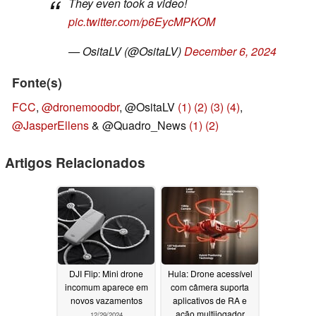
They even took a video!
pic.twitter.com/p6EycMPKOM
— OsitaLV (@OsitaLV)
December 6, 2024
Fonte(s)
FCC
,
@dronemoodbr
, @OsitaLV
(1)
(2)
(3)
(4)
,
@JasperEllens
& @Quadro_News
(1)
(2)
Artigos Relacionados
DJI Flip: Mini drone
Hula: Drone acessível
incomum aparece em
com câmera suporta
novos vazamentos
aplicativos de RA e
ação multijogador
12/29/2024