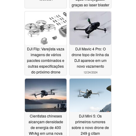
graças ao laser blaster
12/25/2024
DJI Flip: Varejista vaza
DJI Mavic 4 Pro: O
imagens de vários
drone topo de linha da
pacotes combinados e
DJI aparece em um
outras especificações
novo vazamento
do próximo drone
12/24/2024
dobrável
12/25/2024
Cientistas chineses
DJI Mini 5: Os
alcançam densidade
primeiros rumores
de energia de 400
sobre o novo drone de
Wh/kg em uma nova
249 g citam