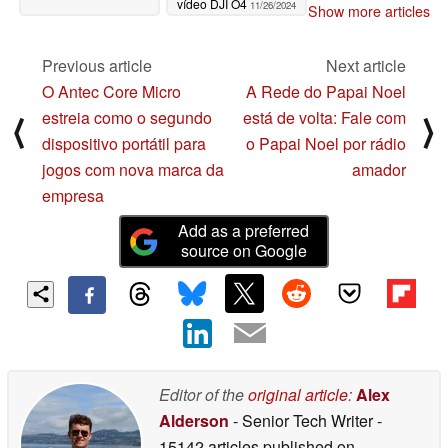
vídeo DJI O4
11/26/2024
Show more articles
Previous article
Next article
O Antec Core Micro
A Rede do Papai Noel
estreia como o segundo
está de volta: Fale com
⟨
⟩
dispositivo portátil para
o Papai Noel por rádio
jogos com nova marca da
amador
empresa
Add as a preferred
source on Google
Editor of the
original article
:
Alex
Alderson
- Senior Tech Writer
-
15142 articles published on