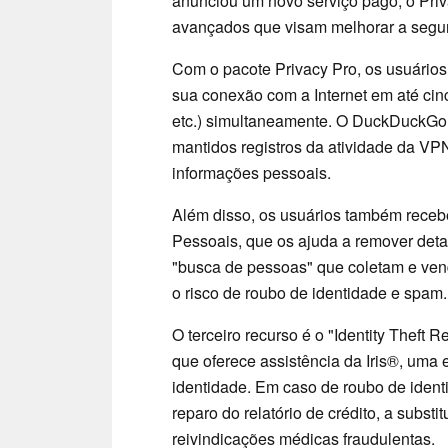
anunciou um novo serviço pago, o Priv
avançados que visam melhorar a segur
Com o pacote Privacy Pro, os usuários
sua conexão com a Internet em até cinc
etc.) simultaneamente. O DuckDuckGo 
mantidos registros da atividade da V
informações pessoais.
Além disso, os usuários também rece
Pessoais, que os ajuda a remover deta
"busca de pessoas" que coletam e ve
o risco de roubo de identidade e spam.
O terceiro recurso é o "Identity Theft 
que oferece assistência da Iris®, uma
identidade. Em caso de roubo de ident
reparo do relatório de crédito, a subst
reivindicações médicas fraudulentas.