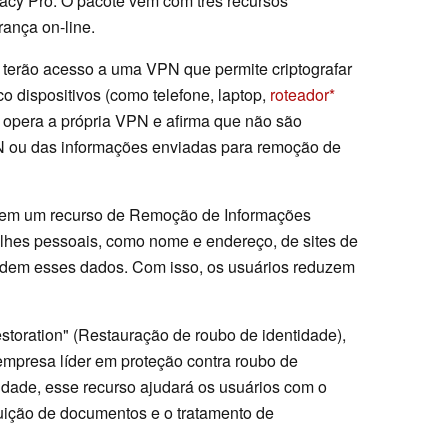
acy Pro. O pacote vem com três recursos
ança on-line.
 terão acesso a uma VPN que permite criptografar
o dispositivos (como telefone, laptop,
roteador
opera a própria VPN e afirma que não são
PN ou das informações enviadas para remoção de
bem um recurso de Remoção de Informações
lhes pessoais, como nome e endereço, de sites de
ndem esses dados. Com isso, os usuários reduzem
Restoration" (Restauração de roubo de identidade),
 empresa líder em proteção contra roubo de
idade, esse recurso ajudará os usuários com o
ituição de documentos e o tratamento de