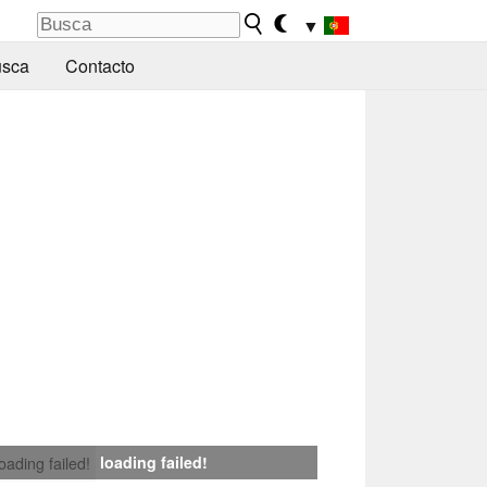
▼
sca
Contacto
loading failed!
loading failed!