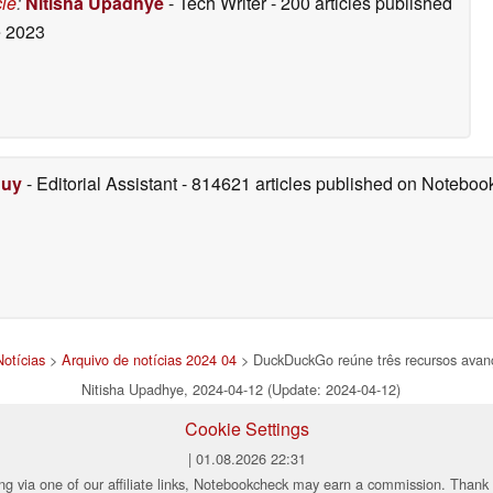
cle
:
Nitisha Upadhye
- Tech Writer
- 200 articles published
 2023
Duy
- Editorial Assistant
- 814621 articles published on Notebo
Notícias
>
Arquivo de notícias 2024 04
> DuckDuckGo reúne três recursos avan
Nitisha Upadhye, 2024-04-12 (Update: 2024-04-12)
Cookie Settings
| 01.08.2026 22:31
ng via one of our affiliate links, Notebookcheck may earn a commission. Thank 