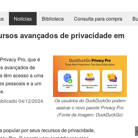
ca
Notícias
Biblioteca
Consulta para compra
Bu
ursos avançados de privacidade em
Privacy Pro, que é
sos avançados de
os têm acesso a uma
es pessoais e a um
e.
ublicado
04/12/2024
Os usuários do DuckDuckGo podem
assinar o novo pacote Privacy Pro
(Fonte da imagem: DuckDuckGo)
popular por seus recursos de privacidade,