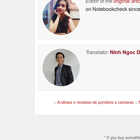
Editor of the
original arti
on Notebookcheck
since
Translator:
Ninh Ngoc 
>
Análises e revisões de portáteis e celulares
>
* If you buy somethi