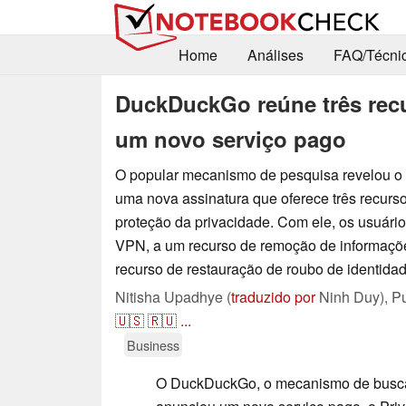
Home
Análises
FAQ/Técni
DuckDuckGo reúne três rec
um novo serviço pago
O popular mecanismo de pesquisa revelou o 
uma nova assinatura que oferece três recur
proteção da privacidade. Com ele, os usuári
VPN, a um recurso de remoção de informaçõ
recurso de restauração de roubo de identidad
Nitisha Upadhye (
traduzido por
Ninh Duy),
P
🇺🇸
🇷🇺
...
Business
O DuckDuckGo, o mecanismo de busca 