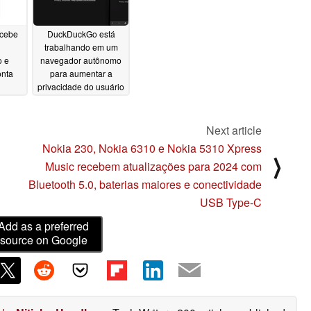
cebe
DuckDuckGo está
trabalhando em um
o e
navegador autônomo
onta
para aumentar a
privacidade do usuário
12/25/2021
Next article
Nokia 230, Nokia 6310 e Nokia 5310 Xpress
⟩
Music recebem atualizações para 2024 com
Bluetooth 5.0, baterias maiores e conectividade
USB Type-C
Add as a preferred
source on Google