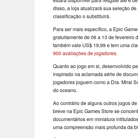
estará disponível para resgate até 6 de
disso, a loja atualizará sua seleção d
classificação o substituirá.
Para ser mais específico, a Epic Game
gratuitamente de 06 a 13 de fevereiro 
também vale US$ 19,99 e tem uma clas
900 avaliações de jogadores
.
Quanto ao jogo em si, desenvolvido p
inspirado na aclamada série de docu
jogadores joguem como a Dra. Mirai So
do oceano.
Ao contrário de alguns outros jogos de
breve na Epic Games Store se concent
documentários em miniatura intitulado
uma compreensão mais profunda da bi