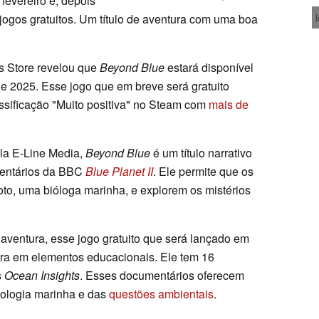
 fevereiro e, depois
e jogos gratuitos. Um título de aventura com uma boa
s Store revelou que
Beyond Blue
estará disponível
de 2025. Esse jogo que em breve será gratuito
sificação "Muito positiva" no Steam com
mais de
ela E-Line Media,
Beyond Blue
é um título narrativo
mentários da BBC
Blue Planet II
. Ele permite que os
to, uma bióloga marinha, e explorem os mistérios
 aventura, esse jogo gratuito que será lançado em
ra em elementos educacionais. Ele tem 16
s
Ocean Insights
. Esses documentários oferecem
ologia marinha e das
questões ambientais
.