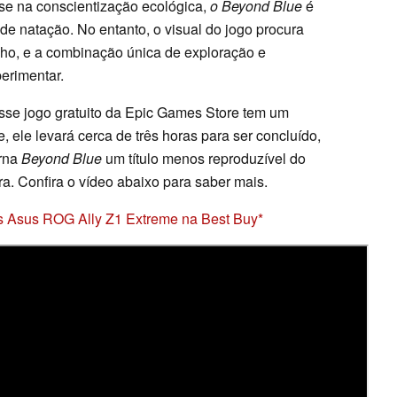
se na conscientização ecológica,
o Beyond Blue
é
e natação. No entanto, o visual do jogo procura
nho, e a combinação única de exploração e
erimentar.
sse jogo gratuito da Epic Games Store tem um
, ele levará cerca de três horas para ser concluído,
orna
Beyond Blue
um título menos reproduzível do
a. Confira o vídeo abaixo para saber mais.
ogos Asus ROG Ally Z1 Extreme na Best Buy