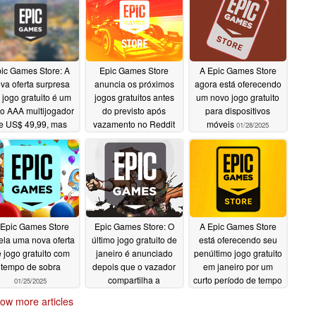
ic Games Store: A
Epic Games Store
A Epic Games Store
va oferta surpresa
anuncia os próximos
agora está oferecendo
 jogo gratuito é um
jogos gratuitos antes
um novo jogo gratuito
ulo AAA multijogador
do previsto após
para dispositivos
e US$ 49,99, mas
vazamento no Reddit
móveis
01/28/2025
penas por tempo
02/06/2025
limitado
02/06/2025
 Epic Games Store
Epic Games Store: O
A Epic Games Store
ela uma nova oferta
último jogo gratuito de
está oferecendo seu
 jogo gratuito com
janeiro é anunciado
penúltimo jogo gratuito
tempo de sobra
depois que o vazador
em janeiro por um
compartilha a
curto período de tempo
01/25/2025
revelação antes do
01/23/2025
ow more articles
previsto
01/23/2025