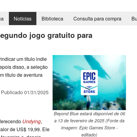
ca
Notícias
Biblioteca
Consulta para compra
Bu
segundo jogo gratuito para
dicar um título indie
epois disso, a seleção
um título de aventura
,
Publicado
01/31/2025
Beyond Blue estará disponível de 06
a 13 de fevereiro de 2025 (Fonte da
oferecendo
Undying
,
imagem: Epic Games Store -
valor de US$ 19,99. Ele
editado)