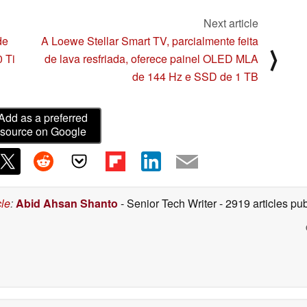
Next article
de
A Loewe Stellar Smart TV, parcialmente feita
⟩
 Ti
de lava resfriada, oferece painel OLED MLA
de 144 Hz e SSD de 1 TB
Add as a preferred
source on Google
cle
:
Abid Ahsan Shanto
- Senior Tech Writer
- 2919 articles p