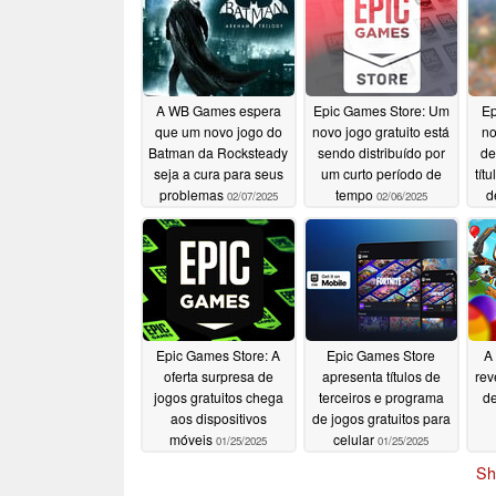
A WB Games espera
Epic Games Store: Um
Ep
que um novo jogo do
novo jogo gratuito está
no
Batman da Rocksteady
sendo distribuído por
de
seja a cura para seus
um curto período de
tít
problemas
tempo
d
02/07/2025
02/06/2025
a
Epic Games Store: A
Epic Games Store
A
oferta surpresa de
apresenta títulos de
rev
jogos gratuitos chega
terceiros e programa
de
aos dispositivos
de jogos gratuitos para
móveis
celular
01/25/2025
01/25/2025
Sh