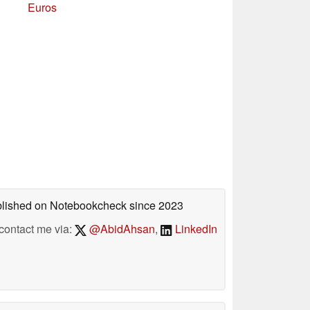
Euros
ublished on Notebookcheck
since 2023
contact me via:
@AbidAhsan
,
LinkedIn