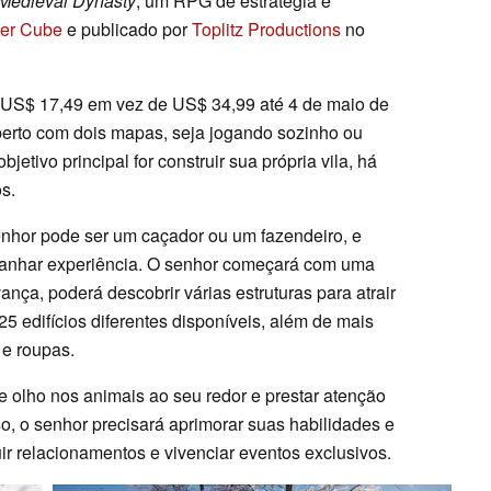
Medieval Dynasty
, um RPG de estratégia e
er Cube
e publicado por
Toplitz Productions
no
r US$ 17,49 em vez de US$ 34,99 até 4 de maio de
erto com dois mapas, seja jogando sozinho ou
etivo principal for construir sua própria vila, há
s.
senhor pode ser um caçador ou um fazendeiro, e
a ganhar experiência. O senhor começará com uma
ça, poderá descobrir várias estruturas para atrair
25 edifícios diferentes disponíveis, além de mais
 e roupas.
e olho nos animais ao seu redor e prestar atenção
o, o senhor precisará aprimorar suas habilidades e
ir relacionamentos e vivenciar eventos exclusivos.