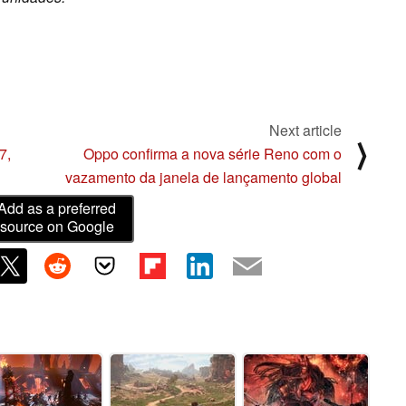
Next article
⟩
7,
Oppo confirma a nova série Reno com o
vazamento da janela de lançamento global
Add as a preferred
source on Google