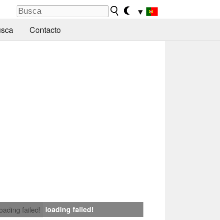
▼
sca
Contacto
loading failed!
loading failed!