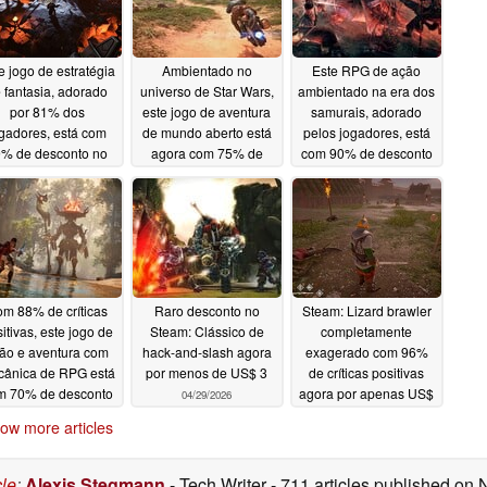
e jogo de estratégia
Ambientado no
Este RPG de ação
 fantasia, adorado
universo de Star Wars,
ambientado na era dos
por 81% dos
este jogo de aventura
samurais, adorado
gadores, está com
de mundo aberto está
pelos jogadores, está
% de desconto no
agora com 75% de
com 90% de desconto
Steam
desconto no Steam
no Steam
05/06/2026
05/04/2026
05/05/2026
m 88% de críticas
Raro desconto no
Steam: Lizard brawler
itivas, este jogo de
Steam: Clássico de
completamente
ão e aventura com
hack-and-slash agora
exagerado com 96%
ânica de RPG está
por menos de US$ 3
de críticas positivas
m 70% de desconto
agora por apenas US$
04/29/2026
o Steam
0,79
04/30/2026
04/29/2026
ow more articles
cle
:
Alexis Stegmann
- Tech Writer
- 711 articles published on