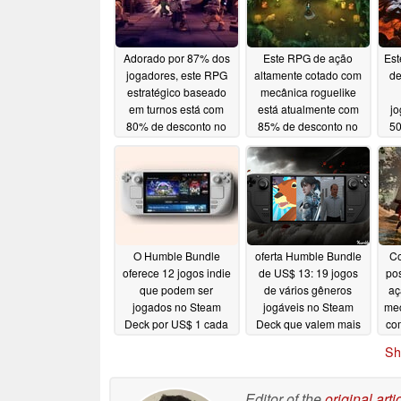
Adorado por 87% dos
Este RPG de ação
Est
jogadores, este RPG
altamente cotado com
de
estratégico baseado
mecânica roguelike
em turnos está com
está atualmente com
jo
80% de desconto no
85% de desconto no
50
Steam
Steam
05/08/2026
05/07/2026
O Humble Bundle
oferta Humble Bundle
Co
oferece 12 jogos indie
de US$ 13: 19 jogos
pos
que podem ser
de vários gêneros
aç
jogados no Steam
jogáveis no Steam
mec
Deck por US$ 1 cada
Deck que valem mais
co
de US$ 270 no varejo
n
05/03/2026
Sh
04/30/2026
Editor of the
original arti