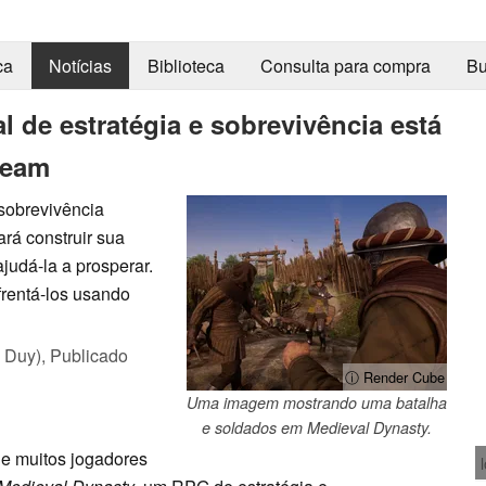
ca
Notícias
Biblioteca
Consulta para compra
Bu
 de estratégia e sobrevivência está
team
sobrevivência
rá construir sua
ajudá-la a prosperar.
frentá-los usando
 Duy),
Publicado
ⓘ Render Cube
Uma imagem mostrando uma batalha
e soldados em Medieval Dynasty.
ue muitos jogadores