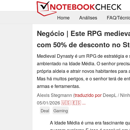
Home
Análises
FAQ/Técni
Negócio | Este RPG medieval
com 50% de desconto no S
Medieval Dynasty é um RPG de estratégia e 
ambientado na Idade Média. O senhor precisa
própria aldeia e atrair novos habitantes para 
Mas há muitos perigos, e o senhor terá de en
armas e ferramentas.
Alexis Stegmann (
traduzido por
DeepL / Ninh
05/01/2026
🇺🇸
🇪🇸
...
Deal
Gaming
A Idade Média é uma era fascinante q