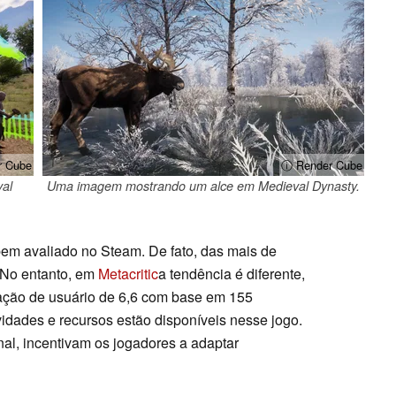
r Cube
ⓘ Render Cube
al
Uma imagem mostrando um alce em Medieval Dynasty.
em avaliado no Steam. De fato, das mais de
 No entanto, em
Metacritic
a tendência é diferente,
ção de usuário de 6,6 com base em 155
vidades e recursos estão disponíveis nesse jogo.
nal, incentivam os jogadores a adaptar