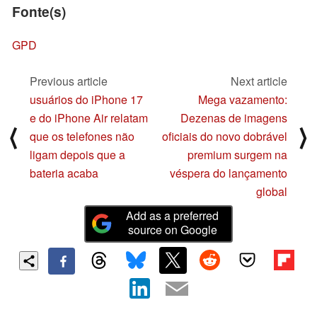
Fonte(s)
GPD
Previous article
Next article
usuários do iPhone 17
Mega vazamento:
e do iPhone Air relatam
Dezenas de imagens
⟨
⟩
que os telefones não
oficiais do novo dobrável
ligam depois que a
premium surgem na
bateria acaba
véspera do lançamento
global
Add as a preferred
source on Google