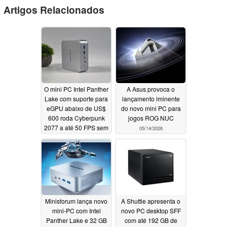
Artigos Relacionados
O mini PC Intel Panther
A Asus provoca o
Lake com suporte para
lançamento iminente
eGPU abaixo de US$
do novo mini PC para
600 roda Cyberpunk
jogos ROG NUC
2077 a até 50 FPS sem
05/14/2026
geração de quadros
05/20/2026
Minisforum lança novo
A Shuttle apresenta o
mini-PC com Intel
novo PC desktop SFF
Panther Lake e 32 GB
com até 192 GB de