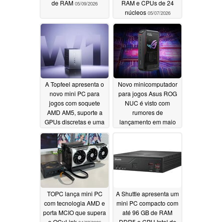
de RAM
RAM e CPUs de 24
05/09/2026
núcleos
05/07/2026
A Topfeel apresenta o
Novo minicomputador
novo mini PC para
para jogos Asus ROG
jogos com soquete
NUC é visto com
AMD AM5, suporte a
rumores de
GPUs discretas e uma
lançamento em maio
infinidade de portas
05/02/2026
05/03/2026
TOPC lança mini PC
A Shuttle apresenta um
com tecnologia AMD e
mini PC compacto com
porta MCIO que supera
até 96 GB de RAM
o OCuLink
DDR5 e CPU Intel de