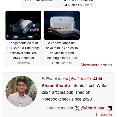
04/27/2026
24 núcleos
04/23/2026
Lançamento do mini
A Lenovo lança um
PC GMK G11 de preço
novo mini PC no estilo
acessível com CPU
do Mac mini com
AMD incomum
tecnologia Intel Lunar
Lake
04/22/2026
04/22/2026
Show more articles
Editor of the
original article
:
Abid
Ahsan Shanto
- Senior Tech Writer
-
2921 articles published on
Notebookcheck
since 2023
contact me via:
@AbidAhsan
,
LinkedIn