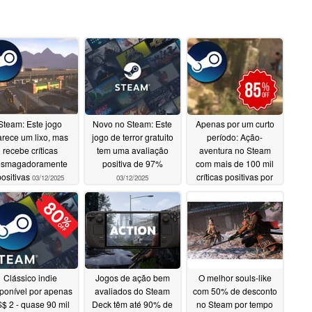
Steam: Este jogo
Novo no Steam: Este
Apenas por um curto
rece um lixo, mas
jogo de terror gratuito
período: Ação-
recebe críticas
tem uma avaliação
aventura no Steam
esmagadoramente
positiva de 97%
com mais de 100 mil
positivas
críticas positivas por
03/12/2025
03/12/2025
US$ 4,50
03/12/2025
Clássico indie
Jogos de ação bem
O melhor souls-like
ponível por apenas
avaliados do Steam
com 50% de desconto
$ 2 - quase 90 mil
Deck têm até 90% de
no Steam por tempo