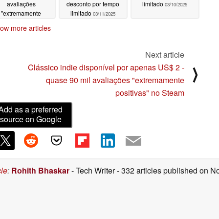
avaliações
desconto por tempo
limitado
03/10/2025
"extremamente
limitado
03/11/2025
ositivas" no Steam
ow more articles
03/11/2025
Next article
Clássico indie disponível por apenas US$ 2 -
⟩
quase 90 mil avaliações "extremamente
positivas" no Steam
Add as a preferred
source on Google
cle
:
Rohith Bhaskar
- Tech Writer
- 332 articles published on 