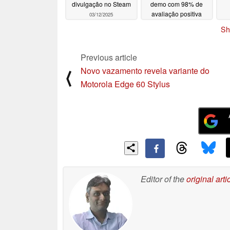
divulgação no Steam
demo com 98% de
avaliação positiva
03/12/2025
p
03/11/2025
Sh
Previous article
Novo vazamento revela variante do
⟨
Motorola Edge 60 Stylus
Editor of the
original arti