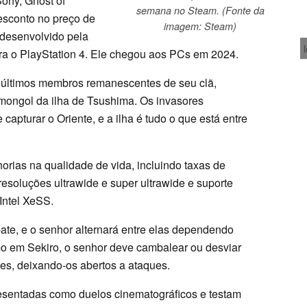
ony, Ghost of
semana no Steam. (Fonte da
esconto no preço de
imagem: Steam)
, desenvolvido pela
ra o PlayStation 4. Ele chegou aos PCs em 2024.
 últimos membros remanescentes de seu clã,
mongol da ilha de Tsushima. Os invasores
capturar o Oriente, e a ilha é tudo o que está entre
rias na qualidade de vida, incluindo taxas de
esoluções ultrawide e super ultrawide e suporte
Intel XeSS.
ate, e o senhor alternará entre elas dependendo
mo em Sekiro, o senhor deve cambalear ou desviar
les, deixando-os abertos a ataques.
resentadas como duelos cinematográficos e testam