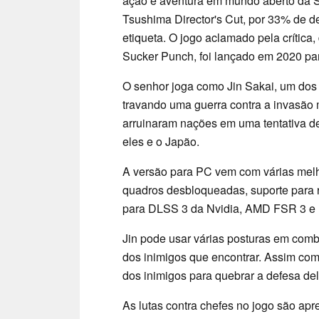
ação e aventura em mundo aberto da S
Tsushima Director's Cut, por 33% de d
etiqueta. O jogo aclamado pela crítica
Sucker Punch, foi lançado em 2020 pa
O senhor joga como Jin Sakai, um dos
travando uma guerra contra a invasão 
arruinaram nações em uma tentativa de 
eles e o Japão.
A versão para PC vem com várias melho
quadros desbloqueadas, suporte para r
para DLSS 3 da Nvidia, AMD FSR 3 e 
Jin pode usar várias posturas em comb
dos inimigos que encontrar. Assim co
dos inimigos para quebrar a defesa de
As lutas contra chefes no jogo são ap