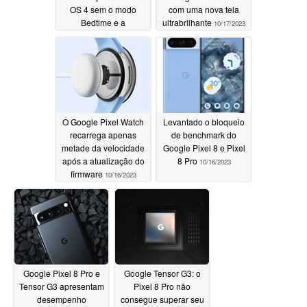
OS 4 sem o modo
com uma nova tela
Bedtime e a
ultrabrilhante
10/17/2023
sincronização de
smartphone DND
10/19/2023
O Google Pixel Watch
Levantado o bloqueio
recarrega apenas
de benchmark do
metade da velocidade
Google Pixel 8 e Pixel
após a atualização do
8 Pro
10/16/2023
firmware
10/16/2023
Google Pixel 8 Pro e
Google Tensor G3: o
Tensor G3 apresentam
Pixel 8 Pro não
desempenho
consegue superar seu