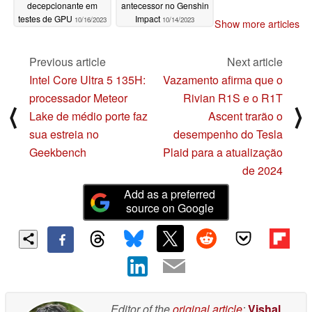
decepcionante em
antecessor no Genshin
testes de GPU
Impact
10/16/2023
10/14/2023
Show more articles
Previous article
Next article
Intel Core Ultra 5 135H:
Vazamento afirma que o
processador Meteor
Rivian R1S e o R1T
⟨
⟩
Lake de médio porte faz
Ascent trarão o
sua estreia no
desempenho do Tesla
Geekbench
Plaid para a atualização
de 2024
Add as a preferred
source on Google
Editor of the
original article
:
Vishal