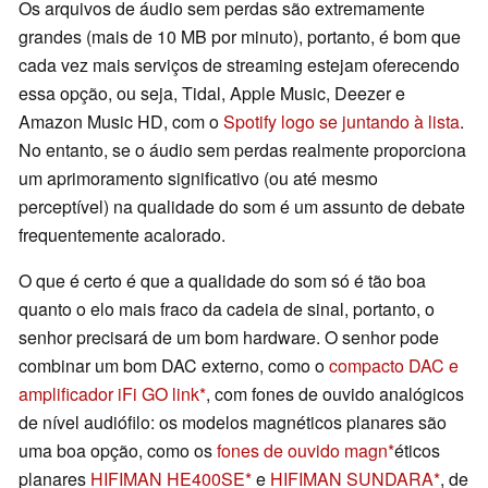
Os arquivos de áudio sem perdas são extremamente
grandes (mais de 10 MB por minuto), portanto, é bom que
cada vez mais serviços de streaming estejam oferecendo
essa opção, ou seja, Tidal, Apple Music, Deezer e
Amazon Music HD, com o
Spotify logo se juntando à lista
.
No entanto, se o áudio sem perdas realmente proporciona
um aprimoramento significativo (ou até mesmo
perceptível) na qualidade do som é um assunto de debate
frequentemente acalorado.
O que é certo é que a qualidade do som só é tão boa
quanto o elo mais fraco da cadeia de sinal, portanto, o
senhor precisará de um bom hardware. O senhor pode
combinar um bom DAC externo, como o
compacto DAC e
amplificador iFi GO link
, com fones de ouvido analógicos
de nível audiófilo: os modelos magnéticos planares são
uma boa opção, como os
fones de ouvido magn
éticos
planares
HIFIMAN HE400SE
e
HIFIMAN SUNDARA
, de