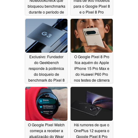
Notebookcheck que
mais de 900 modelos
bloqueou benchmarks
para o Google Pixel 8
durante o período de
e o Pixel 8 Pro
embargo da análise do
10/22/2023
Pixel 8 e do Pixel 8 Pro
10/23/2023
Exclusivo: Fundador
O Google Pixel 8 Pro
do Geekbench
fica aquém do Apple
responde à polêmica
iPhone 15 Pro Max e
do bloqueio de
do Huawei P60 Pro
benchmark do Pixel 8
nos testes de câmera
do DxOMark
10/22/2023
10/21/2023
O Google Pixel Watch
Há rumores de que o
começa a receber a
OnePlus 12 supera o
atualização do Wear
Google Pixel 8 Pro