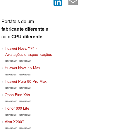
Portáteis de um
fabricante diferente
e
com
CPU diferente
Huawei Nova Y74 -
Avaliações e Especificações
unknown, unknown
Huawei Nova 15 Max
unknown, unknown
Huawei Pura 90 Pro Max
unknown, unknown
Oppo Find X9s
unknown, unknown
Honor 600 Lite
unknown, unknown
Vivo X200T
unknown, unknown