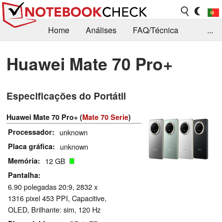
Home
Análises
FAQ/Técnica
...
Notícias
Biblioteca
Consulta para compra
Huawei Mate 70 Pro+
Busca
Contacto
Especificações do Portátil
Huawei Mate 70 Pro+ (
Mate 70 Serie
)
Processador
unknown
Placa gráfica
unknown
Memória
12 GB
Pantalha
6.90 polegadas 20:9, 2832 x
1316 pixel 453 PPI, Capacitive,
OLED, Brilhante: sim, 120 Hz