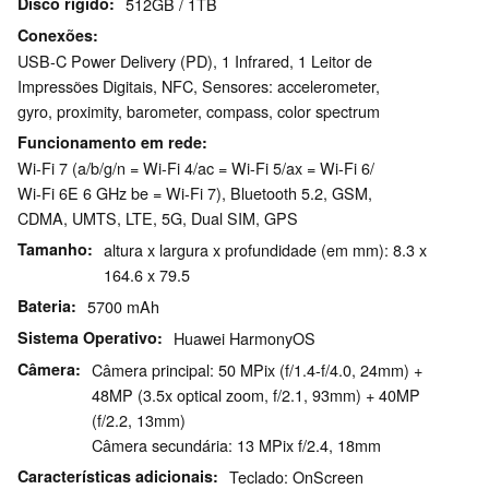
Disco rígido
512GB / 1TB
Conexões
USB-C Power Delivery (PD), 1 Infrared, 1 Leitor de
Impressões Digitais, NFC, Sensores: accelerometer,
gyro, proximity, barometer, compass, color spectrum
Funcionamento em rede
Wi-Fi 7 (a/b/g/n = Wi-Fi 4/ac = Wi-Fi 5/ax = Wi-Fi 6/
Wi-Fi 6E 6 GHz be = Wi-Fi 7), Bluetooth 5.2, GSM,
CDMA, UMTS, LTE, 5G, Dual SIM, GPS
Tamanho
altura x largura x profundidade (em mm): 8.3 x
164.6 x 79.5
Bateria
5700 mAh
Sistema Operativo
Huawei HarmonyOS
Câmera
Câmera principal: 50 MPix (f/1.4-f/4.0, 24mm) +
48MP (3.5x optical zoom, f/2.1, 93mm) + 40MP
(f/2.2, 13mm)
Câmera secundária: 13 MPix f/2.4, 18mm
Características adicionais
Teclado: OnScreen