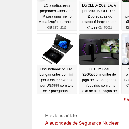
LG atualiza seus
LG OLED42C24LA: A
projetores CineBeam
primeira TV OLED de
4K para uma melhor
42 polegadas do
pr
visualização durante o
mundo é lançada por
ú
dia
£1.399
b
03/01/2022
02/17/2022
At
um
One-netbook A1 Pro:
LG UltraGear
Lançamentos de mini-
32GQ950: monitor de
p
portáteis renovados
jogo de 32 polegadas
TVs
por US$999 com tela
introduzido com uma
C
de 7 polegadas e
taxa de atualização de
processadores Intel
160 Hz, HDMI 2.1,
Sh
Tiger Lake
VRR e 1 ms de tempo
01/21/2022
de resposta
01/11/2022
Previous article
A autoridade de Segurança Nuclear