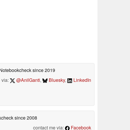
n Notebookcheck
since 2019
 via:
@AnilGanti
,
Bluesky
,
LinkedIn
okcheck
since 2008
contact me via:
Facebook