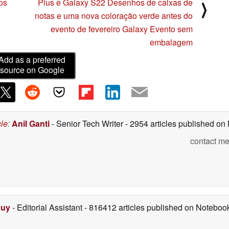
os
Plus e Galaxy S22 Desenhos de caixas de
⟩
notas e uma nova coloração verde antes do
evento de fevereiro Galaxy Evento sem
embalagem
Add as a preferred
source on Google
cle
:
Anil Ganti
- Senior Tech Writer
- 2954 articles published o
contact me
Duy
- Editorial Assistant
- 816412 articles published on Notebo