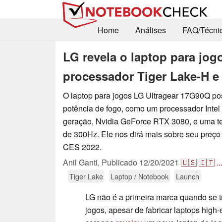
Home
Análises
FAQ/Técni
LG revela o laptop para jo
processador Tiger Lake-H e
O laptop para jogos LG Ultragear 17G90Q po
potência de fogo, como um processador Intel
geração, Nvidia GeForce RTX 3080, e uma te
de 300Hz. Ele nos dirá mais sobre seu preço 
CES 2022.
Anil Ganti,
Publicado
12/20/2021
🇺🇸
🇮🇹
..
Tiger Lake
Laptop / Notebook
Launch
LG não é a primeira marca quando se t
jogos, apesar de fabricar laptops high