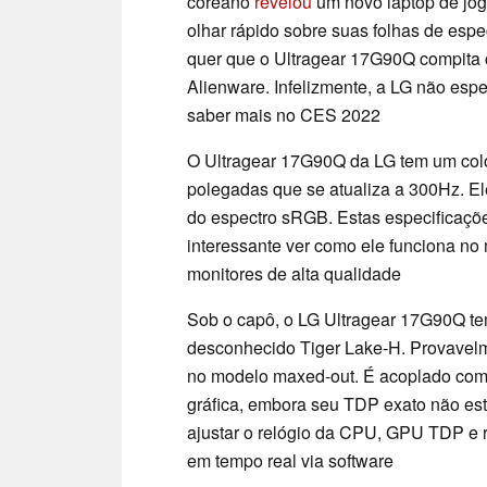
coreano
revelou
um novo laptop de jo
olhar rápido sobre suas folhas de esp
quer que o Ultragear 17G90Q compita
Alienware. Infelizmente, a LG não esp
saber mais no CES 2022
O Ultragear 17G90Q da LG tem um colo
polegadas que se atualiza a 300Hz. E
do espectro sRGB. Estas especificaçõe
interessante ver como ele funciona no
monitores de alta qualidade
Sob o capô, o LG Ultragear 17G90Q te
desconhecido Tiger Lake-H. Provavel
no modelo maxed-out. É acoplado co
gráfica, embora seu TDP exato não est
ajustar o relógio da CPU, GPU TDP e 
em tempo real via software