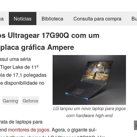
ca
Notícias
Biblioteca
Consulta para compra
Bu
gos Ultragear 17G90Q com um
 placa gráfica Ampere
ssui uma séria
 Tiger Lake de 11ª
la de 17,1 polegadas
e disponibilidade no
.
Gaming
Geforce
LG lançou um novo laptop para jogos
com hardware high-end
rata de laptops para
-end
monitores de jogos
. Agora, o gigante sul-