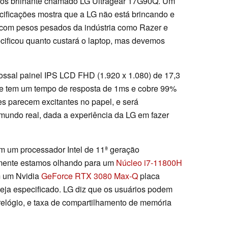
gos brilhante chamado LG Ultragear 17G90Q. Um
ecificações mostra que a LG não está brincando e
 com pesos pesados da indústria como Razer e
ecificou quanto custará o laptop, mas devemos
ssal painel IPS LCD FHD (1.920 x 1.080) de 17,3
le tem um tempo de resposta de 1ms e cobre 99%
s parecem excitantes no papel, e será
 mundo real, dada a experiência da LG em fazer
m um processador Intel de 11ª geração
mente estamos olhando para um
Núcleo i7-11800H
m um Nvidia
GeForce RTX 3080 Max-Q
placa
eja especificado. LG diz que os usuários podem
relógio, e taxa de compartilhamento de memória