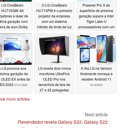
LG CineBeam
O LG CineBeam
Possível Pro X de
HU715QW: 4K
HU710PW é o primeiro
superfície de próxima
ojetores a laser de
projetor da empresa
geração supera a Intel
ltima geração com
com um sistema
Tiger Lake-U
arra de som Dolby
híbrido de fonte de luz
processadores com um
mos incluída como
SoC Snapdragon 8cx
02/17/2022
 presente
Gen 3
02/17/2022
02/10/2022
A LG provoca sua
LG revela dois novos
A Ala LG na Verizon
róxima geração de
monitores UltraFine
finalmente começa a
 OLED EX antes do
OLED Pro nos
receber Android 11
ES 2022
tamanhos de tela de
01/01/2022
12/19/2021
27 e 32 polegadas
12/19/2021
ow more articles
Next article
Revendedor revela Galaxy S22, Galaxy S22