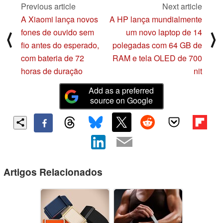
Previous article
Next article
A Xiaomi lança novos
A HP lança mundialmente
fones de ouvido sem
um novo laptop de 14
⟨
⟩
fio antes do esperado,
polegadas com 64 GB de
com bateria de 72
RAM e tela OLED de 700
horas de duração
nit
Add as a preferred
source on Google
Artigos Relacionados