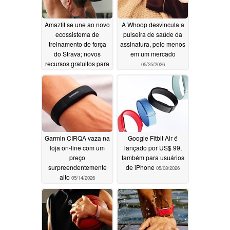
Amazfit se une ao novo
A Whoop desvincula a
ecossistema de
pulseira de saúde da
treinamento de força
assinatura, pelo menos
do Strava; novos
em um mercado
recursos gratuitos para
05/25/2026
todos
05/26/2026
Garmin CIRQA vaza na
Google Fitbit Air é
loja on-line com um
lançado por US$ 99,
preço
também para usuários
surpreendentemente
de iPhone
05/08/2026
alto
05/14/2026