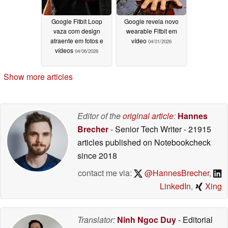
Google Fitbit Loop
Google revela novo
vaza com design
wearable Fitbit em
atraente em fotos e
vídeo
04/01/2026
vídeos
04/06/2026
Show more articles
Editor of the
original article
:
Hannes
Brecher
- Senior Tech Writer
- 21915
articles published on Notebookcheck
since 2018
contact me via:
@HannesBrecher
,
LinkedIn
,
Xing
Translator:
Ninh Ngoc Duy
- Editorial