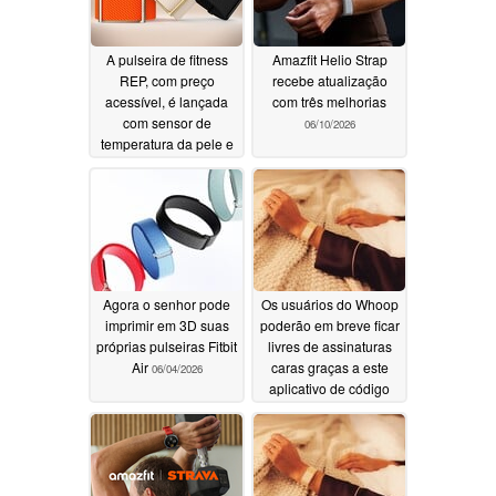
A pulseira de fitness
Amazfit Helio Strap
REP, com preço
recebe atualização
acessível, é lançada
com três melhorias
com sensor de
06/10/2026
temperatura da pele e
autonomia de 10 dias
07/08/2026
Agora o senhor pode
Os usuários do Whoop
imprimir em 3D suas
poderão em breve ficar
próprias pulseiras Fitbit
livres de assinaturas
Air
caras graças a este
06/04/2026
aplicativo de código
aberto
06/03/2026