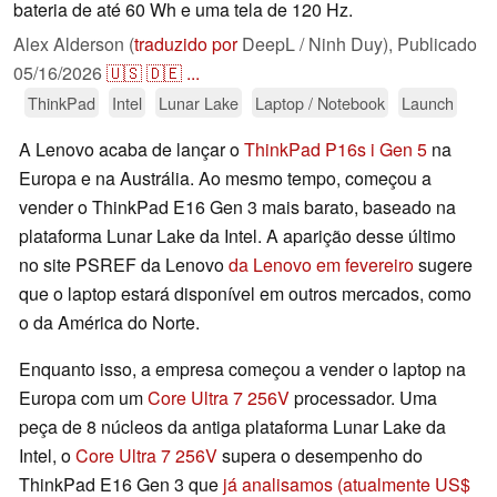
bateria de até 60 Wh e uma tela de 120 Hz.
Alex Alderson (
traduzido por
DeepL / Ninh Duy),
Publicado
05/16/2026
🇺🇸
🇩🇪
...
ThinkPad
Intel
Lunar Lake
Laptop / Notebook
Launch
A Lenovo acaba de lançar o
ThinkPad P16s i Gen 5
na
Europa e na Austrália. Ao mesmo tempo, começou a
vender o ThinkPad E16 Gen 3 mais barato, baseado na
plataforma Lunar Lake da Intel. A aparição desse último
no site PSREF da Lenovo
da Lenovo em fevereiro
sugere
que o laptop estará disponível em outros mercados, como
o da América do Norte.
Enquanto isso, a empresa começou a vender o laptop na
Europa com um
Core Ultra 7 256V
processador. Uma
peça de 8 núcleos da antiga plataforma Lunar Lake da
Intel, o
Core Ultra 7 256V
supera o desempenho do
ThinkPad E16 Gen 3 que
já analisamos
(atualmente US$