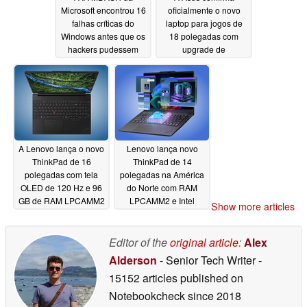
Microsoft encontrou 16
oficialmente o novo
falhas críticas do
laptop para jogos de
Windows antes que os
18 polegadas com
hackers pudessem
upgrade de
explorá-las
desempenho de 320W
05/16/2026
e tela Mini LED 4K
05/16/2026
A Lenovo lança o novo
Lenovo lança novo
ThinkPad de 16
ThinkPad de 14
polegadas com tela
polegadas na América
OLED de 120 Hz e 96
do Norte com RAM
GB de RAM LPCAMM2
LPCAMM2 e Intel
Show more articles
Panther Lake
05/16/2026
05/15/2026
Editor of the
original article
:
Alex
Alderson
- Senior Tech Writer
-
15152 articles published on
Notebookcheck
since 2018