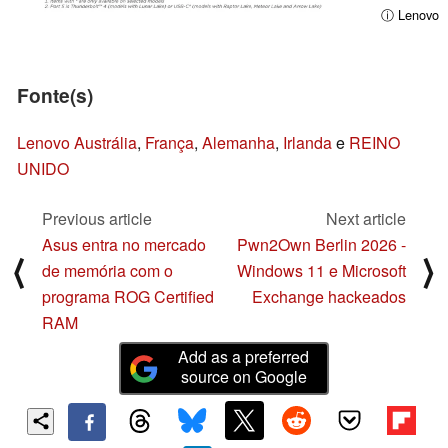
ⓘ Lenovo
Fonte(s)
Lenovo Austrália
,
França
,
Alemanha
,
Irlanda
e
REINO
UNIDO
Previous article
Next article
Asus entra no mercado
Pwn2Own Berlin 2026 -
⟨
⟩
de memória com o
Windows 11 e Microsoft
programa ROG Certified
Exchange hackeados
RAM
Add as a preferred
source on Google