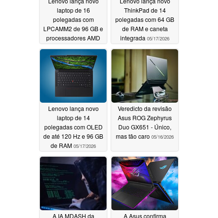
Lenovo lança novo
Lenovo lança novo
laptop de 16
ThinkPad de 14
polegadas com
polegadas com 64 GB
LPCAMM2 de 96 GB e
de RAM e caneta
processadores AMD
integrada
05/17/2026
mais cedo do que o
esperado
05/18/2026
Lenovo lança novo
Veredicto da revisão
laptop de 14
Asus ROG Zephyrus
polegadas com OLED
Duo GX651 - Único,
de até 120 Hz e 96 GB
mas tão caro
05/16/2026
de RAM
05/17/2026
A IA MDASH da
A Asus confirma