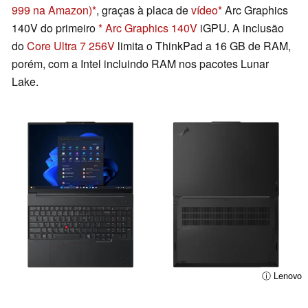
999 na Amazon)
, graças à placa de
vídeo
Arc Graphics
140V do primeiro
Arc Graphics 140V
iGPU. A inclusão
do
Core Ultra 7 256V
limita o ThinkPad a 16 GB de RAM,
porém, com a Intel incluindo RAM nos pacotes Lunar
Lake.
ⓘ Lenovo