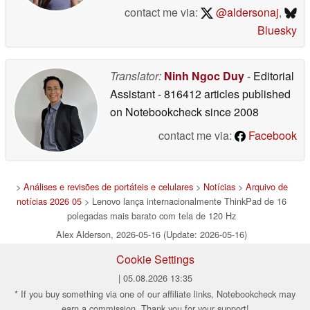
contact me via:
@aldersonaj
,
Bluesky
Translator:
Ninh Ngoc Duy
- Editorial
Assistant
- 816412 articles published
on Notebookcheck
since 2008
contact me via:
Facebook
>
Análises e revisões de portáteis e celulares
>
Notícias
>
Arquivo de
notícias 2026 05
> Lenovo lança internacionalmente ThinkPad de 16
polegadas mais barato com tela de 120 Hz
Alex Alderson, 2026-05-16 (Update: 2026-05-16)
Cookie Settings
| 05.08.2026 13:35
* If you buy something via one of our affiliate links, Notebookcheck may
earn a commission. Thank you for your support!