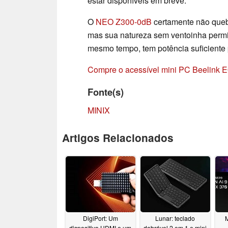
estar disponíveis em breve.
O
NEO Z300-0dB
certamente não que
mas sua natureza sem ventoinha permit
mesmo tempo, tem potência suficiente p
Compre o acessível mini PC Beelink 
Fonte(s)
MINIX
Artigos Relacionados
DigiPort: Um
Lunar: teclado
dispositivo HDMI e um
dobrável 2 em 1 e mini