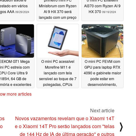
testado em vários
Minisforum com Ryzen
AI370 com Ryzen AI 9
ogos AAA
AI 9 HX 370 será
HX 370
09/29/2024
09/19/2024
lançado com um preço
caro
09/28/2024
EEKOM GT1 Mega
O mini PC acessível
O mini PC FEVM com
ni PC estreia com
Morefine M11 é
GPU para laptop RTX
CPU Core Ultra 9
lançado com tela
4090 e gabinete maior
185H, 64 GB de
sensível ao toque de 7
pode estar em
mória e excelentes
polegadas, CPUs
desenvolvimento,
opções de
Alder Lake-N e 16 GB
afirma o fornecedor
ow more articles
conectividade,
de memória
09/12/2024
09/11/2024
luindo ethernet 2.5G
dupla
09/13/2024
Next article
aos
Novos vazamentos revelam que o Xiaomi 14T
⟩
ro
e o Xiaomi 14T Pro serão lançados com "telas
de 144 Hz de IA de última geração" e outros