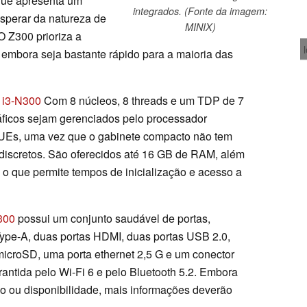
que apresenta um
integrados. (Fonte da imagem:
sperar da natureza de
MINIX)
O Z300 prioriza a
embora seja bastante rápido para a maioria das
e i3-N300
Com 8 núcleos, 8 threads e um TDP de 7
áficos sejam gerenciados pelo processador
UEs, uma vez que o gabinete compacto não tem
 discretos. São oferecidos até 16 GB de RAM, além
o que permite tempos de inicialização e acesso a
300
possui um conjunto saudável de portas,
Type-A, duas portas HDMI, duas portas USB 2.0,
 microSD, uma porta ethernet 2,5 G e um conector
rantida pelo Wi-Fi 6 e pelo Bluetooth 5.2. Embora
o ou disponibilidade, mais informações deverão