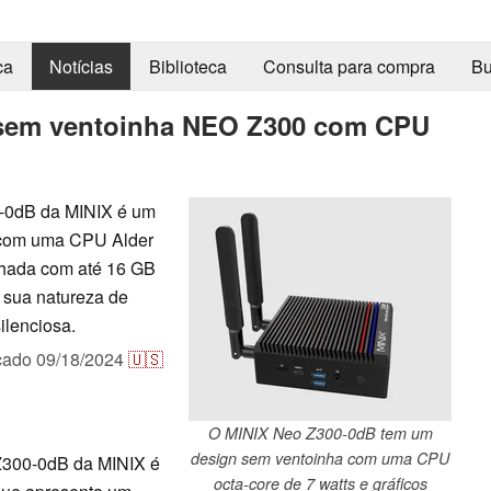
ca
Notícias
Biblioteca
Consulta para compra
Bu
 sem ventoinha NEO Z300 com CPU
-0dB da MINIX é um
 com uma CPU Alder
lhada com até 16 GB
 sua natureza de
ilenciosa.
cado
09/18/2024
🇺🇸
O MINIX Neo Z300-0dB tem um
design sem ventoinha com uma CPU
300-0dB da MINIX é
octa-core de 7 watts e gráficos