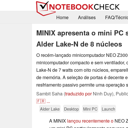
Home
Análises
FAQ/Técni
MINIX apresenta o mini PC
Alder Lake-N de 8 núcleos
O recém-lançado minicomputador NEO Z300
minicomputador compacto e sem ventilador,
Lake-N de 7 watts com oito núcleos, empare
de memória. A seleção de portas é decente e
resfriamento passivo permite uma operação s
Sambit Saha (
traduzido por
Ninh Duy),
Publi
🇫🇷
...
Alder Lake
Desktop
Mini PC
Launch
A MINIX
lançou recentemente o
NEO Z