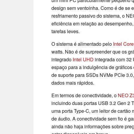
um mini PC particularmente pequeno 
design sem ventoinha. Como é de se e
resfriamento passivo do sistema, o NE
eficiência em relação ao desempenho, 
tarefas leves.
O sistema é alimentado pelo
Intel Cor
watts. Não é de surpreender que os gr
integrado
Intel UHD
integrada com 32 
espaço para a indulgência de gráficos
de suporte para SSDs NVMe PCIe 3.0, 
dados mais rápidos.
Em termos de conectividade, o
NEO Z
incluindo duas portas USB 3.2 Gen 2 
uma porta Type-C, um leitor de cartão
de áudio. A conectividade sem fio é ga
ainda não haja informações sobre preç