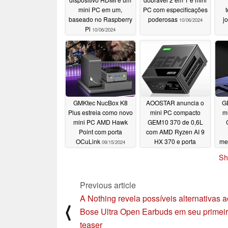
mini PC em um,
PC com especificações
baseado no Raspberry
poderosas
j
10/06/2024
Pi
10/06/2024
GMKtec NucBox K8
AOOSTAR anuncia o
G
Plus estreia como novo
mini PC compacto
mi
mini PC AMD Hawk
GEM10 370 de 0,6L
Point com porta
com AMD Ryzen AI 9
OCuLink
HX 370 e porta
me
09/15/2024
OCuLink
09/14/2024
Sh
inc
Previous article
A Nothing revela possíveis alternativas 
⟨
Bose Ultra Open Earbuds em seu primei
teaser