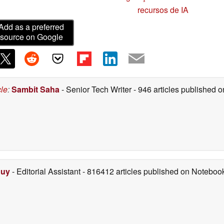
recursos de IA
Add as a preferred
source on Google
cle
:
Sambit Saha
- Senior Tech Writer
- 946 articles published
Duy
- Editorial Assistant
- 816412 articles published on Notebo