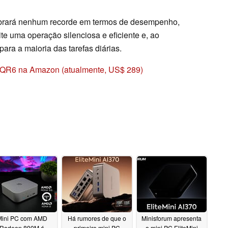
brará nenhum recorde em termos de desempenho,
e uma operação silenciosa e eficiente e, ao
ara a maioria das tarefas diárias.
EQR6 na Amazon (atualmente, US$ 289)
Mini PC com AMD
Há rumores de que o
Minisforum apresenta
Radeon 890M é
primeiro mini PC
o mini PC EliteMini