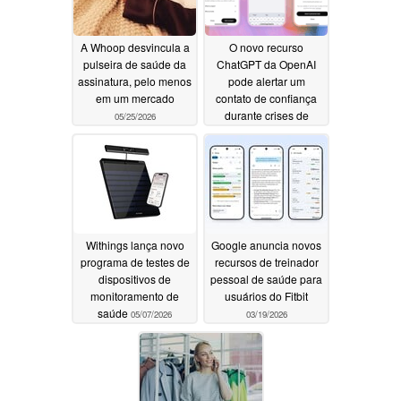
A Whoop desvincula a
O novo recurso
pulseira de saúde da
ChatGPT da OpenAI
assinatura, pelo menos
pode alertar um
em um mercado
contato de confiança
durante crises de
05/25/2026
saúde mental
05/09/2026
Withings lança novo
Google anuncia novos
programa de testes de
recursos de treinador
dispositivos de
pessoal de saúde para
monitoramento de
usuários do Fitbit
saúde
05/07/2026
03/19/2026