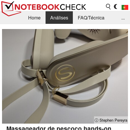
Home
Análises
FAQ/Técnica
...
Notícias
Biblioteca
Consulta para compra
Busca
Contacto
ⓘ Stephen Pereyra
Massageador de pescoço hands-on