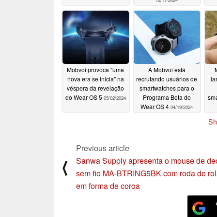
12/11/2024
Mobvoi provoca "uma
A Mobvoi está
nova era se inicia" na
recrutando usuários de
la
véspera da revelação
smartwatches para o
do Wear OS 5
Programa Beta do
sm
05/02/2024
Wear OS 4
04/19/2024
Sh
Previous article
Sanwa Supply apresenta o mouse de de
⟨
sem fio MA-BTRING5BK com roda de ro
em forma de coroa