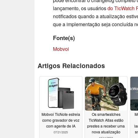
pode encontrar o changelog completo
lançamento, os usuários
do TicWatch 
notificados quando a atualização estiv
que a implementação seja concluída no
Fonte(s)
Mobvoi
Artigos Relacionados
Mobvoi TicNote estreia
Os smartwatches
Mo
como gravador de voz
TicWatch Atlas estão
com agente de IA
prestes a receber uma
la
nova atualização
s
07/21/2025