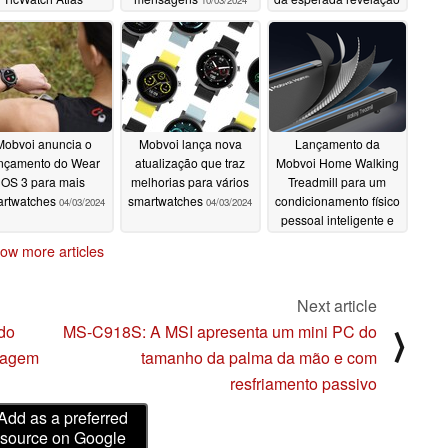
10/03/2024
do Wear OS 5
10/15/2024
05/09/2024
Mobvoi anuncia o
Mobvoi lança nova
Lançamento da
nçamento do Wear
atualização que traz
Mobvoi Home Walking
OS 3 para mais
melhorias para vários
Treadmill para um
artwatches
smartwatches
condicionamento físico
04/03/2024
04/03/2024
pessoal inteligente e
sem esforço
03/02/2024
ow more articles
Next article
do
MS-C918S: A MSI apresenta um mini PC do
⟩
lagem
tamanho da palma da mão e com
resfriamento passivo
Add as a preferred
source on Google