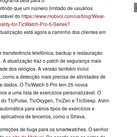
rograma beta para o
itindo que um número limitado de usuários
estável do
https://www.mobvoi.com/us/blog/Wear-
ity-for-TicWatch-Pro-5-Series?
tualização está agora a caminho dos clientes em
 transferência telefônica, backup e restauração
. A atualização traz o patch de segurança mais
dade dos relógios. A versão também inclui
, como a detecção mais precisa de atividades de
de dados. O TicWatch 5 Pro tem 25 novos
ios e uma lista de exercícios personalizável. O
s do TicPulse, TicOxygen, TicZen e TicSleep. Além
automática para vários tipos de exercícios e
plicativos de terceiros, como o Strava.
correções de bugs para os smartwatches. O senhor