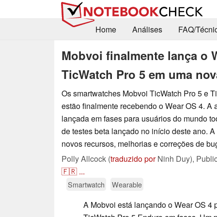
Home
Análises
FAQ/Técni
Mobvoi finalmente lança o 
TicWatch Pro 5 em uma nova
Os smartwatches Mobvoi TicWatch Pro 5 e T
estão finalmente recebendo o Wear OS 4. A 
lançada em fases para usuários do mundo t
de testes beta lançado no início deste ano. A 
novos recursos, melhorias e correções de bu
Polly Allcock (
traduzido por
Ninh Duy),
Publi
🇫🇷
...
Smartwatch
Wearable
A Mobvoi está lançando o Wear OS 4 