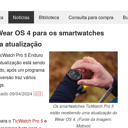
ca
Notícias
Biblioteca
Consulta para compra
Bu
Wear OS 4 para os smartwatches
 atualização
icWatch Pro 5 Enduro
atualização está sendo
odo, após um programa
versão traz vários
gs.
cado
09/04/2024
🇺🇸
Os smartwatches TicWatch Pro 5
estão recebendo uma atualização do
Wear OS 4. (Fonte da imagem:
para o
TicWatch Pro 5
e
Mobvoi)