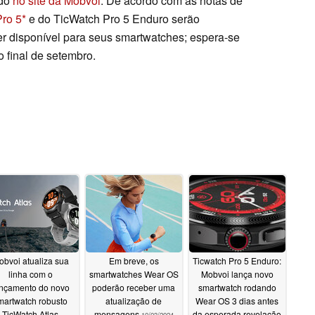
 do
no site da Mobvoi
. De acordo com as notas de
Pro 5
e do TicWatch Pro 5 Enduro serão
er disponível para seus smartwatches; espera-se
 final de setembro.
bvoi atualiza sua
Em breve, os
Ticwatch Pro 5 Enduro:
linha com o
smartwatches Wear OS
Mobvoi lança novo
nçamento do novo
poderão receber uma
smartwatch rodando
martwatch robusto
atualização de
Wear OS 3 dias antes
TicWatch Atlas
mensagens
da esperada revelação