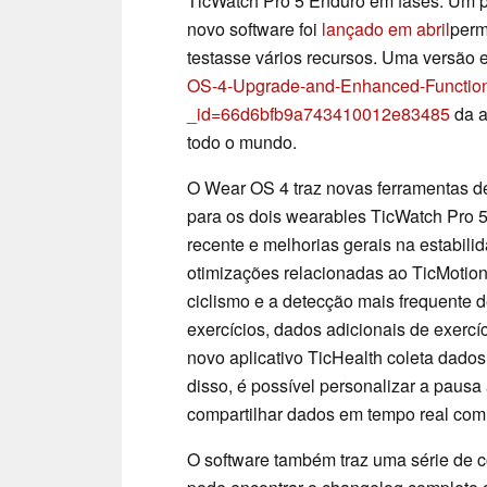
TicWatch Pro 5 Enduro em fases. Um p
novo software foi
lançado em abril
perm
testasse vários recursos. Uma versão 
OS-4-Upgrade-and-Enhanced-Functional
_id=66d6bfb9a743410012e83485
da a
todo o mundo.
O Wear OS 4 traz novas ferramentas de
para os dois wearables TicWatch Pro 5
recente e melhorias gerais na estabili
otimizações relacionadas ao TicMotion
ciclismo e a detecção mais frequente 
exercícios, dados adicionais de exercíc
novo aplicativo TicHealth coleta dado
disso, é possível personalizar a pausa 
compartilhar dados em tempo real com a
O software também traz uma série de 