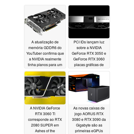
A atualização de
PCI IDs lançam luz
memória GDDR6 do
sobre a NVIDIA
YouTuber confirma que
GeForce RTX 3050 e
a NVIDIA realmente
GeForce RTX 3060
tinha planos para um
placas gráficas de
RTX 2070 com 16 GB
mesa
12/11/2020
de VRAM
01/24/2021
A NVIDIA GeForce
As novas caixas de
RTX 3060 Ti
jogo AORUS RTX
corresponde ao RTX
3080 e RTX 3090 da
2080 SUPER em
Gigabyte são as
Ashes of the
primeiras eGPUs