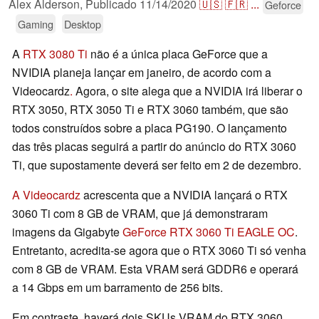
Alex Alderson,
Publicado
11/14/2020
🇺🇸
🇫🇷
...
Geforce
Gaming
Desktop
A
RTX 3080 Ti
não é a única placa GeForce que a
NVIDIA planeja lançar em janeiro, de acordo com a
Videocardz
.
Agora, o site alega que a NVIDIA irá liberar o
RTX 3050, RTX 3050 Ti e RTX 3060 também, que são
todos construídos sobre a placa PG190. O lançamento
das três placas seguirá a partir do anúncio do RTX 3060
Ti, que supostamente deverá ser feito em 2 de dezembro.
A Videocardz
acrescenta que a NVIDIA lançará o RTX
3060 Ti com 8 GB de VRAM, que já demonstraram
imagens da Gigabyte
GeForce RTX 3060 Ti EAGLE OC
.
Entretanto, acredita-se agora que o RTX 3060 Ti só venha
com 8 GB de VRAM. Esta VRAM será GDDR6 e operará
a 14 Gbps em um barramento de 256 bits.
Em contraste, haverá dois SKUs VRAM do RTX 3060.