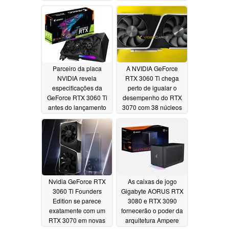
Singularity
refrigeradas a água
benchmarks, mas o
11/25/2020
Radeon RX 6800 da
AMD deixa-o na poeira
11/26/2020
Parceiro da placa
A NVIDIA GeForce
NVIDIA revela
RTX 3060 Ti chega
especificações da
perto de igualar o
GeForce RTX 3060 Ti
desempenho do RTX
antes do lançamento
3070 com 38 núcleos
em 2 de dezembro
RT e uma velocidade
de relógio de impulso
11/24/2020
de 1,67 GHz
11/23/2020
Nvidia GeForce RTX
As caixas de jogo
3060 Ti Founders
Gigabyte AORUS RTX
Edition se parece
3080 e RTX 3090
exatamente com um
fornecerão o poder da
RTX 3070 em novas
arquitetura Ampere