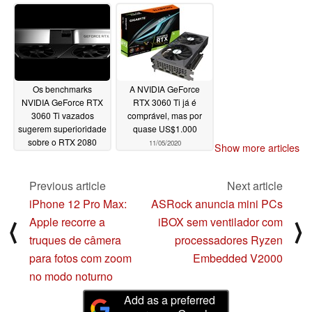
imagens vazadas
sobre uma conexão
Thunderbolt 3
11/22/2020
11/18/2020
Os benchmarks
A NVIDIA GeForce
NVIDIA GeForce RTX
RTX 3060 Ti já é
3060 Ti vazados
comprável, mas por
sugerem superioridade
quase US$1.000
sobre o RTX 2080
11/05/2020
Show more articles
SUPER a menos de
60% do preço
11/17/2020
Previous article
Next article
iPhone 12 Pro Max:
ASRock anuncia mini PCs
Apple recorre a
iBOX sem ventilador com
⟨
⟩
truques de câmera
processadores Ryzen
para fotos com zoom
Embedded V2000
no modo noturno
Add as a preferred