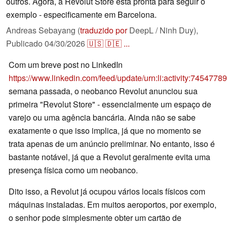
outros. Agora, a Revolut Store está pronta para seguir o
exemplo - especificamente em Barcelona.
Andreas Sebayang (
traduzido por
DeepL / Ninh Duy),
Publicado
04/30/2026
🇺🇸
🇩🇪
...
Com um breve post no LinkedIn
https://www.linkedin.com/feed/update/urn:li:activity:74547
semana passada, o neobanco Revolut anunciou sua
primeira "Revolut Store" - essencialmente um espaço de
varejo ou uma agência bancária. Ainda não se sabe
exatamente o que isso implica, já que no momento se
trata apenas de um anúncio preliminar. No entanto, isso é
bastante notável, já que a Revolut geralmente evita uma
presença física como um neobanco.
Dito isso, a Revolut já ocupou vários locais físicos com
máquinas instaladas. Em muitos aeroportos, por exemplo,
o senhor pode simplesmente obter um cartão de