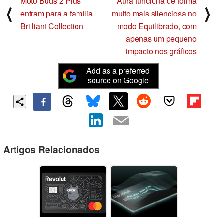
Moto Buds 2 Plus
Aura funciona de forma
⟨
⟩
entram para a família
muito mais silenciosa no
Brilliant Collection
modo Equilibrado, com
apenas um pequeno
impacto nos gráficos
Add as a preferred
source on Google
Artigos Relacionados