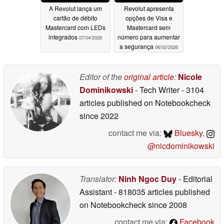
A Revolut lança um
Revolut apresenta
cartão de débito
opções de Visa e
Mastercard com LEDs
Mastercard sem
integrados
número para aumentar
07/04/2026
a segurança
06/02/2026
Editor of the
original article
:
Nicole
Dominikowski
- Tech Writer
- 3104
articles published on Notebookcheck
since 2022
contact me via:
Bluesky
,
@nicdominikowski
Translator:
Ninh Ngoc Duy
- Editorial
Assistant
- 818035 articles published
on Notebookcheck
since 2008
contact me via:
Facebook