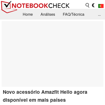
Home
Análises
FAQ/Técnica
...
Notícias
Biblioteca
Consulta para compra
Busca
Contacto
Novo acessório Amazfit Helio agora
disponível em mais países