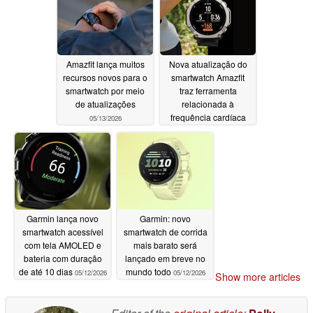
Amazfit lança muitos
Nova atualização do
recursos novos para o
smartwatch Amazfit
smartwatch por meio
traz ferramenta
de atualizações
relacionada à
frequência cardíaca
05/13/2026
para os usuários
05/13/2026
Garmin lança novo
Garmin: novo
smartwatch acessível
smartwatch de corrida
com tela AMOLED e
mais barato será
bateria com duração
lançado em breve no
de até 10 dias
mundo todo
05/12/2026
05/12/2026
Show more articles