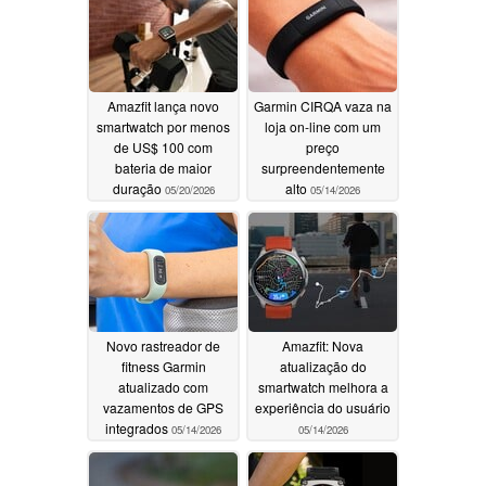
Amazfit lança novo
Garmin CIRQA vaza na
smartwatch por menos
loja on-line com um
de US$ 100 com
preço
bateria de maior
surpreendentemente
duração
alto
05/20/2026
05/14/2026
Novo rastreador de
Amazfit: Nova
fitness Garmin
atualização do
atualizado com
smartwatch melhora a
vazamentos de GPS
experiência do usuário
integrados
05/14/2026
05/14/2026