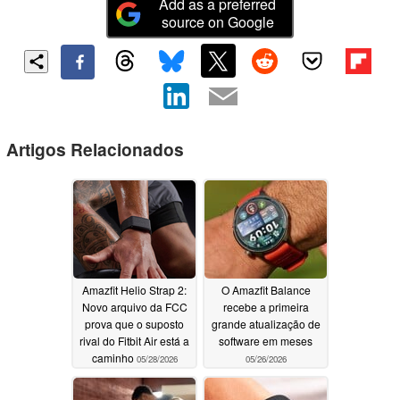
Add as a preferred
source on Google
Artigos Relacionados
Amazfit Helio Strap 2:
O Amazfit Balance
Novo arquivo da FCC
recebe a primeira
prova que o suposto
grande atualização de
rival do Fitbit Air está a
software em meses
caminho
05/28/2026
05/26/2026