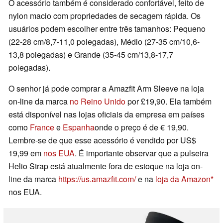
O acessório também é considerado confortável, feito de
nylon macio com propriedades de secagem rápida. Os
usuários podem escolher entre três tamanhos: Pequeno
(22-28 cm/8,7-11,0 polegadas), Médio (27-35 cm/10,6-
13,8 polegadas) e Grande (35-45 cm/13,8-17,7
polegadas).
O senhor já pode comprar a Amazfit Arm Sleeve na loja
on-line da marca
no Reino Unido
por £19,90. Ela também
está disponível nas lojas oficiais da empresa em países
como
France
e
Espanha
onde o preço é de € 19,90.
Lembre-se de que esse acessório é vendido por US$
19,99 em
nos EUA
. É importante observar que a pulseira
Helio Strap está atualmente fora de estoque na loja on-
line da marca
https://us.amazfit.com/
e na
loja da Amazon
nos EUA.