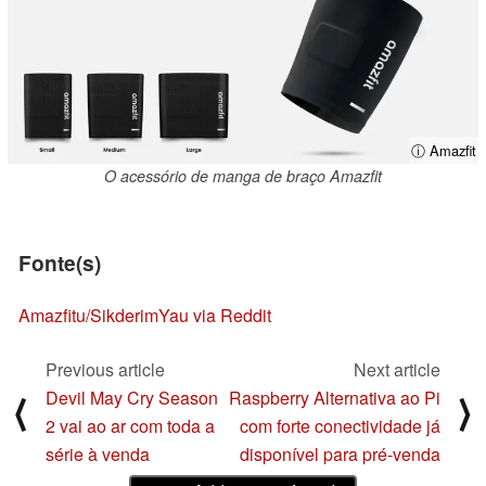
ⓘ Amazfit
O acessório de manga de braço Amazfit
Fonte(s)
Amazfit
u/SikderimYau via Reddit
Previous article
Next article
Devil May Cry Season
Raspberry Alternativa ao Pi
⟨
⟩
2 vai ao ar com toda a
com forte conectividade já
série à venda
disponível para pré-venda