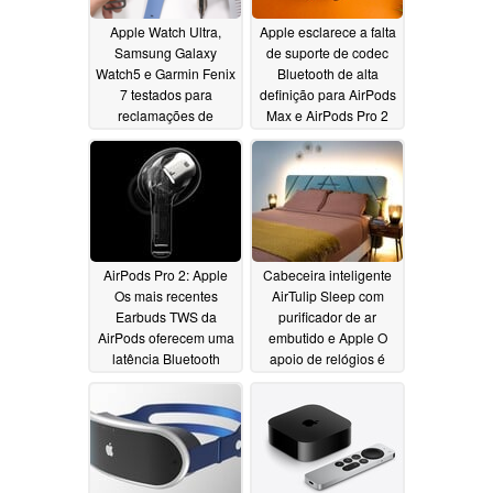
Apple Watch Ultra,
Apple esclarece a falta
Samsung Galaxy
de suporte de codec
Watch5 e Garmin Fenix
Bluetooth de alta
7 testados para
definição para AirPods
reclamações de
Max e AirPods Pro 2
proteção de tela com
11/25/2022
safira
11/27/2022
AirPods Pro 2: Apple
Cabeceira inteligente
Os mais recentes
AirTulip Sleep com
Earbuds TWS da
purificador de ar
AirPods oferecem uma
embutido e Apple O
latência Bluetooth
apoio de relógios é
significativamente
financiamento de
menor do que seus
multidões
11/23/2022
predecessores
11/24/2022