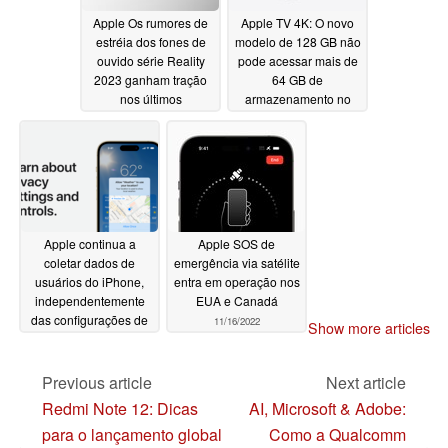
Apple Os rumores de
Apple TV 4K: O novo
estréia dos fones de
modelo de 128 GB não
ouvido série Reality
pode acessar mais de
2023 ganham tração
64 GB de
nos últimos
armazenamento no
vazamentos
tvOS 16
11/17/2022
relacionados à
produção
11/19/2022
Apple continua a
Apple SOS de
coletar dados de
emergência via satélite
usuários do iPhone,
entra em operação nos
independentemente
EUA e Canadá
das configurações de
11/16/2022
Show more articles
privacidade, a ação
judicial alega
11/16/2022
Previous article
Next article
Redmi Note 12: Dicas
AI, Microsoft & Adobe:
para o lançamento global
Como a Qualcomm