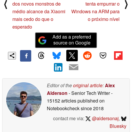
⟨
⟩
dos novos monstros de
tenta empurrar o
médio alcance da Xiaomi
Windows na ARM para
mais cedo do que o
o próximo nível
esperado
Add as a preferred
source on Google
Editor of the
original article
:
Alex
Alderson
- Senior Tech Writer
-
15152 articles published on
Notebookcheck
since 2018
contact me via:
@aldersonaj
,
Bluesky