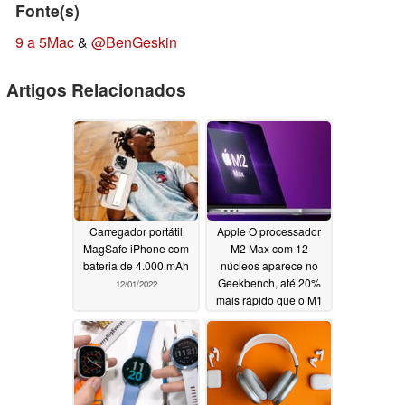
Fonte(s)
9 a 5Mac
&
@BenGeskin
Artigos Relacionados
Carregador portátil
Apple O processador
MagSafe iPhone com
M2 Max com 12
bateria de 4.000 mAh
núcleos aparece no
Geekbench, até 20%
12/01/2022
mais rápido que o M1
Max
12/01/2022