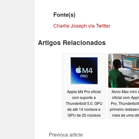
Fonte(s)
Charlie Joseph via Twitter
Artigos Relacionados
Apple M4 Pro oficial
Novo Mac mini 
com suporte a
oficial com App
Thunderbolt 5.0, GPU
Pro, Thunderbolt
de até 14 núcleos e
primeiro redese
GPU de 20 núcleos
mais de uma d
10/30/2024
10/30/2024
Previous article