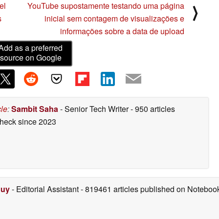
el
YouTube supostamente testando uma página
⟩
s
inicial sem contagem de visualizações e
informações sobre a data de upload
Add as a preferred
source on Google
cle
:
Sambit Saha
- Senior Tech Writer
- 950 articles
check
since 2023
Duy
- Editorial Assistant
- 819461 articles published on Notebo