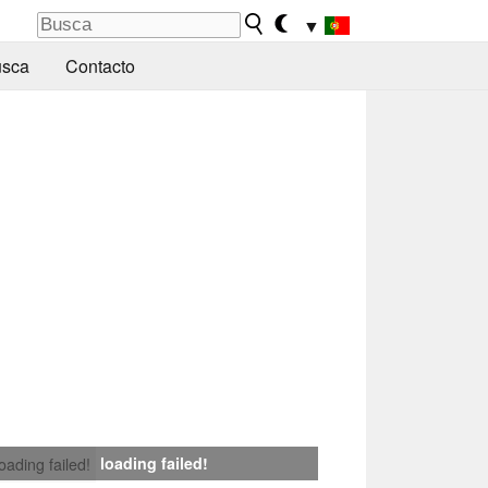
▼
sca
Contacto
loading failed!
loading failed!