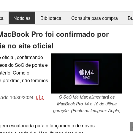
ca
Notícias
Biblioteca
Consulta para compra
Bu
acBook Pro foi confirmado por
 no site oficial
 oficial, confirmando
leos do SoC de ponta e
tério. Como o
á próximo, não teremos
cado
10/30/2024
🇺🇸
O SoC M4 Max alimentará os
MacBook Pro 14 e 16 de última
geração. (Fonte da imagem: Apple)
agem escalonada para o lançamento de novos