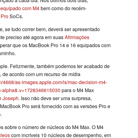
çado a cada dia. Nos últimos dois dias,
 equipado com M4
bem como do recém-
 Pro
SoCs.
, se tudo correr bem, deverá ser apresentado
te preciso até agora em suas
Afirmações
esperar que os MacBook Pro 14 e 16 equipados com
aminho.
e Apple. Felizmente, também podemos ter acabado de
, de acordo com um recurso de mídia
om/4668/as-images.apple.com/is/mac-decision-m4-
-alpha&.v=1728346615030
para o M4 Max
e Joseph
. Isso não deve ser uma surpresa,
 MacBook Pro será fornecido com as versões Pro e
.
hes sobre o número de núcleos do M4 Max. O M4
leos
com incríveis 10 núcleos de desempenho, em