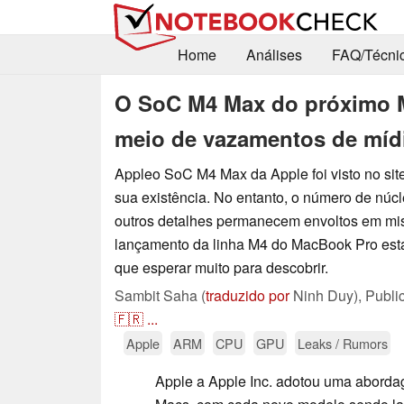
Home
Análises
FAQ/Técni
O SoC M4 Max do próximo M
meio de vazamentos de mídia
Appleo SoC M4 Max da Apple foi visto no site
sua existência. No entanto, o número de núc
outros detalhes permanecem envoltos em mis
lançamento da linha M4 do MacBook Pro est
que esperar muito para descobrir.
Sambit Saha (
traduzido por
Ninh Duy),
Publi
🇫🇷
...
Apple
ARM
CPU
GPU
Leaks / Rumors
Apple a Apple Inc. adotou uma abord