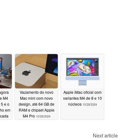
agora
Vazamento do novo
Apple iMac oficial com
le M4
Mac mini com novo
variantes M4 de 8 e 10
 5 e o
design, até 64 GB de
núcleos
10/29/2024
nho em
RAM e chipset Apple
écada
M4 Pro
10/29/2024
Next article