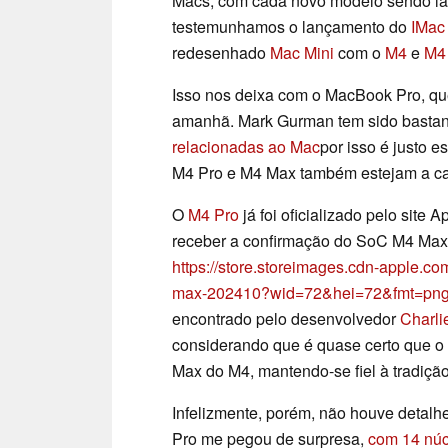
Macs, com cada novo modelo sendo lan
testemunhamos o lançamento do
IMac
redesenhado
Mac Mini
com o
M4
e
M4
Isso nos deixa com o MacBook Pro, que
amanhã. Mark Gurman tem sido bastan
relacionadas ao Mac
por isso é justo 
M4 Pro e M4 Max também estejam a c
O
M4 Pro
já foi oficializado pelo sit
receber a confirmação do SoC M4 Max
https://store.storeimages.cdn-apple.c
max-202410?wid=72&hei=72&fmt=png
encontrado pelo desenvolvedor
Charli
considerando que é quase certo que o
Max do M4, mantendo-se fiel à tradição
Infelizmente, porém, não houve detal
Pro me pegou de surpresa,
com 14 núc