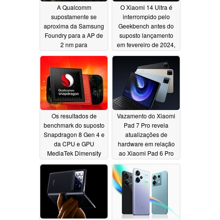
A Qualcomm
O Xiaomi 14 Ultra é
supostamente se
interrompido pelo
aproxima da Samsung
Geekbench antes do
Foundry para a AP de
suposto lançamento
2 nm para
em fevereiro de 2024,
smartphones; o
em meio a alegações
vazador diz que
de carregamento sem
poderia ser o
fio aprimorado
Snapdragon 8 Gen 5
01/30/2024
para Galaxy
02/12/2024
Os resultados de
Vazamento do Xiaomi
benchmark do suposto
Pad 7 Pro revela
Snapdragon 8 Gen 4 e
atualizações de
da CPU e GPU
hardware em relação
MediaTek Dimensity
ao Xiaomi Pad 6 Pro
9400 indicam um
01/29/2024
desempenho insano
01/30/2024