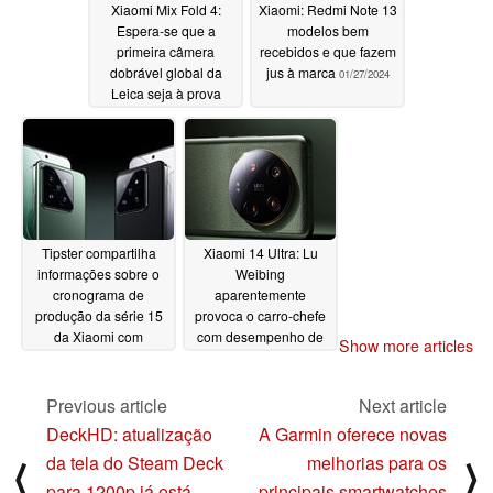
Xiaomi Mix Fold 4:
Xiaomi: Redmi Note 13
Espera-se que a
modelos bem
primeira câmera
recebidos e que fazem
dobrável global da
jus à marca
01/27/2024
Leica seja à prova
d'água e
substancialmente mais
leve
01/28/2024
Tipster compartilha
Xiaomi 14 Ultra: Lu
informações sobre o
Weibing
cronograma de
aparentemente
produção da série 15
provoca o carro-chefe
da Xiaomi com
com desempenho de
Show more articles
Snapdragon 8 Gen 4
câmera "muito, muito,
muito forte" antes da
01/26/2024
estreia
Previous article
Next article
01/26/2024
DeckHD: atualização
A Garmin oferece novas
da tela do Steam Deck
melhorias para os
⟨
⟩
para 1200p já está
principais smartwatches