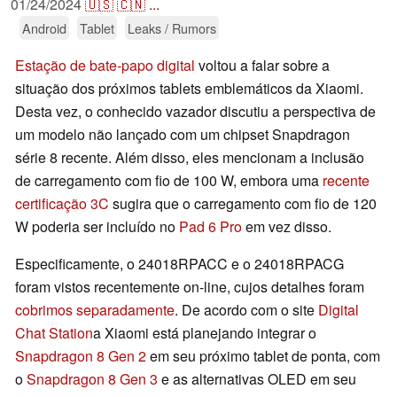
01/24/2024
🇺🇸
🇨🇳
...
Android
Tablet
Leaks / Rumors
Estação de bate-papo digital
voltou a falar sobre a
situação dos próximos tablets emblemáticos da Xiaomi.
Desta vez, o conhecido vazador discutiu a perspectiva de
um modelo não lançado com um chipset Snapdragon
série 8 recente. Além disso, eles mencionam a inclusão
de carregamento com fio de 100 W, embora uma
recente
certificação 3C
sugira que o carregamento com fio de 120
W poderia ser incluído no
Pad 6 Pro
em vez disso.
Especificamente, o 24018RPACC e o 24018RPACG
foram vistos recentemente on-line, cujos detalhes foram
cobrimos separadamente
. De acordo com o site
Digital
Chat Station
a Xiaomi está planejando integrar o
Snapdragon 8 Gen 2
em seu próximo tablet de ponta, com
o
Snapdragon 8 Gen 3
e as alternativas OLED em seu