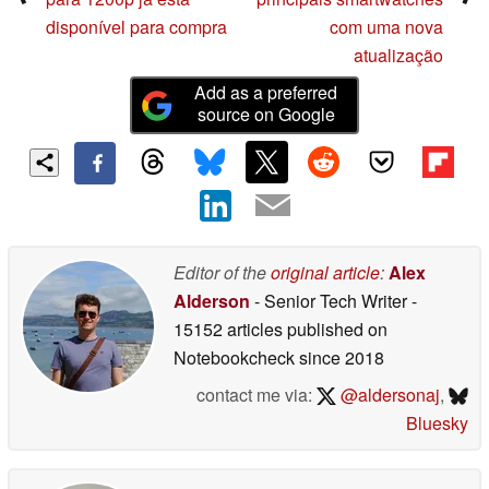
disponível para compra
com uma nova
atualização
Add as a preferred
source on Google
Editor of the
original article
:
Alex
Alderson
- Senior Tech Writer
-
15152 articles published on
Notebookcheck
since 2018
contact me via:
@aldersonaj
,
Bluesky