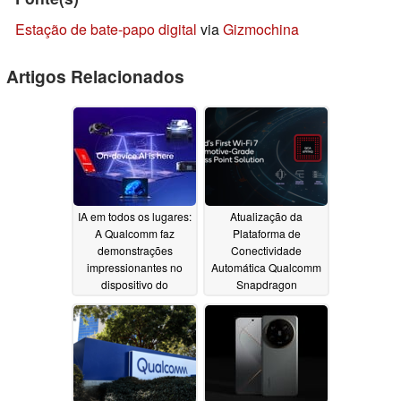
Estação de bate-papo digital
via
Gizmochina
Artigos Relacionados
IA em todos os lugares:
Atualização da
A Qualcomm faz
Plataforma de
demonstrações
Conectividade
impressionantes no
Automática Qualcomm
dispositivo do
Snapdragon
Snapdragon X Elite
apresentada para levar
PC, telefones e IoT
o Wi-Fi 7 aos carros de
última geração
02/26/2024
02/22/2024