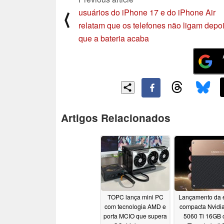
usuários do iPhone 17 e do iPhone Air
⟨
relatam que os telefones não ligam depo
que a bateria acaba
Artigos Relacionados
TOPC lança mini PC
Lançamento da
com tecnologia AMD e
compacta Nvidi
porta MCIO que supera
5060 Ti 16GB