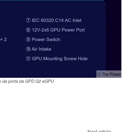
ⓘ The Phawx
gn da porta da GPD G2 eGPU
Next article