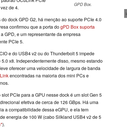
o padrão OCuLink PCIe
GPD Box.
 vez de 4.
es do dock GPD G2, há menção ao suporte PCIe 4.0
resa confirmou que a porta do
gPD Box suporta
m a GPD, e um representante da empresa
ente PCIe 5.
 MCIO e do USB4 v2 ou do Thunderbolt 5 impede
Ie 5.0 x8. Independentemente disso, mesmo estando
 deve oferecer uma velocidade de largura de banda
Link
encontradas na maioria dos mini PCs e
rnos.
slot PCIe para a GPU nesse dock é um slot Gen 5
direcional efetiva de cerca de 126 GBps. Há uma
ia a compatibilidade dessa eGPU, e ela tem
 de energia de 100 W (cabo Silkland USB4 v2 de 5
n
).