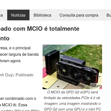
ca
Notícias
Biblioteca
Consulta para compra
Bu
ado com MCIO é totalmente
ento
a, e o principal
ecer largura de banda
 foram agora
nh Duy),
Publicado
ⓘ GPD
O MCIO da GPD G2 eGPU será
limitado às velocidades PCIe 4.0 x8.
ser combinado com o
Imagem: uma imagem mostrando o
 MCIO 8i. Essa
GPD G2 com uma GPU e o mini PC