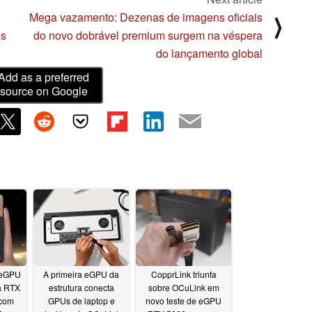
Mega vazamento: Dezenas de imagens oficiais
⟩
is
do novo dobrável premium surgem na véspera
do lançamento global
Add as a preferred
source on Google
 eGPU
A primeira eGPU da
CopprLink triunfa
a RTX
estrutura conecta
sobre OCuLink em
 com
GPUs de laptop e
novo teste de eGPU