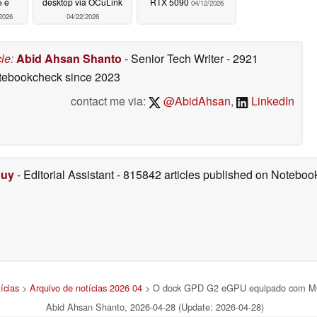
5 e
desktop via OCuLink
RTX 5090
04/12/2026
2026
04/22/2026
cle
:
Abid Ahsan Shanto
- Senior Tech Writer
- 2921
otebookcheck
since 2023
contact me via:
@AbidAhsan
,
LinkedIn
Duy
- Editorial Assistant
- 815842 articles published on Notebo
ícias
>
Arquivo de notícias 2026 04
> O dock GPD G2 eGPU equipado com MCI
Abid Ahsan Shanto, 2026-04-28 (Update: 2026-04-28)