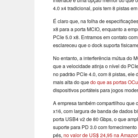
interface é uma opção melhor do que 
4.0 x4 tradicional, pois tem 8 pistas em
É claro que, na folha de especificaçõ
x8 para a porta MCIO, enquanto a emp
PCIe 5.0 x8. Entramos em contato co
esclareceu que o dock suporta fisicam
No entanto, a interferência mútua do
que a velocidade atinja o nível do PC
no padrão PCIe 4.0, com 8 pistas, ele
mais alta do que
do que as portas OCu
dispositivos portáteis para jogos mode
A empresa também compartilhou que o 
x16, com largura de banda de dados bi
porta USB4 v2 de 80 Gbps, o que ampl
suporte para PD 3.0 com fornecimento
pés,
no valor de US$ 24,95 na Amazo