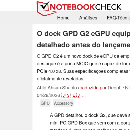
Home
Análises
FAQ/Técni
O dock GPD G2 eGPU equip
detalhado antes do lançam
O GPD G2 é um novo dock de eGPU da empres
destaque é a porta MCIO que é capaz de forn
PCIe 4.0 x8. Suas especificações completas
oficialmente reveladas.
Abid Ahsan Shanto (
traduzido por
DeepL / Ni
04/28/2026
🇺🇸
🇪🇸
...
GPU
Accessory
A GPD detalhou o dock G2, que deve 
mini PC GPD Box que vem com a porta