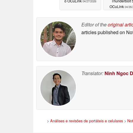
o OCuLink
Thunderbolt 
04/27/2026
OCuLink
04/26/
Editor of the
original arti
articles published on N
Translator:
Ninh Ngoc 
>
Análises e revisões de portáteis e celulares
>
Not