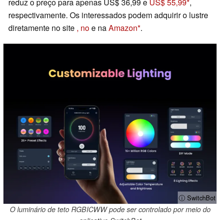
reduz o preço para apenas US$ 36,99 e
US$ 55,99
,
respectivamente. Os interessados podem adquirir o lustre
diretamente no site
, no
e na
Amazon
.
ⓘ SwitchBot
O luminário de teto RGBICWW pode ser controlado por meio do