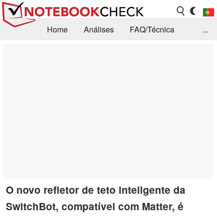
Home
Análises
FAQ/Técnica
...
Notícias
Biblioteca
Consulta para compra
Busca
Contacto
O novo refletor de teto inteligente da
SwitchBot, compatível com Matter, é