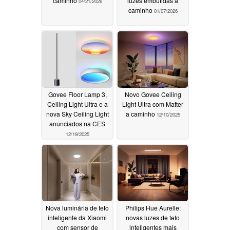
caminho
luzes embutidas a
04/21/2026
caminho
01/07/2026
Govee Floor Lamp 3,
Novo Govee Ceiling
Ceiling Light Ultra e a
Light Ultra com Matter
nova Sky Ceiling Light
a caminho
12/10/2025
anunciados na CES
12/19/2025
Nova luminária de teto
Philips Hue Aurelle:
inteligente da Xiaomi
novas luzes de teto
com sensor de
inteligentes mais