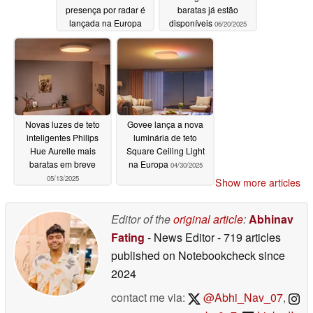
presença por radar é
baratas já estão
lançada na Europa
disponíveis
06/20/2025
07/03/2025
Novas luzes de teto
Govee lança a nova
inteligentes Philips
luminária de teto
Hue Aurelle mais
Square Ceiling Light
baratas em breve
na Europa
04/30/2025
05/13/2025
Show more articles
Editor of the
original article
:
Abhinav
Fating
- News Editor
- 719 articles
published on Notebookcheck
since
2024
contact me via:
@Abhi_Nav_07
,