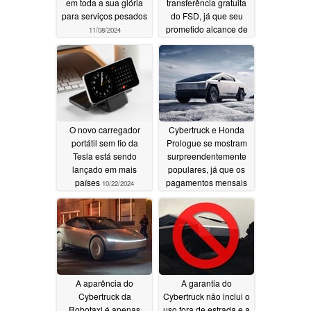
em toda a sua glória
transferência gratuita
para serviços pesados
do FSD, já que seu
prometido alcance de
11/08/2024
500 milhas se torna um
sonho impossível
10/23/2024
O novo carregador
Cybertruck e Honda
portátil sem fio da
Prologue se mostram
Tesla está sendo
surpreendentemente
lançado em mais
populares, já que os
países
pagamentos mensais
10/22/2024
do leasing de EV caem
40%
10/17/2024
A aparência do
A garantia do
Cybertruck da
Cybertruck não inclui o
Robotaxi é apenas
uso fora de estrada e a