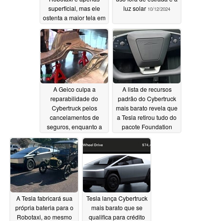
superficial, mas ele
luz solar
10/12/2024
ostenta a maior tela em
um Tesla
10/15/2024
A Geico culpa a
A lista de recursos
reparabilidade do
padrão do Cybertruck
Cybertruck pelos
mais barato revela que
cancelamentos de
a Tesla retirou tudo do
seguros, enquanto a
pacote Foundation
Progressive nega
Series até os anéis da
novas coberturas
cama
10/07/2024
10/10/2024
A Tesla fabricará sua
Tesla lança Cybertruck
própria bateria para o
mais barato que se
Robotaxi, ao mesmo
qualifica para crédito