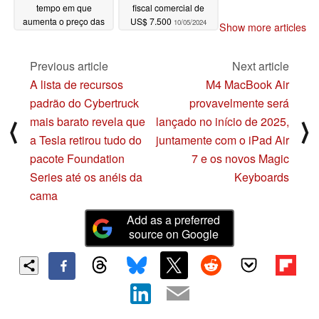
tempo em que
fiscal comercial de
aumenta o preço das
US$ 7.500
10/05/2024
Show more articles
células de cátodo seco
4680 para o
Cybertruck
Previous article
Next article
10/05/2024
A lista de recursos
M4 MacBook Air
padrão do Cybertruck
provavelmente será
mais barato revela que
lançado no início de 2025,
⟨
⟩
a Tesla retirou tudo do
juntamente com o iPad Air
pacote Foundation
7 e os novos Magic
Series até os anéis da
Keyboards
cama
Add as a preferred
source on Google