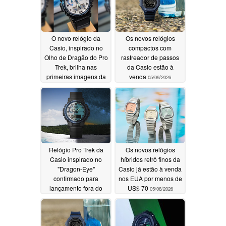
O novo relógio da
Os novos relógios
Casio, inspirado no
compactos com
Olho de Dragão do Pro
rastreador de passos
Trek, brilha nas
da Casio estão à
primeiras imagens da
venda
05/09/2026
vida real
05/11/2026
Relógio Pro Trek da
Os novos relógios
Casio inspirado no
híbridos retrô finos da
"Dragon-Eye"
Casio já estão à venda
confirmado para
nos EUA por menos de
lançamento fora do
US$ 70
05/08/2026
Japão
05/09/2026