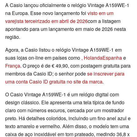
A Casio lançou oficialmente o relógio Vintage A159WE-1
na Europa. Esse novo lançamento foi
visto em um
varejista terceirizado em abril de 2026
com a listagem
apontando para um lançamento em maio de 2026 nesta
região.
Agora, a Casio listou o relógio Vintage A159WE-1 em
suas lojas on-line em países como
, Holanda
Espanha
e
França
. O preço é de € 49,90, com postagem gratuita para
membros da Casio ID; o senhor pode
se inscrever para
uma conta Casio ID gratuita no site da marca
.
O Casio Vintage A159WE-1 é um relógio digital com
design clássico. Ele apresenta uma tela típica de fundo
claro com números escuros, cercada por um mostrador
preto. Há detalhes coloridos, incluindo um fino anel azul e
texto amarelo e vermelho. Além disso, o modelo tem uma
caixa de aço inoxidável em tom prateado, medindo 36,8 x