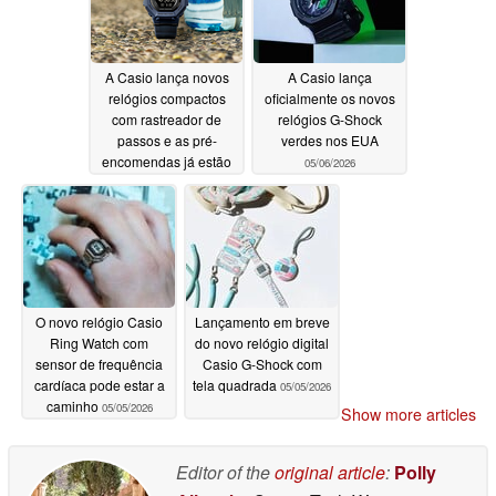
A Casio lança novos
A Casio lança
relógios compactos
oficialmente os novos
com rastreador de
relógios G-Shock
passos e as pré-
verdes nos EUA
encomendas já estão
05/06/2026
disponíveis
05/06/2026
O novo relógio Casio
Lançamento em breve
Ring Watch com
do novo relógio digital
sensor de frequência
Casio G-Shock com
cardíaca pode estar a
tela quadrada
05/05/2026
caminho
05/05/2026
Show more articles
Editor of the
original article
:
Polly