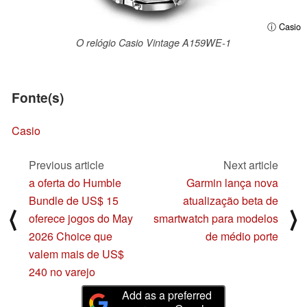
ⓘ Casio
O relógio Casio Vintage A159WE-1
Fonte(s)
Casio
Previous article
Next article
a oferta do Humble
Garmin lança nova
Bundle de US$ 15
atualização beta de
⟨
⟩
oferece jogos do May
smartwatch para modelos
2026 Choice que
de médio porte
valem mais de US$
240 no varejo
Add as a preferred