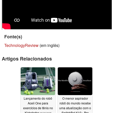
Fonte(s)
TechnologyReview
(em inglês)
Artigos Relacionados
Lançamento do robô
O menor aspirador
Aceii One para
robô do mundo recebe
exercícios de tênis no
uma atualização com o
Kickstarter
SwitchBot K10+ Pro
09/23/2025