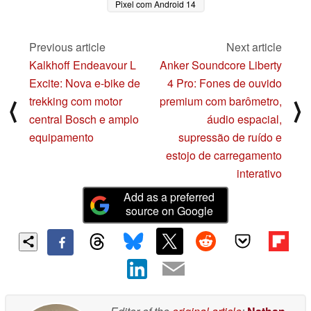
Pixel com Android 14
08/08/2024
Previous article
Next article
Kalkhoff Endeavour L
Anker Soundcore Liberty
Excite: Nova e-bike de
4 Pro: Fones de ouvido
trekking com motor
premium com barômetro,
⟨
⟩
central Bosch e amplo
áudio espacial,
equipamento
supressão de ruído e
estojo de carregamento
interativo
Add as a preferred
source on Google