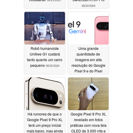
08/20/2024
Robô humanoide
Uma grande
Unitree G1 custará
quantidade de
tanto quanto um carro
imagens em alta
pequeno
resolução do Google
08/20/2024
Pixel 9 e do Pixel
Watch 3 vaza antes do
lançamento em 13 de
agosto
08/11/2024
Há rumores de que o
Google Pixel 9 Pro XL
Google Pixel 9 Pro XL
revelado em fotos
terá um preço inicial
práticas com nova tela
mais baixo, mas ainda
OLED de 3.000 nits e