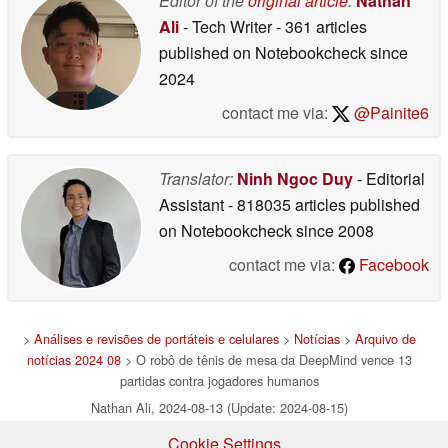
Editor of the
original article
:
Nathan
Ali
- Tech Writer
- 361 articles
published on Notebookcheck
since
2024
contact me via:
@Painite6
Translator:
Ninh Ngoc Duy
- Editorial
Assistant
- 818035 articles published
on Notebookcheck
since 2008
contact me via:
Facebook
>
Análises e revisões de portáteis e celulares
>
Notícias
>
Arquivo de
notícias 2024 08
> O robô de tênis de mesa da DeepMind vence 13
partidas contra jogadores humanos
Nathan Ali, 2024-08-13 (Update: 2024-08-15)
Cookie Settings