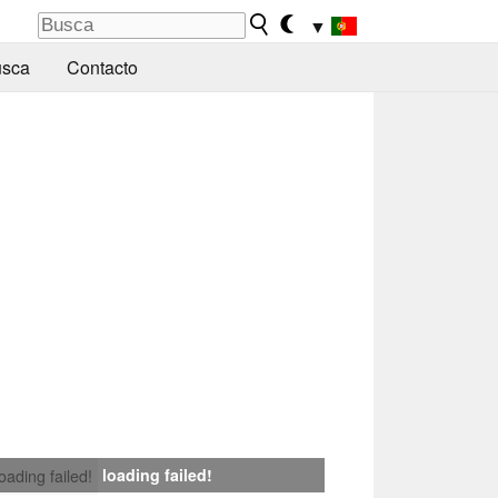
▼
sca
Contacto
loading failed!
loading failed!