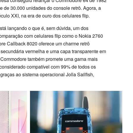
esa conseguiu relançar o Commodore 64 de 1982
e de 30.000 unidades do console retrô. Agora, a
lo XXI, na era de ouro dos celulares flip.
tá lançando o que é, sem dúvida, um dos
omparação com celulares flip como o Nokia 2760
re Callback 8020 oferece um charme retrô
a secundária vermelha e uma capa transparente em
 a Commodore também promete uma gama mais
é considerado compatível com 99% de todos os
 graças ao sistema operacional Jolla Sailfish,