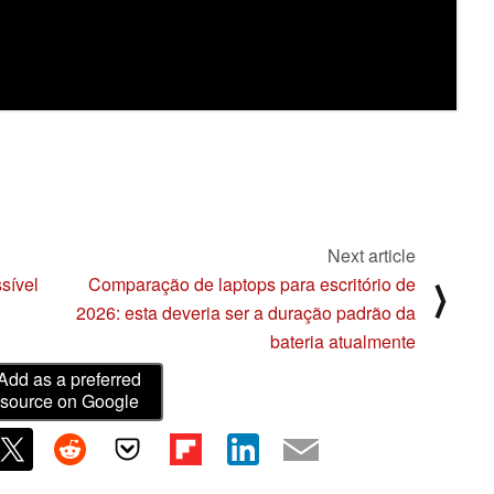
Next article
sível
Comparação de laptops para escritório de
⟩
2026: esta deveria ser a duração padrão da
bateria atualmente
Add as a preferred
source on Google