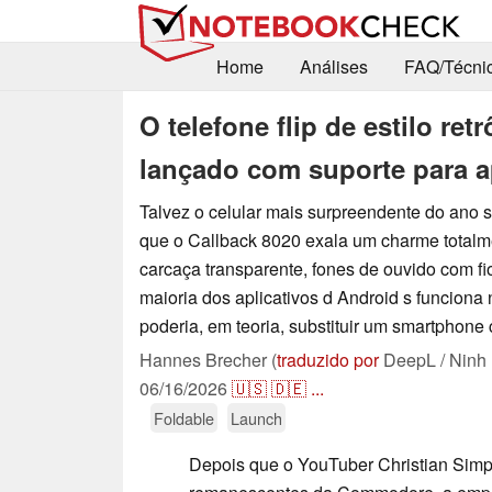
Home
Análises
FAQ/Técni
O telefone flip de estilo r
lançado com suporte para a
Talvez o celular mais surpreendente do ano
que o Callback 8020 exala um charme totalm
carcaça transparente, fones de ouvido com fi
maioria dos aplicativos d Android s funciona
poderia, em teoria, substituir um smartphon
Hannes Brecher (
traduzido por
DeepL / Ninh
06/16/2026
🇺🇸
🇩🇪
...
Foldable
Launch
Depois que o YouTuber Christian Simps