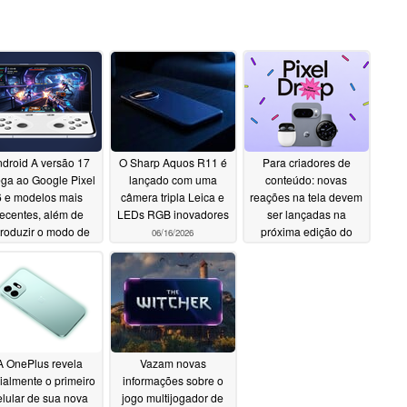
droid A versão 17
O Sharp Aquos R11 é
Para criadores de
ga ao Google Pixel
lançado com uma
conteúdo: novas
6 e modelos mais
câmera tripla Leica e
reações na tela devem
recentes, além de
LEDs RGB inovadores
ser lançadas na
troduzir o modo de
próxima edição do
06/16/2026
os para dispositivos
Pixel Drop
06/16/2026
obráveis
06/17/2026
A OnePlus revela
Vazam novas
cialmente o primeiro
informações sobre o
elular de sua nova
jogo multijogador de