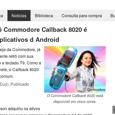
ca
Notícias
Biblioteca
Consulta para compra
Bu
etrô Commodore Callback 8020 é
plicativos d Android
 seja da Commodore, já
ente retrô com sua
o e teclado T9. Como a
 nele, o Callback 8020
e comum.
 Duy),
Publicado
ⓘ Commodore
O Commodore Callback 8020 está
disponível em cinco cores.
on adquiriu os ativos