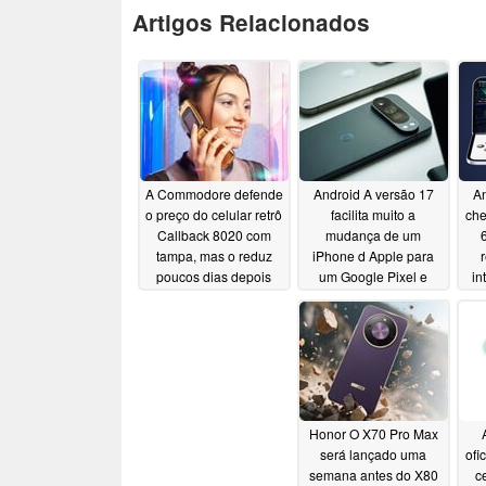
Artigos Relacionados
A Commodore defende
Android A versão 17
An
o preço do celular retrô
facilita muito a
che
Callback 8020 com
mudança de um
tampa, mas o reduz
iPhone d Apple para
poucos dias depois
um Google Pixel e
in
outros aparelhos
jog
06/26/2026
d
06/18/2026
Honor O X70 Pro Max
será lançado uma
ofi
semana antes do X80
c