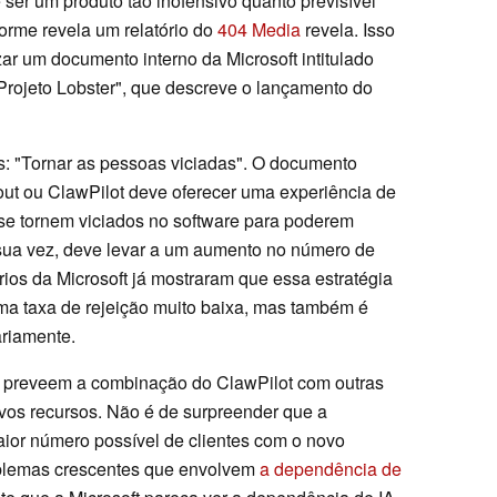
 ser um produto tão inofensivo quanto previsível
orme revela um relatório do
404 Media
revela. Isso
ar um documento interno da Microsoft intitulado
 Projeto Lobster", que descreve o lançamento do
s: "Tornar as pessoas viciadas". O documento
ut ou ClawPilot deve oferecer uma experiência de
se tornem viciados no software para poderem
or sua vez, deve levar a um aumento no número de
rios da Microsoft já mostraram que essa estratégia
uma taxa de rejeição muito baixa, mas também é
ariamente.
o preveem a combinação do ClawPilot com outras
ovos recursos. Não é de surpreender que a
aior número possível de clientes com o novo
oblemas crescentes que envolvem
a dependência de