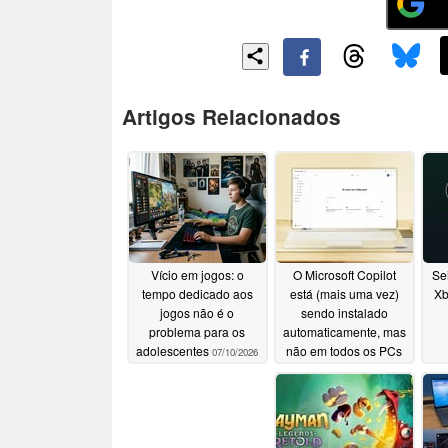
Artigos Relacionados
Vício em jogos: o
O Microsoft Copilot
Se
tempo dedicado aos
está (mais uma vez)
Xb
jogos não é o
sendo instalado
problema para os
automaticamente, mas
adolescentes
não em todos os PCs
07/10/2026
com Windows 11
06/22/2026