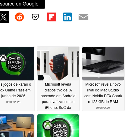
source on Google
is jogos deixarão o
Microsoft revela
Microsoft revela novo
ox Game Pass em
dispositivo de IA
rival do Mac Studio
junho de 2026
baseado em Android
com Nvidia RTX Spark
para rivalizar com o
e 128 GB de RAM
06/03/2026
iPhone: SoC da
06/03/2026
Qualcomm, câmera
frontal superior, tela
pequena, 5G
06/03/2026