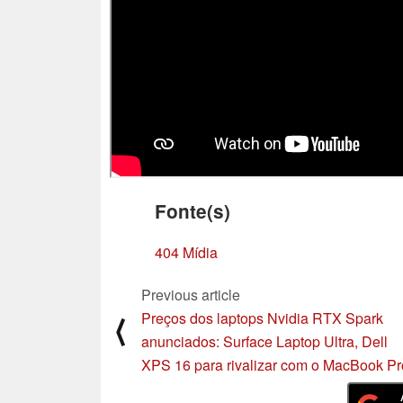
Fonte(s)
404 Mídia
Previous article
Preços dos laptops Nvidia RTX Spark
⟨
anunciados: Surface Laptop Ultra, Dell
XPS 16 para rivalizar com o MacBook Pr