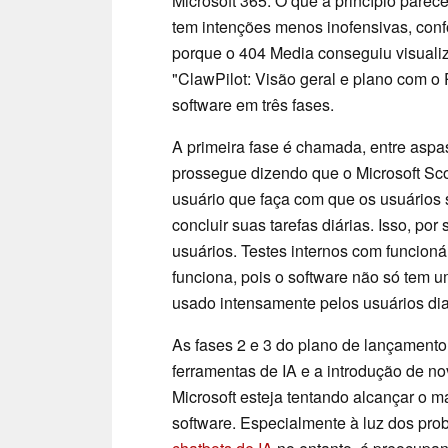
Microsoft 365. O que a princípio parece
tem intenções menos inofensivas, conf
porque o 404 Media conseguiu visualiz
"ClawPilot: Visão geral e plano com o
software em três fases.
A primeira fase é chamada, entre aspa
prossegue dizendo que o Microsoft Sco
usuário que faça com que os usuários 
concluir suas tarefas diárias. Isso, p
usuários. Testes internos com funcioná
funciona, pois o software não só tem 
usado intensamente pelos usuários di
As fases 2 e 3 do plano de lançament
ferramentas de IA e a introdução de n
Microsoft esteja tentando alcançar o m
software. Especialmente à luz dos pr