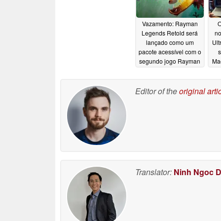
Vazamento: Rayman
O
Legends Retold será
no
lançado como um
Ult
pacote acessível com o
segundo jogo Rayman
Mac
o
06/02/2026
Editor of the
original arti
Translator:
Ninh Ngoc 