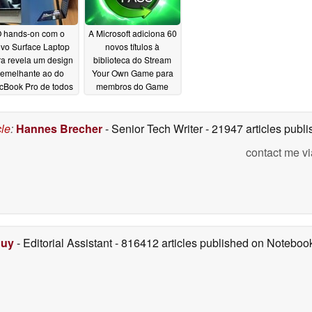
 hands-on com o
A Microsoft adiciona 60
vo Surface Laptop
novos títulos à
ra revela um design
biblioteca do Stream
semelhante ao do
Your Own Game para
Book Pro de todos
membros do Game
s ângulos
Pass
06/02/2026
06/02/2026
cle
:
Hannes Brecher
- Senior Tech Writer
- 21947 articles pub
contact me vi
Duy
- Editorial Assistant
- 816412 articles published on Notebo