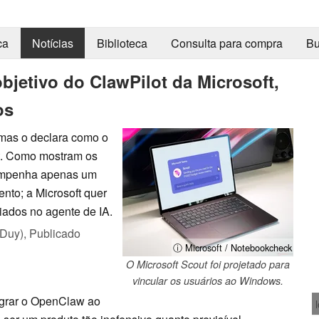
ca
Notícias
Biblioteca
Consulta para compra
Bu
objetivo do ClawPilot da Microsoft,
os
 mas o declara como o
ut. Como mostram os
empenha apenas um
nto; a Microsoft quer
iados no agente de IA.
 Duy),
Publicado
ⓘ Microsoft / Notebookcheck
O Microsoft Scout foi projetado para
vincular os usuários ao Windows.
tegrar o OpenClaw ao