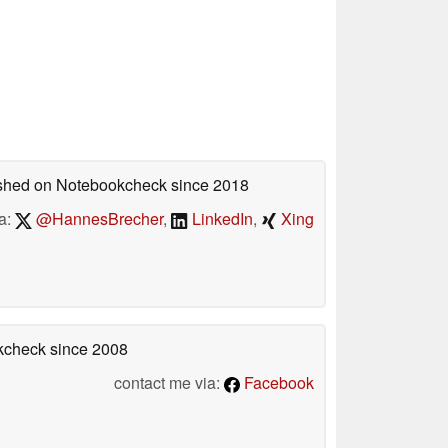
lished on Notebookcheck
since 2018
a:
@HannesBrecher
,
LinkedIn
,
Xing
okcheck
since 2008
contact me via:
Facebook