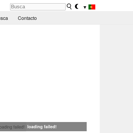
▼
sca
Contacto
loading failed!
loading failed!