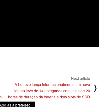
Next article
A Lenovo lança internacionalmente um novo
⟩
laptop leve de 14 polegadas com mais de 20
o
horas de duração da bateria e dois slots de SSD
Add as a preferred