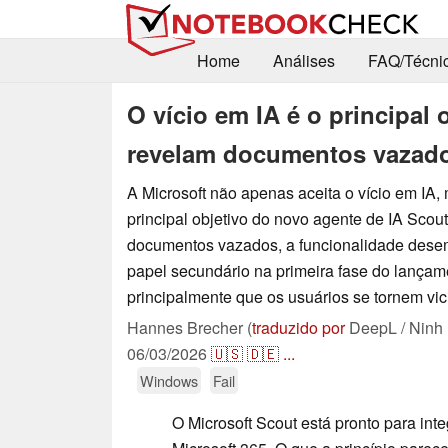
Home
Análises
FAQ/Técni
O vício em IA é o principal 
revelam documentos vazad
A Microsoft não apenas aceita o vício em IA,
principal objetivo do novo agente de IA Sco
documentos vazados, a funcionalidade des
papel secundário na primeira fase do lançame
principalmente que os usuários se tornem vic
Hannes Brecher (
traduzido por
DeepL / Ninh
06/03/2026
🇺🇸
🇩🇪
...
Windows
Fail
O Microsoft Scout está pronto para in